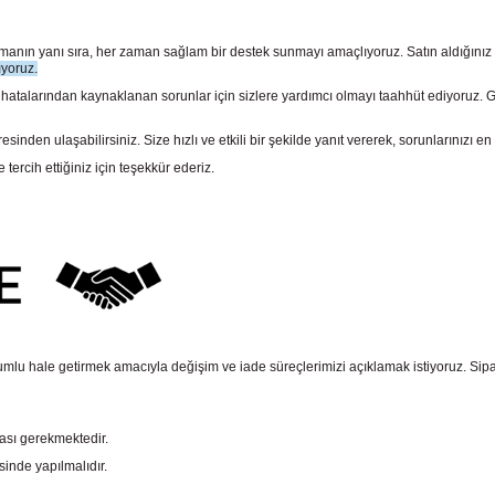
sunmanın yanı sıra, her zaman sağlam bir destek sunmayı amaçlıyoruz. Satın aldığını
ıyoruz.
larından kaynaklanan sorunlar için sizlere yardımcı olmayı taahhüt ediyoruz. Gara
n ulaşabilirsiniz. Size hızlı ve etkili bir şekilde yanıt vererek, sorunlarınızı en 
rcih ettiğiniz için teşekkür ederiz.
mlu hale getirmek amacıyla değişim ve iade süreçlerimizi açıklamak istiyoruz. Sipariş e
ması gerekmektedir.
sinde yapılmalıdır.