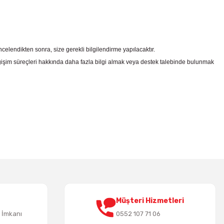
celendikten sonra, size gerekli bilgilendirme yapılacaktır.
şim süreçleri hakkında daha fazla bilgi almak veya destek talebinde bulunmak
irsiniz.
Müşteri Hizmetleri
t İmkanı
0552 107 71 06