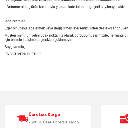
- Deforme olmuş ürün kutularıyla yapılan iade talepleri geçerli sayılmayacaktır.
İade İşlemleri:
Eğer bir ürünü iade etmek veya değiştirmek isterseniz, lütfen destek@enbguvenlik.
Müşteri memnuniyetini odak noktamız olarak gördüğümüz işimizde, herhangi bir
için bizimle iletişime geçmekten çekinmeyin.
Saygılarımla,
ENB GÜVENLİK Ekibi"
Bu ürünün fiyat bilgisi, resim, ürün açıklamalarında ve diğer konularda
Görüş ve önerileriniz için teşekkür ederiz.
Ürün resmi kalitesiz, bozuk veya görüntülenemiyor.
Ürün açıklamasında eksik bilgiler bulunuyor.
Ürün bilgilerinde hatalar bulunuyor.
Ürün fiyatı diğer sitelerden daha pahalı.
Bu ürüne benzer farklı alternatifler olmalı.
Ücretsiz Kargo
7500 TL Üzeri Ücretsiz Kargo