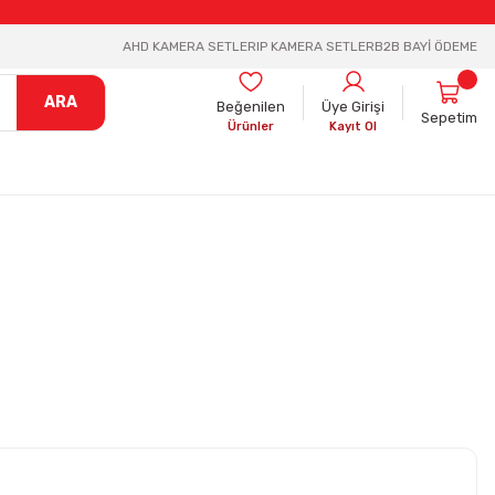
AHD KAMERA SETLER
IP KAMERA SETLER
B2B BAYİ ÖDEME
ARA
Beğenilen
Üye Girişi
Sepetim
Ürünler
Kayıt Ol