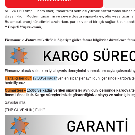
NO-VO LED Ampul, hem enerji tasarrufu hem de yüksek performans sunan bir
dayanıklıdır. Modern tasarımı ve çevre dostu yapısıyla ev, ofis veya ticari ala
Bu ampul, enerji tüketimini azaltırken, parlak ve net bir ışık sağlar. Uzun s
‘‘ Değerli Müşterilerimiz,
Firimamız e -Fatura mükellefidir. Siparişte girilen fatura bilgilerine düzenlenen fatu
Firmamız olarak sizlere en iyi alışveriş deneyimini sunmak amacıyla çalışmaktayı
Hafta içi her gün
17:00'ye kadar
verilen siparişler aynı gün içerisinde kargoya te
hedefliyoruz.
Cumartesi –
15:00'ye kadar
verilen siparişler aynı gün içerisinde kargoya te
önemli önceliktir. Kargo süreçlerimizde gösterdiğiniz anlayış ve sabır için te
Saygılarımla,
[ENB GÜVENLİK ] Ekibi"