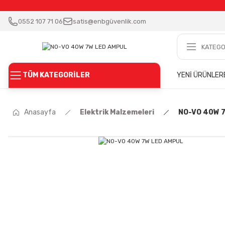
0552 107 71 06
satis@enbgüvenlik.com
TÜM KATEGORİLER
YENİ ÜRÜNLER
Anasayfa
Elektrik Malzemeleri
NO-VO 40W 