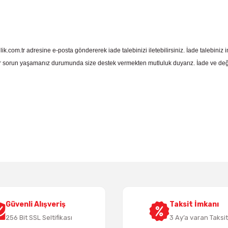
com.tr adresine e-posta göndererek iade talebinizi iletebilirsiniz. İade talebiniz in
 sorun yaşamanız durumunda size destek vermekten mutluluk duyarız. İade ve deği
 yetersiz gördüğünüz noktaları öneri formunu kullanarak tarafımıza iletebil
Bu ürüne ilk yorumu siz yapın!
Yorum Yaz
Güvenli Alışveriş
Taksit İmkanı
256 Bit SSL Seltifikası
3 Ay’a varan Taksi