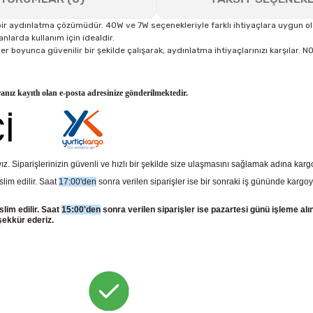
 aydınlatma çözümüdür. 40W ve 7W seçenekleriyle farklı ihtiyaçlara uygun ola
nlarda kullanım için idealdir.
aatler boyunca güvenilir bir şekilde çalışarak, aydınlatma ihtiyaçlarınızı karşıl
ranız kayıtlı olan e-posta adresinize gönderilmektedir.
z. Siparişlerinizin güvenli ve hızlı bir şekilde size ulaşmasını sağlamak adına kar
slim edilir. Saat
17:00'den
sonra verilen siparişler ise bir sonraki iş gününde kargoy
slim edilir. Saat
15:00'den
sonra verilen siparişler ise pazartesi günü işleme alı
şekkür ederiz.