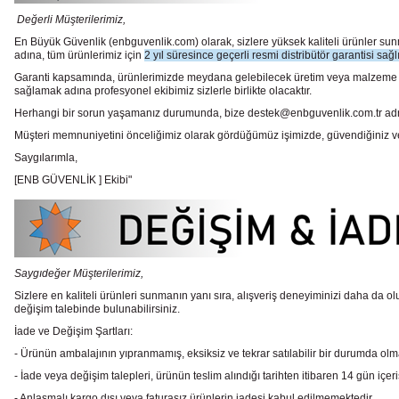
Değerli Müşterilerimiz,
En Büyük Güvenlik
(enbguvenlik.com)
olarak, sizlere yüksek kaliteli ürünler 
adına, tüm ürünlerimiz için
2 yıl süresince geçerli resmi distribütör garantisi sağl
Garanti kapsamında, ürünlerimizde meydana gelebilecek üretim veya malzeme hata
sağlamak adına profesyonel ekibimiz sizlerle birlikte olacaktır.
Herhangi bir sorun yaşamanız durumunda, bize destek@enbguvenlik.com.tr adresinde
Müşteri memnuniyetini önceliğimiz olarak gördüğümüz işimizde, güvendiğiniz ve te
Saygılarımla,
[ENB GÜVENLİK ] Ekibi"
Saygıdeğer Müşterilerimiz,
Sizlere en kaliteli ürünleri sunmanın yanı sıra, alışveriş deneyiminizi daha da olu
değişim talebinde bulunabilirsiniz.
İade ve Değişim Şartları:
- Ürünün ambalajının yıpranmamış, eksiksiz ve tekrar satılabilir bir durumda ol
- İade veya değişim talepleri, ürünün teslim alındığı tarihten itibaren 14 gün içeri
- Anlaşmalı kargo dışı veya faturasız ürünlerin iadesi kabul edilmemektedir.