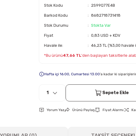
Stok Kodu
2S99Q77E4B
Barkod Kodu
8682718731418
Stok Durumu
Stokta Var
Fiyat
0,83 USD + KDV
Havale ile:
46,23 TL (%3,00 havale i
*Bu ürünü
47,66 TL
'den başlayan taksitlerle alabi
Hafta içi 16:00, Cumartesi 13:00
’a kadar ki siparişle
Sepete Ekle
Yorum Yaz
Ürünü Paylaş
Fiyat Alarmı
Ka
YORUMLAR (0)
TAKSİT SEÇENEKL