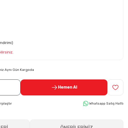
ndirimi)
lirsiniz.
riniz Aynı Gün Kargoda
Hemen Al
rşılaştır
Whatsapp Satış Hattı
ERİ
ÖNERİLERİNİZ