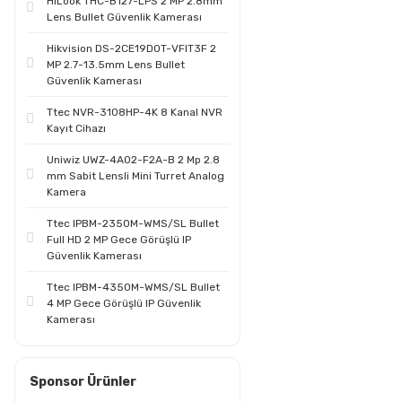
HiLook THC-B127-LPS 2 MP 2.8mm
Lens Bullet Güvenlik Kamerası
Hikvision DS-2CE19D0T-VFIT3F 2
MP 2.7-13.5mm Lens Bullet
Güvenlik Kamerası
Ttec NVR-3108HP-4K 8 Kanal NVR
Kayıt Cihazı
Uniwiz UWZ-4A02-F2A-B 2 Mp 2.8
mm Sabit Lensli Mini Turret Analog
Kamera
Ttec IPBM-2350M-WMS/SL Bullet
Full HD 2 MP Gece Görüşlü IP
Güvenlik Kamerası
Ttec IPBM-4350M-WMS/SL Bullet
4 MP Gece Görüşlü IP Güvenlik
Kamerası
Sponsor Ürünler