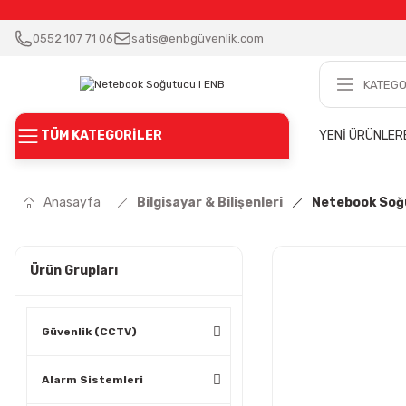
0552 107 71 06
satis@enbgüvenlik.com
TÜM KATEGORİLER
YENİ ÜRÜNLER
Anasayfa
Bilgisayar & Bilişenleri
Netebook Soğ
Ürün Grupları
Güvenlik (CCTV)
Alarm Sistemleri