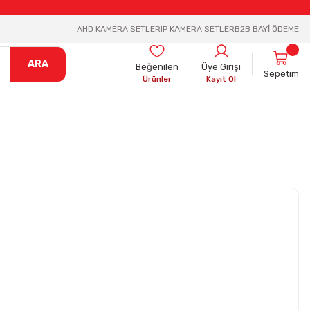
AHD KAMERA SETLER
IP KAMERA SETLER
B2B BAYİ ÖDEME
ARA
Beğenilen
Üye Girişi
Sepetim
Ürünler
Kayıt Ol