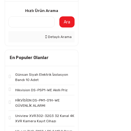
Hızlı Ürün Arama
Ara
Detaylı Arama
En Populer Olanlar
Günsan Siyah Elektrik İzolasyon
Bandı 10 Adet
Hikvision DS-PSP1-WE Akıllı Priz
HİKVİSİON DS-PM1-O1H-WE
GÜVENLİK ALARMI
Uniview XVR302-32Q3 32 Kanal 4K
XVR Kamera Kayıt Cihazı