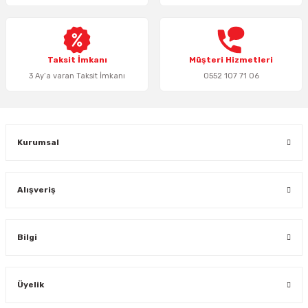
Keypad-Tuş Takımı Ürünler
Taksit İmkanı
Müşteri Hizmetleri
Hırsız Alarm Aksesuarlar
3 Ay’a varan Taksit İmkanı
0552 107 71 06
Kurumsal
Alışveriş
Bilgi
Üyelik