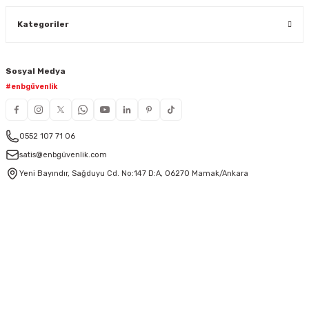
Kategoriler
Sosyal Medya
#enbgüvenlik
0552 107 71 06
satis@enbgüvenlik.com
Yeni Bayındır, Sağduyu Cd. No:147 D:A, 06270 Mamak/Ankara