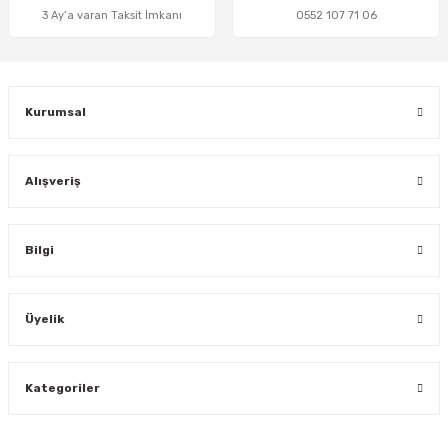
3 Ay’a varan Taksit İmkanı
0552 107 71 06
Gönder
Kurumsal
Alışveriş
Bilgi
Üyelik
Kategoriler