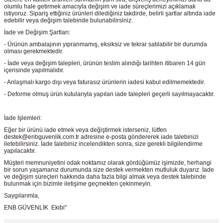
olumlu hale getirmek amacıyla değişim ve iade süreçlerimizi açıklamak
istiyoruz. Sipariş ettiğiniz ürünleri dilediğiniz takdirde, belirli şartlar altında iade
edebilir veya değişim talebinde bulunabilirsiniz.
İade ve Değişim Şartları:
- Ürünün ambalajının yıpranmamış, eksiksiz ve tekrar satılabilir bir durumda
olması gerekmektedir.
- İade veya değişim talepleri, ürünün teslim alındığı tarihten itibaren 14 gün
içerisinde yapılmalıdır.
- Anlaşmalı kargo dışı veya faturasız ürünlerin iadesi kabul edilmemektedir.
- Deforme olmuş ürün kutularıyla yapılan iade talepleri geçerli sayılmayacaktır.
İade İşlemleri:
Eğer bir ürünü iade etmek veya değiştirmek isterseniz, lütfen
destek@enbguvenlik.com.tr adresine e-posta göndererek iade talebinizi
iletebilirsiniz. İade talebiniz incelendikten sonra, size gerekli bilgilendirme
yapılacaktır.
Müşteri memnuniyetini odak noktamız olarak gördüğümüz işimizde, herhangi
bir sorun yaşamanız durumunda size destek vermekten mutluluk duyarız. İade
ve değişim süreçleri hakkında daha fazla bilgi almak veya destek talebinde
bulunmak için bizimle iletişime geçmekten çekinmeyin.
Saygılarımla,
ENB GÜVENLİK Ekibi"