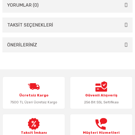
YORUMLAR (0)
TAKSİT SEÇENEKLERİ
Bu ürüne ilk yorumu siz yapın!
Yorum Yaz
ÖNERİLERİNİZ
Bu ürünün fiyat bilgisi, resim, ürün açıklamalarında ve diğer konularda
yetersiz gördüğünüz noktaları öneri formunu kullanarak tarafımıza
iletebilirsiniz.
Görüş ve önerileriniz için teşekkür ederiz.
Ürün resmi kalitesiz, bozuk veya görüntülenemiyor.
Ücretsiz Kargo
Güvenli Alışveriş
Ürün açıklamasında eksik bilgiler bulunuyor.
7500 TL Üzeri Ücretsiz Kargo
256 Bit SSL Seltifikası
Ürün bilgilerinde hatalar bulunuyor.
Ürün fiyatı diğer sitelerden daha pahalı.
Bu ürüne benzer farklı alternatifler olmalı.
Taksit İmkanı
Müşteri Hizmetleri