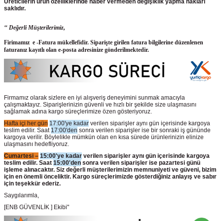
Üreticilerin ürün
özelliklerinde haber vermeden değişiklik yapma hakları
saklıdır.
‘‘ Değerli Müşterilerimiz,
Firimamız e -Fatura mükellefidir. Siparişte girilen fatura bilgilerine düzenlenen
faturanız kayıtlı olan e-posta adresinize gönderilmektedir.
Firmamız olarak sizlere en iyi alışveriş deneyimini sunmak amacıyla
çalışmaktayız. Siparişlerinizin güvenli ve hızlı bir şekilde size ulaşmasını
sağlamak adına kargo süreçlerimize özen gösteriyoruz.
Hafta içi her gün
17:00'ye kadar
verilen siparişler aynı gün içerisinde kargoya
teslim edilir. Saat
17:00'den
sonra verilen siparişler ise bir sonraki iş gününde
kargoya verilir. Böylelikle mümkün olan en kısa sürede ürünlerinizin elinize
ulaşmasını hedefliyoruz.
Cumartesi –
15:00'ye kadar
verilen siparişler aynı gün içerisinde kargoya
teslim edilir. Saat
15:00'den
sonra verilen siparişler ise pazartesi günü
işleme alınacaktır. Siz değerli müşterilerimizin memnuniyeti ve güveni, bizim
için en önemli önceliktir. Kargo süreçlerimizde gösterdiğiniz anlayış ve sabır
için teşekkür ederiz.
Saygılarımla,
[ENB GÜVENLİK ] Ekibi"