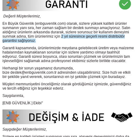
Değerli Müşterilerimiz,
En Büyük Güvenlik
(enbguvenlik.com)
olarak, sizlere yüksek kaliteli ürünler
sunmanın yanı sıra, her zaman sağlam bir destek sunmayı amaçlıyoruz. Satın
aldığınız ürünlerin arkasında durarak, sizlere sorunsuz bir kullanım deneyimi
sunmak adına, tüm ürünlerimiz için
2 yıl süresince geçerli resmi distribütör
garantisi sağlıyoruz.
Garanti kapsamında, ürünlerimizde meydana gelebilecek üretim veya malzeme
hatalarından kaynaklanan sorunlar için sizlere yardımcı olmayı taahhüt
ediyoruz. Garanti süresi boyunca, olası sorunları çözmek ve ürünlerinizin tam
işlevselliğini sağlamak adına profesyonel ekibimiz sizlerle birlikte olacaktır.
Herhangi bir sorun yaşamanız durumunda,
bize destek@enbguvenlik.com.tr adresinden ulaşabilirsiniz. Size hızlı ve etkili
bir şekilde yanıt vererek, sorunlarınızı en iyi şekilde çözmek için buradayız.
Müşteri memnuniyetini önceliğimiz olarak gördüğümüz işimizde, güvendiğiniz
ve tercih ettiğiniz için teşekkür ederiz.
Saygılarımla,
[ENB GÜVENLİK ] Ekibi"
Saygıdeğer Müşterilerimiz,
Sizlere en kaliteli ürünleri sunmanın yanı sıra, alışveriş deneyiminizi daha da