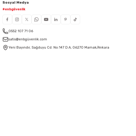
Sosyal Medya
#enbgüvenlik
0552 107 71 06
satis@enbgüvenlik.com
Yeni Bayındır, Sağduyu Cd. No:147 D:A, 06270 Mamak/Ankara