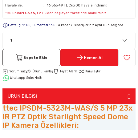
Havale ile:
16.855,49 TL (%3,00 havale indirimi)
*Bu ürünü
17.376,79 TL
'den başlayan taksitlerle alabilirsiniz.
Keypad-Tuş Takımı Ürünler
Hafta içi 16:00, Cumartesi 13:00
’a kadar ki siparişleriniz Aynı Gün Kargoda
Hırsız Alarm Aksesuarlar
Sepete Ekle
Hemen Al
Yorum Yaz
Ürünü Paylaş
Fiyat Alarmı
Karşılaştır
Whatsapp Satış Hattı
ÜRÜN BİLGİSİ
ttec IPSDM-5323M-WAS/S 5 MP 23x
IR PTZ Optik Starlight Speed Dome
IP Kamera Özellikleri: