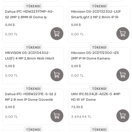
TÜKENDİ
TÜKENDİ
Dahua IPC-HDW2231TMP-AS-
Hikvision DS-2CD1323G2-LIUF
S2 2MP 2,8MM IR Dome Ip
SmartLight 2 MP 2.8mm IP IR
Kamera
Dome
0,00 $
0,00 $
0,00 TL
0,00 TL
TÜKENDİ
TÜKENDİ
HIKVISION DS-2CD1343G2-
Hikvision DS-2CD1723G0-IZS
LIU(F) 4 MP 2,8mm Akıllı Hibrit
2MP IP IR Dome Kamera
Işıklı
0,00 $
0,00 $
0,00 TL
0,00 TL
TÜKENDİ
TÜKENDİ
Dahua IPC-HDBW2231E-S-S2 2
UNV IPC3534LB-ADZK-G 4MP
MP 2.8 mm IP Dome Güvenlik
HD IR VF Dome
Kamerası
0,00 $
73,30 $
0,00 TL
3.494,94 TL
TÜKENDİ
TÜKENDİ