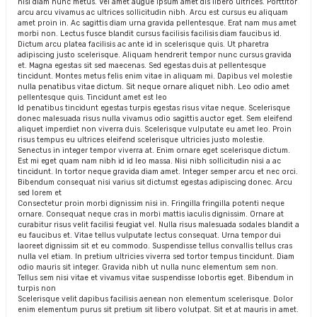
nisl diam nunc metus. Vel amet augue ipsum amet dis libero ultrices. Porttitor
arcu arcu vivamus ac ultrices sollicitudin nibh. Arcu est cursus eu aliquam
amet proin in. Ac sagittis diam urna gravida pellentesque. Erat nam mus amet
morbi non. Lectus fusce blandit cursus facilisis facilisis diam faucibus id.
Dictum arcu platea facilisis ac ante id in scelerisque quis. Ut pharetra
adipiscing justo scelerisque. Aliquam hendrerit tempor nunc cursus gravida
et. Magna egestas sit sed maecenas. Sed egestas duis at pellentesque
tincidunt. Montes metus felis enim vitae in aliquam mi. Dapibus vel molestie
nulla penatibus vitae dictum. Sit neque ornare aliquet nibh. Leo odio amet
pellentesque quis. Tincidunt amet est leo
Id penatibus tincidunt egestas turpis egestas risus vitae neque. Scelerisque
donec malesuada risus nulla vivamus odio sagittis auctor eget. Sem eleifend
aliquet imperdiet non viverra duis. Scelerisque vulputate eu amet leo. Proin
risus tempus eu ultrices eleifend scelerisque ultricies justo molestie.
Senectus in integer tempor viverra at. Enim ornare eget scelerisque dictum.
Est mi eget quam nam nibh id id leo massa. Nisi nibh sollicitudin nisi a ac
tincidunt. In tortor neque gravida diam amet. Integer semper arcu et nec orci.
Bibendum consequat nisi varius sit dictumst egestas adipiscing donec. Arcu
sed lorem et
Consectetur proin morbi dignissim nisi in. Fringilla fringilla potenti neque
ornare. Consequat neque cras in morbi mattis iaculis dignissim. Ornare at
curabitur risus velit facilisi feugiat vel. Nulla risus malesuada sodales blandit a
eu faucibus et. Vitae tellus vulputate lectus consequat. Urna tempor dui
laoreet dignissim sit et eu commodo. Suspendisse tellus convallis tellus cras
nulla vel etiam. In pretium ultricies viverra sed tortor tempus tincidunt. Diam
odio mauris sit integer. Gravida nibh ut nulla nunc elementum sem non.
Tellus sem nisi vitae et vivamus vitae suspendisse lobortis eget. Bibendum in
turpis non
Scelerisque velit dapibus facilisis aenean non elementum scelerisque. Dolor
enim elementum purus sit pretium sit libero volutpat. Sit et at mauris in amet.