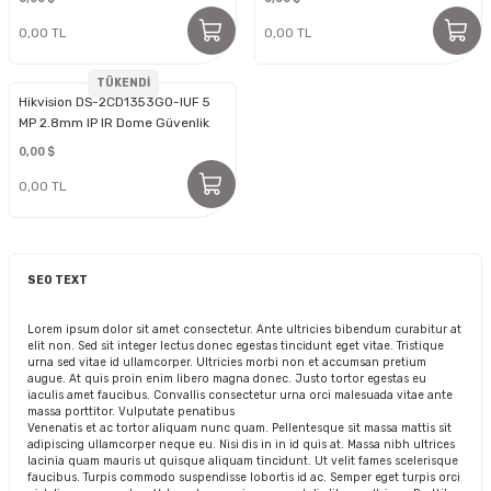
0,00 TL
0,00 TL
TÜKENDİ
Hikvision DS-2CD1353G0-IUF 5
MP 2.8mm IP IR Dome Güvenlik
Kamerası
0,00 $
0,00 TL
SEO TEXT
Lorem ipsum dolor sit amet consectetur. Ante ultricies bibendum curabitur at
elit non. Sed sit integer lectus donec egestas tincidunt eget vitae. Tristique
urna sed vitae id ullamcorper. Ultricies morbi non et accumsan pretium
augue. At quis proin enim libero magna donec. Justo tortor egestas eu
iaculis amet faucibus. Convallis consectetur urna orci malesuada vitae ante
massa porttitor. Vulputate penatibus
Venenatis et ac tortor aliquam nunc quam. Pellentesque sit massa mattis sit
adipiscing ullamcorper neque eu. Nisi dis in in id quis at. Massa nibh ultrices
lacinia quam mauris ut quisque aliquam tincidunt. Ut velit fames scelerisque
faucibus. Turpis commodo suspendisse lobortis id ac. Semper eget turpis orci