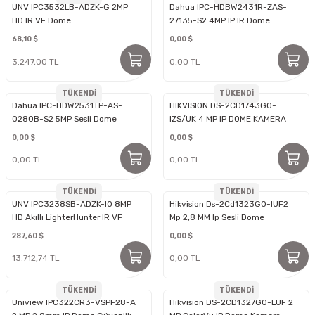
UNV IPC3532LB-ADZK-G 2MP
Dahua IPC-HDBW2431R-ZAS-
HD IR VF Dome
27135-S2 4MP IP IR Dome
Kamera
68,10 $
0,00 $
3.247,00 TL
0,00 TL
TÜKENDİ
TÜKENDİ
Dahua IPC-HDW2531TP-AS-
HIKVISION DS-2CD1743G0-
0280B-S2 5MP Sesli Dome
IZS/UK 4 MP IP DOME KAMERA
0,00 $
0,00 $
0,00 TL
0,00 TL
TÜKENDİ
TÜKENDİ
UNV IPC3238SB-ADZK-I0 8MP
Hikvision Ds-2Cd1323G0-IUF2
HD Akıllı LighterHunter IR VF
Mp 2,8 MM Ip Sesli Dome
Dome Ağ Kamerası
Kamera
287,60 $
0,00 $
13.712,74 TL
0,00 TL
TÜKENDİ
TÜKENDİ
Uniview IPC322CR3-VSPF28-A
Hikvision DS-2CD1327G0-LUF 2