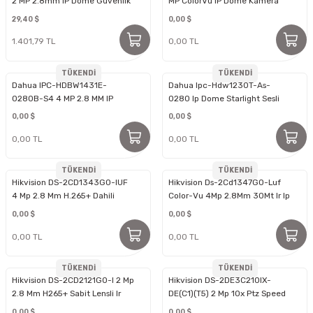
2 MP 2.8mm IP Dome Güvenlik
MP ColorVu IP Dome Kamera
Kamerası
29,40 $
0,00 $
1.401,79 TL
0,00 TL
TÜKENDİ
TÜKENDİ
Dahua IPC-HDBW1431E-
Dahua Ipc-Hdw1230T-As-
0280B-S4 4 MP 2.8 MM IP
0280 Ip Dome Starlight Sesli
Dome Kamera
0,00 $
0,00 $
0,00 TL
0,00 TL
TÜKENDİ
TÜKENDİ
Hikvision DS-2CD1343G0-IUF
Hikvision Ds-2Cd1347G0-Luf
4 Mp 2.8 Mm H.265+ Dahili
Color-Vu 4Mp 2.8Mm 30Mt Ir Ip
Mikrofonlu Sabit Lensli Exir
Dome
0,00 $
0,00 $
Turret Ip Kamera
0,00 TL
0,00 TL
TÜKENDİ
TÜKENDİ
Hikvision DS-2CD2121G0-I 2 Mp
Hikvision DS-2DE3C210IX-
2.8 Mm H265+ Sabit Lensli Ir
DE(C1)(T5) 2 Mp 10x Ptz Speed
Dome Ip Kamera
Dome Ip Kamera
0,00 $
0,00 $