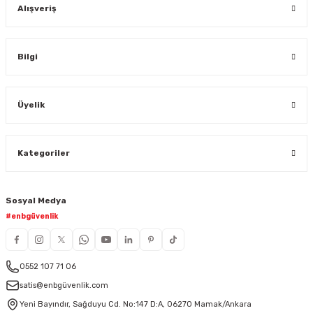
Alışveriş
Bilgi
Üyelik
Kategoriler
Sosyal Medya
#enbgüvenlik
0552 107 71 06
satis@enbgüvenlik.com
Yeni Bayındır, Sağduyu Cd. No:147 D:A, 06270 Mamak/Ankara