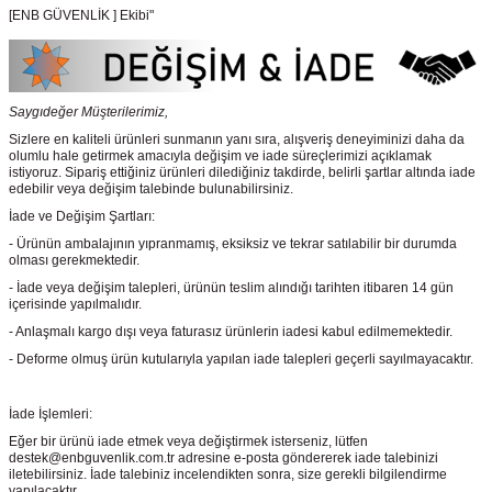
[ENB GÜVENLİK ] Ekibi"
Saygıdeğer Müşterilerimiz,
Sizlere en kaliteli ürünleri sunmanın yanı sıra, alışveriş deneyiminizi daha da
olumlu hale getirmek amacıyla değişim ve iade süreçlerimizi açıklamak
istiyoruz. Sipariş ettiğiniz ürünleri dilediğiniz takdirde, belirli şartlar altında iade
edebilir veya değişim talebinde bulunabilirsiniz.
İade ve Değişim Şartları:
- Ürünün ambalajının yıpranmamış, eksiksiz ve tekrar satılabilir bir durumda
olması gerekmektedir.
- İade veya değişim talepleri, ürünün teslim alındığı tarihten itibaren 14 gün
içerisinde yapılmalıdır.
- Anlaşmalı kargo dışı veya faturasız ürünlerin iadesi kabul edilmemektedir.
- Deforme olmuş ürün kutularıyla yapılan iade talepleri geçerli sayılmayacaktır.
İade İşlemleri:
Eğer bir ürünü iade etmek veya değiştirmek isterseniz, lütfen
destek@enbguvenlik.com.tr adresine e-posta göndererek iade talebinizi
iletebilirsiniz. İade talebiniz incelendikten sonra, size gerekli bilgilendirme
yapılacaktır.