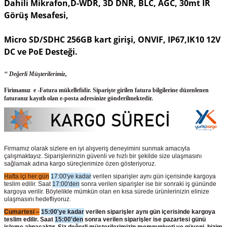
Dahili Mikrafon,D-WDR, 3D DNR, BLC, AGC, 30mt IR
Görüş Mesafesi,
Micro SD/SDHC 256GB kart girişi, ONVIF, IP67,IK10 12V
DC ve PoE Desteği.
‘‘ Değerli Müşterilerimiz,
Firimamız e -Fatura mükellefidir. Siparişte girilen fatura bilgilerine düzenlenen
faturanız kayıtlı olan e-posta adresinize gönderilmektedir.
Firmamız olarak sizlere en iyi alışveriş deneyimini sunmak amacıyla
çalışmaktayız. Siparişlerinizin güvenli ve hızlı bir şekilde size ulaşmasını
sağlamak adına kargo süreçlerimize özen gösteriyoruz.
Hafta içi her gün
17:00'ye kadar
verilen siparişler aynı gün içerisinde kargoya
teslim edilir. Saat
17:00'den
sonra verilen siparişler ise bir sonraki iş gününde
kargoya verilir. Böylelikle mümkün olan en kısa sürede ürünlerinizin elinize
ulaşmasını hedefliyoruz.
Cumartesi –
15:00'ye kadar
verilen siparişler aynı gün içerisinde kargoya
teslim edilir. Saat
15:00'den
sonra verilen siparişler ise pazartesi günü
işleme alınacaktır. Siz değerli müşterilerimizin memnuniyeti ve güveni, bizim