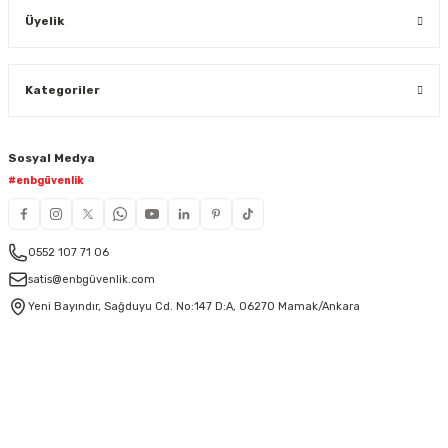
Üyelik
Kategoriler
Sosyal Medya
#enbgüvenlik
0552 107 71 06
satis@enbgüvenlik.com
Yeni Bayındır, Sağduyu Cd. No:147 D:A, 06270 Mamak/Ankara