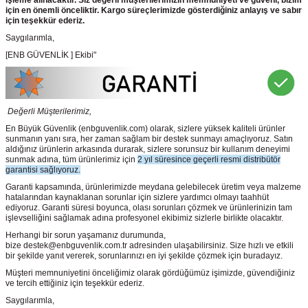
için en önemli önceliktir. Kargo süreçlerimizde gösterdiğiniz anlayış ve sabır
için teşekkür ederiz.
Saygılarımla,
[ENB GÜVENLİK ] Ekibi"
Değerli Müşterilerimiz,
En Büyük Güvenlik
(enbguvenlik.com)
olarak, sizlere yüksek kaliteli ürünler
sunmanın yanı sıra, her zaman sağlam bir destek sunmayı amaçlıyoruz. Satın
aldığınız ürünlerin arkasında durarak, sizlere sorunsuz bir kullanım deneyimi
sunmak adına, tüm ürünlerimiz için
2 yıl süresince geçerli resmi distribütör
garantisi sağlıyoruz.
Garanti kapsamında, ürünlerimizde meydana gelebilecek üretim veya malzeme
hatalarından kaynaklanan sorunlar için sizlere yardımcı olmayı taahhüt
ediyoruz. Garanti süresi boyunca, olası sorunları çözmek ve ürünlerinizin tam
işlevselliğini sağlamak adına profesyonel ekibimiz sizlerle birlikte olacaktır.
Herhangi bir sorun yaşamanız durumunda,
bize destek@enbguvenlik.com.tr adresinden ulaşabilirsiniz. Size hızlı ve etkili
bir şekilde yanıt vererek, sorunlarınızı en iyi şekilde çözmek için buradayız.
Müşteri memnuniyetini önceliğimiz olarak gördüğümüz işimizde, güvendiğiniz
ve tercih ettiğiniz için teşekkür ederiz.
Saygılarımla,