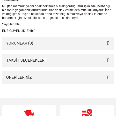
Müşteri memnuniyetini odak noktamız olarak gördüğümüz işimizde, herhangi
bir sorun yaşamanız durumunda size destek vermekten mutluluk duyarız. İade
ve değişim süreçleri hakkında daha fazla bilgi almak veya destek talebinde
bulunmak için bizimle iletişime geçmekten çekinmeyin.
Saygılarımla,
ENB GÜVENLİK Ekibi"
YORUMLAR (0)
TAKSİT SEÇENEKLERİ
Bu ürüne ilk yorumu siz yapın!
Yorum Yaz
ÖNERİLERİNİZ
Bu ürünün fiyat bilgisi, resim, ürün açıklamalarında ve diğer konularda
yetersiz gördüğünüz noktaları öneri formunu kullanarak tarafımıza
iletebilirsiniz.
Görüş ve önerileriniz için teşekkür ederiz.
Ürün resmi kalitesiz, bozuk veya görüntülenemiyor.