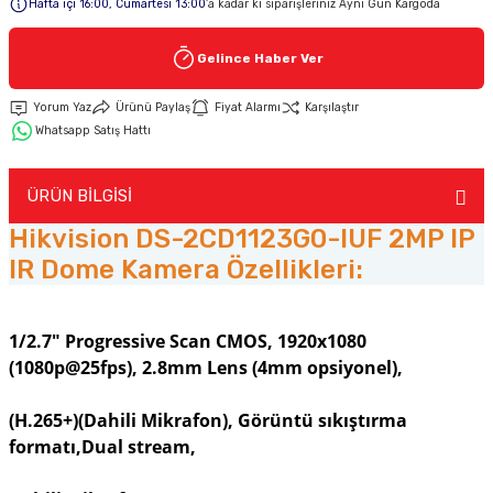
Hafta içi 16:00, Cumartesi 13:00
’a kadar ki siparişleriniz Aynı Gün Kargoda
Keypad-Tuş Takımı Ürünler
Gelince Haber Ver
Yorum Yaz
Ürünü Paylaş
Fiyat Alarmı
Karşılaştır
Hırsız Alarm Aksesuarlar
Whatsapp Satış Hattı
ÜRÜN BİLGİSİ
Hikvision DS-2CD1123G0-IUF 2MP IP
IR Dome Kamera Özellikleri:
1/2.7" Progressive Scan CMOS, 1920x1080
(1080p@25fps), 2.8mm Lens (4mm opsiyonel),
(H.265+)(Dahili Mikrafon), Görüntü sıkıştırma
formatı,Dual stream,