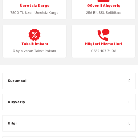
Ücretsiz Kargo
Güvenli Alışveriş
Ürün açıklamasında eksik bilgiler bulunuyor.
7500 TL Üzeri Ücretsiz Kargo
256 Bit SSL Seltifikası
Ürün bilgilerinde hatalar bulunuyor.
Ürün fiyatı diğer sitelerden daha pahalı.
Bu ürüne benzer farklı alternatifler olmalı.
Taksit İmkanı
Müşteri Hizmetleri
3 Ay’a varan Taksit İmkanı
0552 107 71 06
Gönder
Kurumsal
Alışveriş
Bilgi