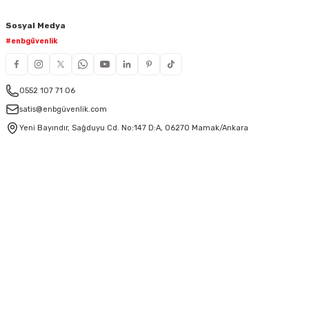
Sosyal Medya
#enbgüvenlik
0552 107 71 06
satis@enbgüvenlik.com
Yeni Bayındır, Sağduyu Cd. No:147 D:A, 06270 Mamak/Ankara