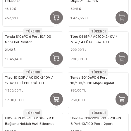
Extender
Mbps PoE Switch
13,70 $
30,15 $
653,21 TL
1.437,55 TL
TÜKENDİ
TÜKENDİ
Tenda S106PC 6 Port 10/100
Ttec 0665P / AC100-240V /
Mbps PoE Switch
65W / 4 LÜ POE SWİTCH
21,92 $
900,00 TL
1.045,14 TL
900,00 TL
TÜKENDİ
TÜKENDİ
Ttec 10120P / AC100-240V /
Tenda SG106PC 6 Port
120W / 8 Lİ POE SWİTCH
10/100/1000 Mbps Gigabit
Switch
1.300,00 TL
950,00 TL
1.300,00 TL
950,00 TL
TÜKENDİ
TÜKENDİ
HIKVISION DS-3E0310P-E/M 8
Uniview NSW2020-10T-POE-IN
Bağlantı Noktalı Hızlı Ethernet
8 Port 10/100 Poe + 2port
Yönetilmeyen POE
10/100 Ethernet Poe