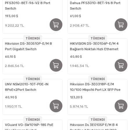
PFS3010-8ET-96-V2 8 Port
Dahua PFS3010-8ET-96 8 Port
Switch
Switch
193,00 $
61,00 $
9.202,22 TL
2.908,47 TL
TÜKENDİ
TÜKENDİ
Hikvision DS-3E0510P-E/M 8
HIKVISION DS-3E0106P-E/M 4
Port Gigabit Switch
Bağlantı Noktalı Hızlı Ethernet
Yönetilmeyen POE
60,10 $
40,80 $
2.865,56 TL
1.945,34 TL
TÜKENDİ
TÜKENDİ
UNV NSW2010-10T-POE-IN
Hikvision DS-3E0318P-E/M
8PoE+2Port Switch
10/100 Mbps16 Port LX SFP Poe
Switch
40,90 $
123,20 $
1.950,11 TL
5.874,16 TL
TÜKENDİ
TÜKENDİ
VGuard VG-SW1016P-185 PoE
Hıkvısıon Ds 3E0105P E/M B 4