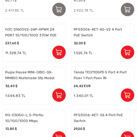
50,71 $
61,30 $
Yönetilemez Switch
2.417,85 TL
2.922,78 TL
H3C S1600V2-26P-HPWR 24
PFS3006-4ET-60-V2 4 Port
PORT 10/100/1000 370W POE
PoE Switch
+2SFP YONETİLEBİLİR SWITCH
237,60 $
32,00 $
11.328,74 TL
1.525,76 TL
Ruijie Reyee MINI-GBIC-SX-
Tenda TEG1105PD 5 Port 4 Port
MM850 Multimode Sfp Modül
Poe+ 1 Port Poe+ İN
10/100/1000 Switch Çelik Kasa
32,40 $
24,42 EUR
Rack Mount
1.544,83 TL
1.340,01 TL
RG-ES05G-L, 5-Portlu
PFS3006-4ET-36 4 Port PoE
10/100/1000 Mbps
Switch
Yönetilmeyen PoE Olmayan
13,80 $
29,50 $
Anahtar