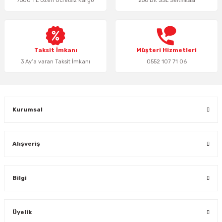
7500 TL Üzeri Ücretsiz Kargo
256 Bit SSL Seltifikası
Ürün bilgilerinde hatalar bulunuyor.
Ürün fiyatı diğer sitelerden daha pahalı.
Bu ürüne benzer farklı alternatifler olmalı.
Taksit İmkanı
Müşteri Hizmetleri
3 Ay’a varan Taksit İmkanı
0552 107 71 06
Gönder
Kurumsal
Alışveriş
Bilgi
Üyelik