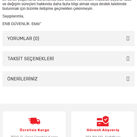
ve değişim süreçleri hakkında daha fazla bilgi almak veya destek talebinde
bulunmak için bizimle iletişime geçmekten çekinmeyin.
Saygılarımla,
ENB GÜVENLİK Ekibi"
YORUMLAR (0)
TAKSİT SEÇENEKLERİ
Bu ürüne ilk yorumu siz yapın!
Yorum Yaz
ÖNERİLERİNİZ
Bu ürünün fiyat bilgisi, resim, ürün açıklamalarında ve diğer konularda
yetersiz gördüğünüz noktaları öneri formunu kullanarak tarafımıza
iletebilirsiniz.
Görüş ve önerileriniz için teşekkür ederiz.
Ürün resmi kalitesiz, bozuk veya görüntülenemiyor.
Ücretsiz Kargo
Güvenli Alışveriş
Ürün açıklamasında eksik bilgiler bulunuyor.