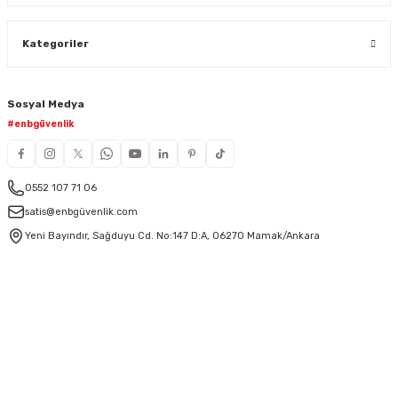
Kategoriler
Sosyal Medya
#enbgüvenlik
0552 107 71 06
satis@enbgüvenlik.com
Yeni Bayındır, Sağduyu Cd. No:147 D:A, 06270 Mamak/Ankara