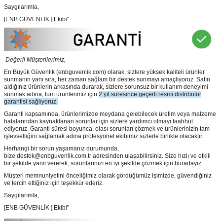
Saygılarımla,
[ENB GÜVENLİK ] Ekibi"
Değerli Müşterilerimiz,
En Büyük Güvenlik
(enbguvenlik.com)
olarak, sizlere yüksek kaliteli ürünler
sunmanın yanı sıra, her zaman sağlam bir destek sunmayı amaçlıyoruz. Satın
aldığınız ürünlerin arkasında durarak, sizlere sorunsuz bir kullanım deneyimi
sunmak adına, tüm ürünlerimiz için
2 yıl süresince geçerli resmi distribütör
garantisi sağlıyoruz.
Garanti kapsamında, ürünlerimizde meydana gelebilecek üretim veya malzeme
hatalarından kaynaklanan sorunlar için sizlere yardımcı olmayı taahhüt
ediyoruz. Garanti süresi boyunca, olası sorunları çözmek ve ürünlerinizin tam
işlevselliğini sağlamak adına profesyonel ekibimiz sizlerle birlikte olacaktır.
Herhangi bir sorun yaşamanız durumunda,
bize destek@enbguvenlik.com.tr adresinden ulaşabilirsiniz. Size hızlı ve etkili
bir şekilde yanıt vererek, sorunlarınızı en iyi şekilde çözmek için buradayız.
Müşteri memnuniyetini önceliğimiz olarak gördüğümüz işimizde, güvendiğiniz
ve tercih ettiğiniz için teşekkür ederiz.
Saygılarımla,
[ENB GÜVENLİK ] Ekibi"