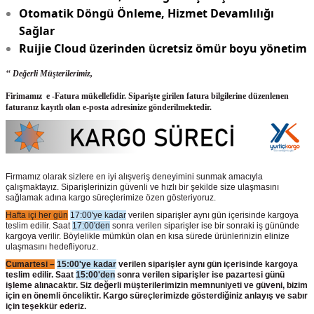
Otomatik Döngü Önleme, Hizmet Devamlılığı
Sağlar
Ruijie Cloud üzerinden ücretsiz ömür boyu yönetim
‘‘ Değerli Müşterilerimiz,
Firimamız e -Fatura mükellefidir. Siparişte girilen fatura bilgilerine düzenlenen
faturanız kayıtlı olan e-posta adresinize gönderilmektedir.
Firmamız olarak sizlere en iyi alışveriş deneyimini sunmak amacıyla
çalışmaktayız. Siparişlerinizin güvenli ve hızlı bir şekilde size ulaşmasını
sağlamak adına kargo süreçlerimize özen gösteriyoruz.
Hafta içi her gün
17:00'ye kadar
verilen siparişler aynı gün içerisinde kargoya
teslim edilir. Saat
17:00'den
sonra verilen siparişler ise bir sonraki iş gününde
kargoya verilir. Böylelikle mümkün olan en kısa sürede ürünlerinizin elinize
ulaşmasını hedefliyoruz.
Cumartesi –
15:00'ye kadar
verilen siparişler aynı gün içerisinde kargoya
teslim edilir. Saat
15:00'den
sonra verilen siparişler ise pazartesi günü
işleme alınacaktır. Siz değerli müşterilerimizin memnuniyeti ve güveni, bizim
için en önemli önceliktir. Kargo süreçlerimizde gösterdiğiniz anlayış ve sabır
için teşekkür ederiz.