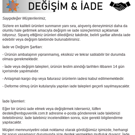
Saygıdeğer Müşterilerimiz,
Sizlere en kaliteli ürünleri sunmanın yanı sıra, alışveriş deneyiminizi daha da
olumlu hale getirmek amacıyla değişim ve iade süreçlerimizi açıklamak
istiyoruz. Sipariş ettiğiniz ürünleri dilediğiniz takdirde, belirli şartlar altında iade
edebilir veya değişim talebinde bulunabilirsiniz.
İade ve Değişim Şartları:
- Ürünün ambalajının yıpranmamış, eksiksiz ve tekrar satılabilir bir durumda
olması gerekmektedir.
- İade veya değişim talepleri, ürünün teslim alındığı tarihten itibaren 14 gün
içerisinde yapılmalıdır.
- Anlaşmalı kargo dışı veya faturasız ürünlerin iadesi kabul edilmemektedir.
- Deforme olmuş ürün kutularıyla yapılan iade talepleri geçerli sayılmayacaktır.
İade İşlemleri:
Eğer bir ürünü iade etmek veya değiştirmek isterseniz, lütfen
destek@enbguvenlik.com.tr adresine e-posta göndererek iade talebinizi
iletebilirsiniz. İade talebiniz incelendikten sonra, size gerekli bilgilendirme
yapılacaktır.
Müşteri memnuniyetini odak noktamız olarak gördüğümüz işimizde, herhangi
bir sorun yaşamanız durumunda size destek vermekten mutluluk duyarız. İade