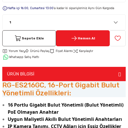
Hafta içi 16:00, Cumartesi 13:00
’a kadar ki siparişleriniz Aynı Gün Kargoda
Keypad-Tuş Takımı Ürünler
Hırsız Alarm Aksesuarlar
Sepete Ekle
Hemen Al
Yorum Yaz
Ürünü Paylaş
Fiyat Alarmı
Karşılaştır
Whatsapp Satış Hattı
ÜRÜN BİLGİSİ
RG-ES216GC, 16-Port Gigabit Bulut
Yönetimli Özellikleri:
16 Portlu Gigabit Bulut Yönetimli (Bulut Yönetimli)
PoE Olmayan Anahtar
Uygun Maliyetli Akıllı Bulut Yönetimli Anahtarları
IP Kamera Tanımı, CCTV Ağları için Eşsiz Özellikler