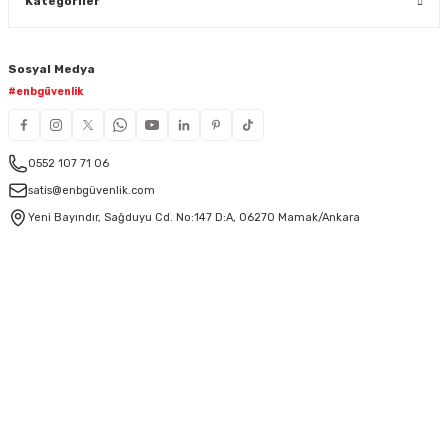
Kategoriler
Sosyal Medya
#enbgüvenlik
0552 107 71 06
satis@enbgüvenlik.com
Yeni Bayındır, Sağduyu Cd. No:147 D:A, 06270 Mamak/Ankara