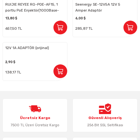
RUIJIE REYEE RG-POE-AF15, 1
Seenergy SE-12V5A 12V 5
portlu PoE Enjektör(1000Base-
Amper Adaptör
Keypad-Tuş Takımı Ürünler
T, 52 V, 15,6 W)
13,80 $
6,00 $
657,50 TL
285,87 TL
Hırsız Alarm Aksesuarlar
12V 1A ADAPTÖR (orijinal)
2,90 $
138,17 TL
Ücretsiz Kargo
Güvenli Alışveriş
7500 TL Üzeri Ücretsiz Kargo
256 Bit SSL Seltifikası