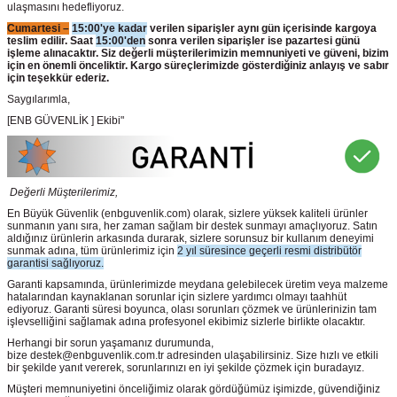
ulaşmasını hedefliyoruz.
Cumartesi –
15:00'ye kadar
verilen siparişler aynı gün içerisinde kargoya
teslim edilir. Saat
15:00'den
sonra verilen siparişler ise pazartesi günü
işleme alınacaktır. Siz değerli müşterilerimizin memnuniyeti ve güveni, bizim
için en önemli önceliktir. Kargo süreçlerimizde gösterdiğiniz anlayış ve sabır
için teşekkür ederiz.
Saygılarımla,
[ENB GÜVENLİK ] Ekibi"
Değerli Müşterilerimiz,
En Büyük Güvenlik
(enbguvenlik.com)
olarak, sizlere yüksek kaliteli ürünler
sunmanın yanı sıra, her zaman sağlam bir destek sunmayı amaçlıyoruz. Satın
aldığınız ürünlerin arkasında durarak, sizlere sorunsuz bir kullanım deneyimi
sunmak adına, tüm ürünlerimiz için
2 yıl süresince geçerli resmi distribütör
garantisi sağlıyoruz.
Garanti kapsamında, ürünlerimizde meydana gelebilecek üretim veya malzeme
hatalarından kaynaklanan sorunlar için sizlere yardımcı olmayı taahhüt
ediyoruz. Garanti süresi boyunca, olası sorunları çözmek ve ürünlerinizin tam
işlevselliğini sağlamak adına profesyonel ekibimiz sizlerle birlikte olacaktır.
Herhangi bir sorun yaşamanız durumunda,
bize destek@enbguvenlik.com.tr adresinden ulaşabilirsiniz. Size hızlı ve etkili
bir şekilde yanıt vererek, sorunlarınızı en iyi şekilde çözmek için buradayız.
Müşteri memnuniyetini önceliğimiz olarak gördüğümüz işimizde, güvendiğiniz