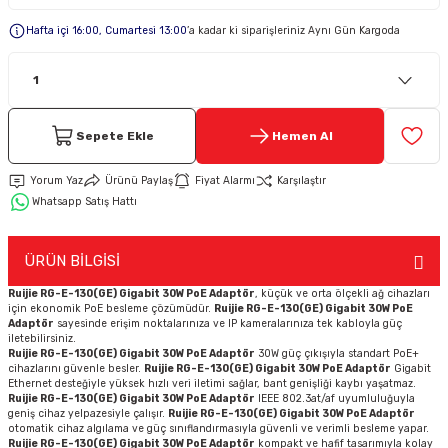
Hafta içi 16:00, Cumartesi 13:00
’a kadar ki siparişleriniz Aynı Gün Kargoda
Keypad-Tuş Takımı Ürünler
Hırsız Alarm Aksesuarlar
Sepete Ekle
Hemen Al
Yorum Yaz
Ürünü Paylaş
Fiyat Alarmı
Karşılaştır
Whatsapp Satış Hattı
ÜRÜN BİLGİSİ
Ruijie RG-E-130(GE) Gigabit 30W PoE Adaptör
, küçük ve orta ölçekli ağ cihazları
için ekonomik PoE besleme çözümüdür.
Ruijie RG-E-130(GE) Gigabit 30W PoE
Adaptör
sayesinde erişim noktalarınıza ve IP kameralarınıza tek kabloyla güç
iletebilirsiniz.
Ruijie RG-E-130(GE) Gigabit 30W PoE Adaptör
30W güç çıkışıyla standart PoE+
cihazlarını güvenle besler.
Ruijie RG-E-130(GE) Gigabit 30W PoE Adaptör
Gigabit
Ethernet desteğiyle yüksek hızlı veri iletimi sağlar, bant genişliği kaybı yaşatmaz.
Ruijie RG-E-130(GE) Gigabit 30W PoE Adaptör
IEEE 802.3at/af uyumluluğuyla
geniş cihaz yelpazesiyle çalışır.
Ruijie RG-E-130(GE) Gigabit 30W PoE Adaptör
otomatik cihaz algılama ve güç sınıflandırmasıyla güvenli ve verimli besleme yapar.
Ruijie RG-E-130(GE) Gigabit 30W PoE Adaptör
kompakt ve hafif tasarımıyla kolay