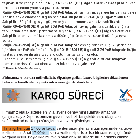
taşınabilir ve yerleştirilebilir.
Ruijie RG-E-130(GE) Gigabit 30W PoE Adaptör
duvar
prizine takılabilir yapısıyla pratik kullanım sunar.
Ruijie RG-E-130(GE) Gigabit 30W PoE Adaptör
aşırı akım, aşırı gerilim ve kısa devre
korumalarıyla cihazlarınızı güvende tutar.
Ruijie RG-E-130(GE) Gigabit 30W PoE
Adaptör
LED göstergesiyle güç ve bağlantı durumunu anlık izleyebilirsiniz.
Ruijie RG-E-130(GE) Gigabit 30W PoE Adaptör
geniş çalışma sıcaklık aralığıyla
farklı ortamlarda stabil performans sağlar.
Ruijie RG-E-130(GE) Gigabit 30W PoE
Adaptör
enerji verimli tasarımıyla düşük güç tüketimi ve uzun ömürlü çalışma
sunar.
Ruijie RG-E-130(GE) Gigabit 30W PoE Adaptör
ofisler, evler ve küçük işletmeler
için ideal bir PoE çözümüdür.
Ruijie RG-E-130(GE) Gigabit 30W PoE Adaptör
Ruijie
kalitesiyle güvenilir ağ altyapısı oluşturmanıza yardımcı olur.
Ekonomik PoE beslemesi için
Ruijie RG-E-130(GE) Gigabit 30W PoE Adaptör
hemen sipariş verin, ağ cihazlarınızı tek kabloyla çalıştırın!
‘‘ Değerli Müşterilerimiz,
Firimamız e -Fatura mükellefidir. Siparişte girilen fatura bilgilerine düzenlenen
faturanız kayıtlı olan e-posta adresinize gönderilmektedir.
Firmamız olarak sizlere en iyi alışveriş deneyimini sunmak amacıyla
çalışmaktayız. Siparişlerinizin güvenli ve hızlı bir şekilde size ulaşmasını
sağlamak adına kargo süreçlerimize özen gösteriyoruz.
Hafta içi her gün
17:00'ye kadar
verilen siparişler aynı gün içerisinde kargoya
teslim edilir. Saat
17:00'den
sonra verilen siparişler ise bir sonraki iş gününde
kargoya verilir. Böylelikle mümkün olan en kısa sürede ürünlerinizin elinize