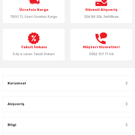
Ürün resmi kalitesiz, bozuk veya görüntülenemiyor.
Ücretsiz Kargo
Güvenli Alışveriş
Ürün açıklamasında eksik bilgiler bulunuyor.
7500 TL Üzeri Ücretsiz Kargo
256 Bit SSL Seltifikası
Ürün bilgilerinde hatalar bulunuyor.
Ürün fiyatı diğer sitelerden daha pahalı.
Bu ürüne benzer farklı alternatifler olmalı.
Taksit İmkanı
Müşteri Hizmetleri
3 Ay’a varan Taksit İmkanı
0552 107 71 06
Gönder
Kurumsal
Alışveriş
Bilgi