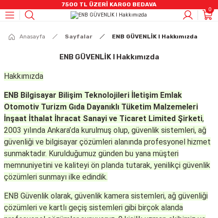
7500 TL ÜZERİ KARGO BEDAVA
0
Geri Dön
Geri Dön
Geri Dön
Geri Dön
Geri Dön
Geri Dön
Geri Dön
Geri Dön
Geri Dön
Anasayfa
Sayfalar
ENB GÜVENLİK I Hakkımızda
CCTV)
mleri
stemleri
rüntü Ve Ses Sistemleri
eri
 Bilişenleri
eleri
AHD CCTV ÜRÜNLER
IP Kamera Ürünleri
Kayıt Cihazları
Alarm Sistemleri
Yangın Sistemleri
Switch Grubu
Kablo & Aksesuarlar
HARDDİSKLER
Video İnterkom Ürünler
Ses Sitemleri
Kabinetler
ENB GÜVENLİK I Hakkımızda
ÜNLER
eri
r
R
m Ürünler
loları
Bullet Kameralar
Bullet Kameralar
DVR Kayıt Cihazları
Alarm Setleri
Adresli Yangın Alarmı
Poe Switch
Penseler
7/24 HHD
İnterkom Ekran Ürünler
Hikvision Analog Ses Sistemleri
Duvar Tipi Kabinet
Hakkımızda
nleri
leri
ik Kabloları
ğutucu
Dome Kameralar
Dome Kameralar
NVR Kayıt Cihazları
Pır Dedektörler
Konvansiyonel Yangın Alarmı
Data Switch
Data Kablosu
SSD SATA
Zil Panelleri / Apartman
Hikvision I IP Ses Sistemleri
ENB Bilgisayar Bilişim Teknolojileri İletişim Emlak
Otomotiv Turizm Gıda Dayanıklı Tüketim Malzemeleri
uarlar
A,DP Kablolar
ri
DVR Kayıt Cihazları
Küp Kameralar
Hırsız Alarm Sirenleri
Duman Ve Isı Dedektörleri
Taşınabilir HDD
Zil Panelleri / Villa
Hikvision I Amfiler
İnşaat İthalat İhracat Sanayi ve Ticaret Limited Şirketi
,
2003 yılında Ankara’da kurulmuş olup, güvenlik sistemleri, ağ
SETLER
r
güvenliği ve bilgisayar çözümleri alanında profesyonel hizmet
Speed Dome Kameralar
Manyetik Kontak
Hafıza Kartları
Dış Mekan Ürünler
Jabra Kulaklık
sunmaktadır. Kurulduğumuz günden bu yana müşteri
memnuniyetini ve kaliteyi ön planda tutarak, yenilikçi güvenlik
TLER
R
i
Termal Ip Ürünler
Kumanda
çözümleri sunmayı ilke edindik.
nler
azları
i
NVR Kayıt Cihazları
Panik Buton
ENB Güvenlik olarak,
güvenlik kamera sistemleri
,
ağ güvenliği
çözümleri
ve
kartlı geçiş sistemleri
gibi birçok alanda
(UPS)
Akıllı Prizler