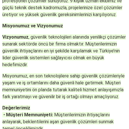
profesyonel çözümler sunuyoruz. 9 kişilik uzman ekibimiz ve
güçlü teknik destek kadromuzla, projelerinize özel çözümler
üretiyor ve yüksek güvenlik gereksinimlerinizi karşılıyoruz.
Keypad-Tuş Takımı Ürünler
Misyonumuz ve Vizyonumuz
Hırsız Alarm Aksesuarlar
Vizyonumuz
, güvenlik teknolojileri alanında yenilikçi çözümler
sunarak sektörde öncü bir firma olmaktır. Müşterilerimizin
güvenlik ihtiyaçlarını en iyi şekilde karşılamak ve Türkiye’nin
lider güvenlik sistemleri sağlayıcısı olmak en büyük
hedefimizdir.
Misyonumuz
, en son teknolojilere sahip güvenlik çözümleriyle
yaşam ve iş ortamlarını daha güvenli hale getirmek. Müşteri
memnuniyetini ön planda tutarak kaliteli hizmet anlayışımızla
fark yaratmayı ve güvenilir bir iş ortağı olmayı amaçlıyoruz.
Değerlerimiz
•
Müşteri Memnuniyeti:
Müşterilerimizin ihtiyaçlarını
anlayarak, beklentilerini aşan güvenlik çözümleri sunmak
temel önceliğimizdir.