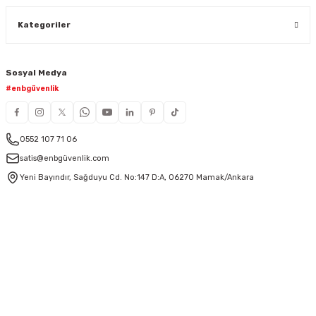
Kategoriler
Sosyal Medya
#enbgüvenlik
0552 107 71 06
satis@enbgüvenlik.com
Yeni Bayındır, Sağduyu Cd. No:147 D:A, 06270 Mamak/Ankara