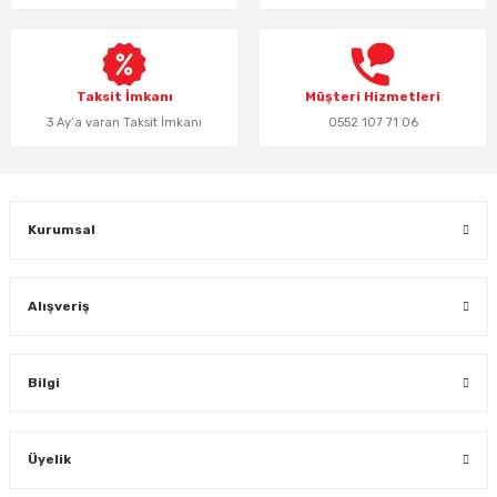
Keypad-Tuş Takımı Ürünler
Taksit İmkanı
Müşteri Hizmetleri
Hırsız Alarm Aksesuarlar
3 Ay’a varan Taksit İmkanı
0552 107 71 06
Kurumsal
Alışveriş
Bilgi
Üyelik