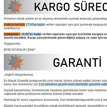
Firmamız olarak sizlere en iyi alışveriş deneyimini sunmak amacıyla çalışmaktayı
Hafta içi her gün
17:00'ye kadar
verilen siparişler aynı gün içerisinde kargoya te
hedefliyoruz.
Cumartesi –
15:00'ye kadar
verilen siparişler aynı gün içerisinde kargoya te
önemli önceliktir. Kargo süreçlerimizde gösterdiğiniz anlayış ve sabır için te
Saygılarımla,
[ENB GÜVENLİK ] Ekibi"
Değerli Müşterilerimiz,
En Büyük Güvenlik
(enbguvenlik.com)
olarak, sizlere yüksek kaliteli ürünler 
adına, tüm ürünlerimiz için
2 yıl süresince geçerli resmi distribütör garantisi sağl
Garanti kapsamında, ürünlerimizde meydana gelebilecek üretim veya malzeme hata
sağlamak adına profesyonel ekibimiz sizlerle birlikte olacaktır.
Herhangi bir sorun yaşamanız durumunda, bize destek@enbguvenlik.com.tr adresinde
Müşteri memnuniyetini önceliğimiz olarak gördüğümüz işimizde, güvendiğiniz ve te