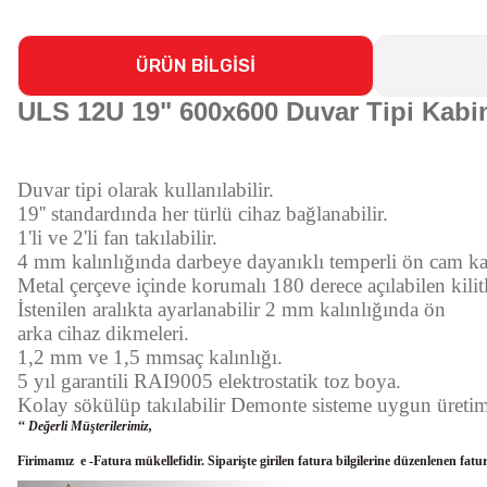
ÜRÜN BİLGİSİ
ULS 12U 19" 600x600 Duvar Tipi Kabi
Duvar tipi olarak kullanılabilir.
19'' standardında her türlü cihaz bağlanabilir.
1'li ve 2'li fan takılabilir.
4 mm kalınlığında darbeye dayanıklı temperli ön cam ka
Metal çerçeve içinde korumalı 180 derece açılabilen kilit
İstenilen aralıkta ayarlanabilir 2 mm kalınlığında ön
arka cihaz dikmeleri.
1,2 mm ve
1,5 mmsaç kalınlığı.
5 yıl garantili RAI9005 elektrostatik toz boya.
Kolay sökülüp takılabilir Demonte sisteme uygun üreti
‘‘ Değerli Müşterilerimiz,
Firimamız e -Fatura mükellefidir. Siparişte girilen fatura bilgilerine düzenlenen fatu