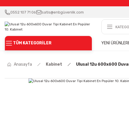
0552 107 71 06
satis@enbgüvenlik.com
TÜM KATEGORİLER
YENİ ÜRÜNLER
Anasayfa
Kabinet
Ulusal 12u 600x600 Duvar