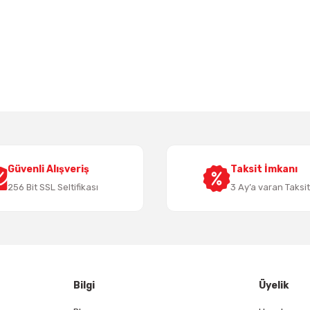
 yetersiz gördüğünüz noktaları öneri formunu kullanarak tarafımıza iletebil
Bu ürüne ilk yorumu siz yapın!
Yorum Yaz
Güvenli Alışveriş
Taksit İmkanı
256 Bit SSL Seltifikası
3 Ay’a varan Taksi
Gönder
Bilgi
Üyelik