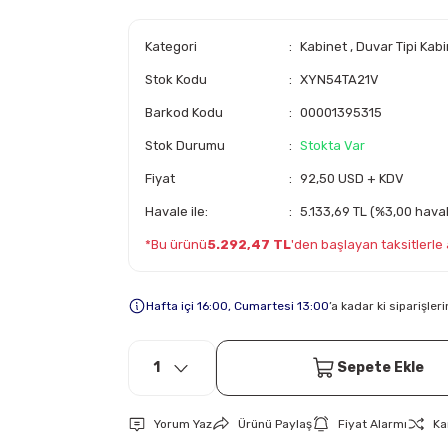
Kategori
Kabinet
,
Duvar Tipi Kab
Stok Kodu
XYN54TA21V
Barkod Kodu
00001395315
Stok Durumu
Stokta Var
Fiyat
92,50 USD + KDV
Havale ile:
5.133,69 TL (%3,00 haval
*Bu ürünü
5.292,47 TL
'den başlayan taksitlerle a
Hafta içi 16:00, Cumartesi 13:00
’a kadar ki siparişle
Sepete Ekle
Yorum Yaz
Ürünü Paylaş
Fiyat Alarmı
Ka