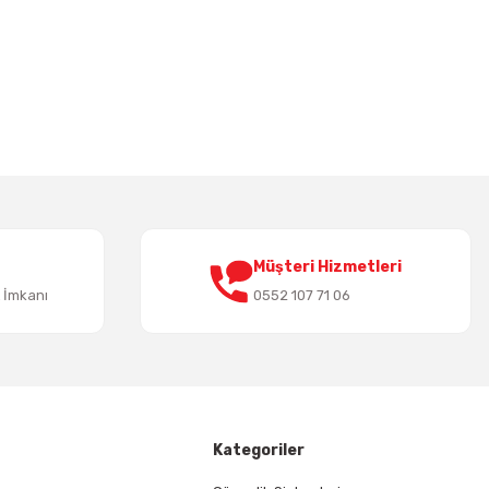
irsiniz.
Müşteri Hizmetleri
t İmkanı
0552 107 71 06
Kategoriler