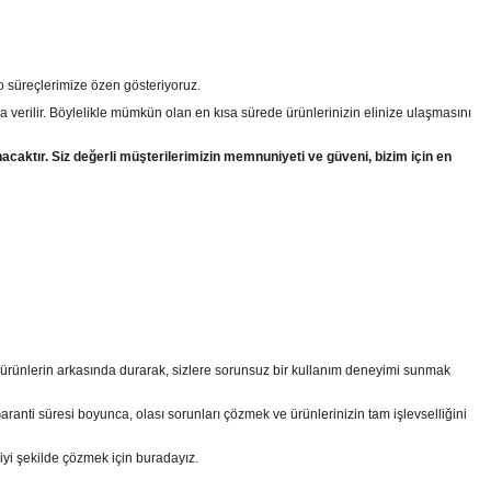
go süreçlerimize özen gösteriyoruz.
a verilir. Böylelikle mümkün olan en kısa sürede ürünlerinizin elinize ulaşmasını
nacaktır. Siz değerli müşterilerimizin memnuniyeti ve güveni, bizim için en
z ürünlerin arkasında durarak, sizlere sorunsuz bir kullanım deneyimi sunmak
nti süresi boyunca, olası sorunları çözmek ve ürünlerinizin tam işlevselliğini
iyi şekilde çözmek için buradayız.