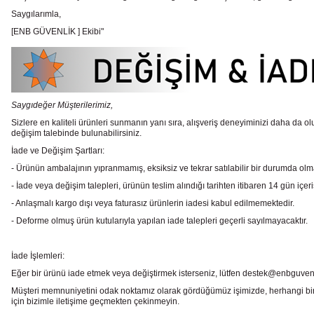
Saygılarımla,
[ENB GÜVENLİK ] Ekibi"
Saygıdeğer Müşterilerimiz,
Sizlere en kaliteli ürünleri sunmanın yanı sıra, alışveriş deneyiminizi daha da olu
değişim talebinde bulunabilirsiniz.
İade ve Değişim Şartları:
- Ürünün ambalajının yıpranmamış, eksiksiz ve tekrar satılabilir bir durumda ol
- İade veya değişim talepleri, ürünün teslim alındığı tarihten itibaren 14 gün içeri
- Anlaşmalı kargo dışı veya faturasız ürünlerin iadesi kabul edilmemektedir.
- Deforme olmuş ürün kutularıyla yapılan iade talepleri geçerli sayılmayacaktır.
İade İşlemleri:
Eğer bir ürünü iade etmek veya değiştirmek isterseniz, lütfen destek@enbguvenlik.
Müşteri memnuniyetini odak noktamız olarak gördüğümüz işimizde, herhangi bir
için bizimle iletişime geçmekten çekinmeyin.