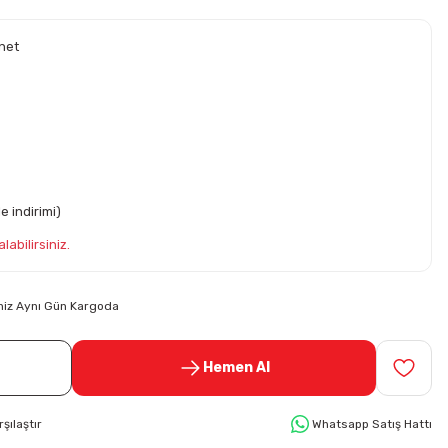
inet
e indirimi)
labilirsiniz.
riniz Aynı Gün Kargoda
Hemen Al
rşılaştır
Whatsapp Satış Hattı