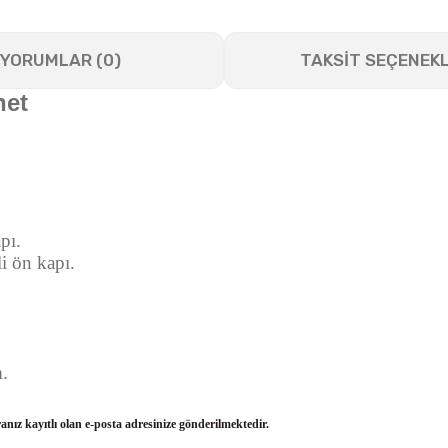
YORUMLAR (0)
TAKSİT SEÇENEKL
net
pı.
li ön kapı.
m.
ranız kayıtlı olan e-posta adresinize gönderilmektedir.