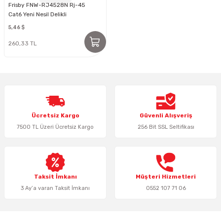
Frisby FNW-RJ4528N Rj-45
Cat6 Yeni Nesil Delikli
Konnektör
5,46 $
260,33 TL
Ücretsiz Kargo
Güvenli Alışveriş
7500 TL Üzeri Ücretsiz Kargo
256 Bit SSL Seltifikası
Taksit İmkanı
Müşteri Hizmetleri
3 Ay’a varan Taksit İmkanı
0552 107 71 06