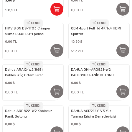
3,80 $
0,00 TL
Fırını Yüksek Hassasiyet
(Blackbody)
181,18 TL
0,00 TL
TÜKENDİ
TÜKENDİ
HIKVISION DS-1T03 Crimper
OEM 4port Full Hd 4K 1x4 HDMI
sıkma RJ45 RJ11 pense
Splitter
0,00 TL
10,90 $
0,00 TL
519,71 TL
TÜKENDİ
TÜKENDİ
Dahua ARA12-W2(868)
DAHUA DHI-ARD821-W2
Kablosuz İç Ortam Siren
KABLOSUZ PANİK BUTONU
0,00 $
0,00 $
0,00 TL
0,00 TL
TÜKENDİ
TÜKENDİ
Dahua ARD822-W2 Kablosuz
DAHUA ASI7214Y-V3 Yüz
Panik Butonu
Tanıma Erişim Denetleyicisi
0,00 $
0,00 $