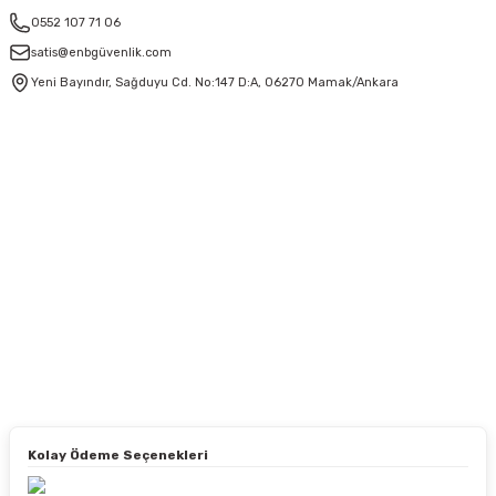
0552 107 71 06
satis@enbgüvenlik.com
Yeni Bayındır, Sağduyu Cd. No:147 D:A, 06270 Mamak/Ankara
Kolay Ödeme Seçenekleri