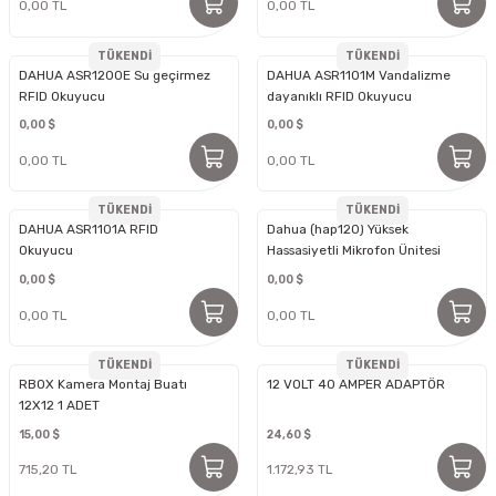
0,00 TL
0,00 TL
TÜKENDİ
TÜKENDİ
DAHUA ASR1200E Su geçirmez
DAHUA ASR1101M Vandalizme
RFID Okuyucu
dayanıklı RFID Okuyucu
0,00 $
0,00 $
0,00 TL
0,00 TL
TÜKENDİ
TÜKENDİ
DAHUA ASR1101A RFID
Dahua (hap120) Yüksek
Okuyucu
Hassasiyetli Mikrofon Ünitesi
0,00 $
0,00 $
0,00 TL
0,00 TL
TÜKENDİ
TÜKENDİ
RBOX Kamera Montaj Buatı
12 VOLT 40 AMPER ADAPTÖR
12X12 1 ADET
15,00 $
24,60 $
715,20 TL
1.172,93 TL