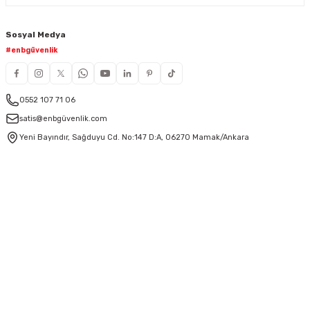
Sosyal Medya
#enbgüvenlik
0552 107 71 06
satis@enbgüvenlik.com
Yeni Bayındır, Sağduyu Cd. No:147 D:A, 06270 Mamak/Ankara