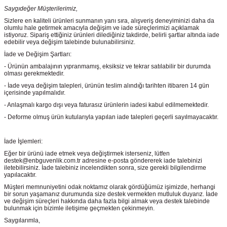
Saygıdeğer Müşterilerimiz,
Sizlere en kaliteli ürünleri sunmanın yanı sıra, alışveriş deneyiminizi daha da
olumlu hale getirmek amacıyla değişim ve iade süreçlerimizi açıklamak
istiyoruz. Sipariş ettiğiniz ürünleri dilediğiniz takdirde, belirli şartlar altında iade
edebilir veya değişim talebinde bulunabilirsiniz.
İade ve Değişim Şartları:
- Ürünün ambalajının yıpranmamış, eksiksiz ve tekrar satılabilir bir durumda
olması gerekmektedir.
- İade veya değişim talepleri, ürünün teslim alındığı tarihten itibaren 14 gün
içerisinde yapılmalıdır.
- Anlaşmalı kargo dışı veya faturasız ürünlerin iadesi kabul edilmemektedir.
- Deforme olmuş ürün kutularıyla yapılan iade talepleri geçerli sayılmayacaktır.
İade İşlemleri:
Eğer bir ürünü iade etmek veya değiştirmek isterseniz, lütfen
destek@enbguvenlik.com.tr adresine e-posta göndererek iade talebinizi
iletebilirsiniz. İade talebiniz incelendikten sonra, size gerekli bilgilendirme
yapılacaktır.
Müşteri memnuniyetini odak noktamız olarak gördüğümüz işimizde, herhangi
bir sorun yaşamanız durumunda size destek vermekten mutluluk duyarız. İade
ve değişim süreçleri hakkında daha fazla bilgi almak veya destek talebinde
bulunmak için bizimle iletişime geçmekten çekinmeyin.
Saygılarımla,