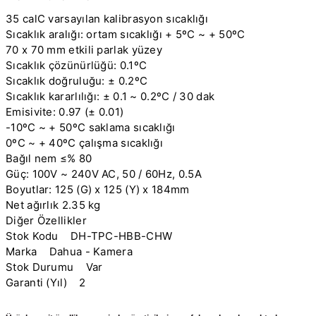
35 calC varsayılan kalibrasyon sıcaklığı
Sıcaklık aralığı: ortam sıcaklığı + 5ºC ~ + 50ºC
70 x 70 mm etkili parlak yüzey
Sıcaklık çözünürlüğü: 0.1ºC
Sıcaklık doğruluğu: ± 0.2ºC
Sıcaklık kararlılığı: ± 0.1 ~ 0.2ºC / 30 dak
Emisivite: 0.97 (± 0.01)
-10ºC ~ + 50ºC saklama sıcaklığı
0ºC ~ + 40ºC çalışma sıcaklığı
Bağıl nem ≤% 80
Güç: 100V ~ 240V AC, 50 / 60Hz, 0.5A
Boyutlar: 125 (G) x 125 (Y) x 184mm
Net ağırlık 2.35 kg
Diğer Özellikler
Stok Kodu DH-TPC-HBB-CHW
Marka Dahua - Kamera
Stok Durumu Var
Garanti (Yıl) 2