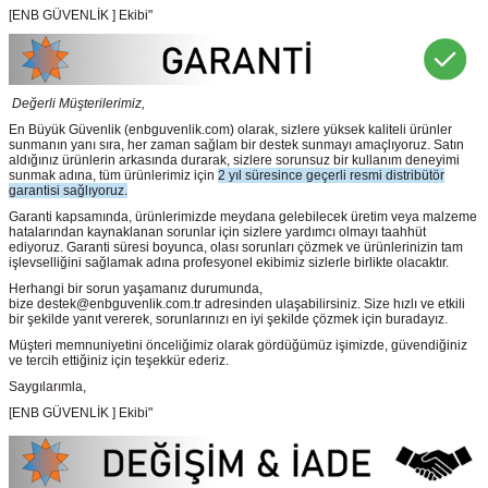
[ENB GÜVENLİK ] Ekibi"
Değerli Müşterilerimiz,
En Büyük Güvenlik
(enbguvenlik.com)
olarak, sizlere yüksek kaliteli ürünler
sunmanın yanı sıra, her zaman sağlam bir destek sunmayı amaçlıyoruz. Satın
aldığınız ürünlerin arkasında durarak, sizlere sorunsuz bir kullanım deneyimi
sunmak adına, tüm ürünlerimiz için
2 yıl süresince geçerli resmi distribütör
garantisi sağlıyoruz.
Garanti kapsamında, ürünlerimizde meydana gelebilecek üretim veya malzeme
hatalarından kaynaklanan sorunlar için sizlere yardımcı olmayı taahhüt
ediyoruz. Garanti süresi boyunca, olası sorunları çözmek ve ürünlerinizin tam
işlevselliğini sağlamak adına profesyonel ekibimiz sizlerle birlikte olacaktır.
Herhangi bir sorun yaşamanız durumunda,
bize destek@enbguvenlik.com.tr adresinden ulaşabilirsiniz. Size hızlı ve etkili
bir şekilde yanıt vererek, sorunlarınızı en iyi şekilde çözmek için buradayız.
Müşteri memnuniyetini önceliğimiz olarak gördüğümüz işimizde, güvendiğiniz
ve tercih ettiğiniz için teşekkür ederiz.
Saygılarımla,
[ENB GÜVENLİK ] Ekibi"