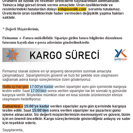
Ürünlere ait özellik ve resimler üreticilerin sayfalarından alınmaktadır.
Yalnızca bilgi görsel örnek verme amaçlıdır. Ürün özelliklerinde ve
resimlerindeki hatalardan dolayı
enbguvenlik.com
sorumlu tutulamaz.
Üreticilerin ürün
özelliklerinde haber vermeden değişiklik yapma hakları
saklıdır.
‘‘ Değerli Müşterilerimiz,
Firimamız e -Fatura mükellefidir. Siparişte girilen fatura bilgilerine düzenlenen
faturanız kayıtlı olan e-posta adresinize gönderilmektedir.
Firmamız olarak sizlere en iyi alışveriş deneyimini sunmak amacıyla
çalışmaktayız. Siparişlerinizin güvenli ve hızlı bir şekilde size ulaşmasını
sağlamak adına kargo süreçlerimize özen gösteriyoruz.
Hafta içi her gün
17:00'ye kadar
verilen siparişler aynı gün içerisinde kargoya
teslim edilir. Saat
17:00'den
sonra verilen siparişler ise bir sonraki iş gününde
kargoya verilir. Böylelikle mümkün olan en kısa sürede ürünlerinizin elinize
ulaşmasını hedefliyoruz.
Cumartesi –
15:00'ye kadar
verilen siparişler aynı gün içerisinde kargoya
teslim edilir. Saat
15:00'den
sonra verilen siparişler ise pazartesi günü
işleme alınacaktır. Siz değerli müşterilerimizin memnuniyeti ve güveni, bizim
için en önemli önceliktir. Kargo süreçlerimizde gösterdiğiniz anlayış ve sabır
için teşekkür ederiz.
Saygılarımla,