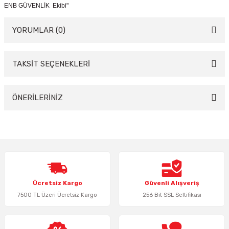
ENB GÜVENLİK Ekibi"
YORUMLAR (0)
TAKSİT SEÇENEKLERİ
Bu ürüne ilk yorumu siz yapın!
Yorum Yaz
ÖNERİLERİNİZ
Bu ürünün fiyat bilgisi, resim, ürün açıklamalarında ve diğer konularda
yetersiz gördüğünüz noktaları öneri formunu kullanarak tarafımıza
iletebilirsiniz.
Görüş ve önerileriniz için teşekkür ederiz.
Ürün resmi kalitesiz, bozuk veya görüntülenemiyor.
Ücretsiz Kargo
Güvenli Alışveriş
Ürün açıklamasında eksik bilgiler bulunuyor.
7500 TL Üzeri Ücretsiz Kargo
256 Bit SSL Seltifikası
Ürün bilgilerinde hatalar bulunuyor.
Ürün fiyatı diğer sitelerden daha pahalı.
Bu ürüne benzer farklı alternatifler olmalı.