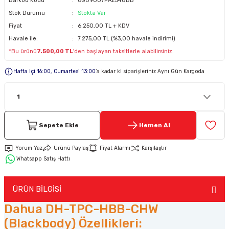
Barkod Kodu
6G09007PAZ548BB
Stok Durumu
Stokta Var
Keypad-Tuş Takımı Ürünler
Fiyat
6.250,00 TL + KDV
Havale ile:
7.275,00 TL (%3,00 havale indirimi)
*Bu ürünü
7.500,00 TL
'den başlayan taksitlerle alabilirsiniz.
Hırsız Alarm Aksesuarlar
Hafta içi 16:00, Cumartesi 13:00
’a kadar ki siparişleriniz Aynı Gün Kargoda
Sepete Ekle
Hemen Al
Yorum Yaz
Ürünü Paylaş
Fiyat Alarmı
Karşılaştır
Whatsapp Satış Hattı
ÜRÜN BİLGİSİ
Dahua DH-TPC-HBB-CHW
(Blackbody) Özellikleri: