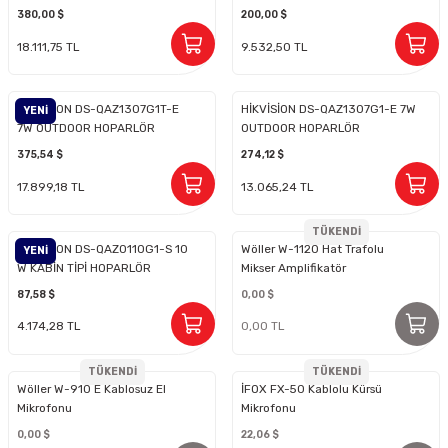
380,00 $
200,00 $
18.111,75 TL
9.532,50 TL
HİKVİSİON DS-QAZ1307G1T-E
HİKVİSİON DS-QAZ1307G1-E 7W
YENİ
7W OUTDOOR HOPARLÖR
OUTDOOR HOPARLÖR
375,54 $
274,12 $
17.899,18 TL
13.065,24 TL
TÜKENDİ
HİKVİSİON DS-QAZ0110G1-S 10
Wöller W-1120 Hat Trafolu
YENİ
W KABİN TİPİ HOPARLÖR
Mikser Amplifikatör
87,58 $
0,00 $
4.174,28 TL
0,00 TL
TÜKENDİ
TÜKENDİ
Wöller W-910 E Kablosuz El
İFOX FX-50 Kablolu Kürsü
Mikrofonu
Mikrofonu
0,00 $
22,06 $