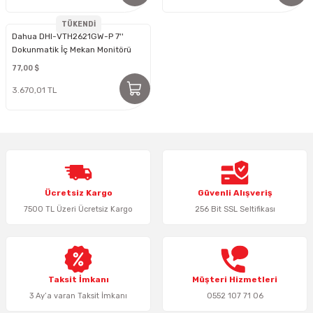
TÜKENDİ
Dahua DHI-VTH2621GW-P 7''
Dokunmatik İç Mekan Monitörü
77,00 $
3.670,01 TL
Ücretsiz Kargo
Güvenli Alışveriş
7500 TL Üzeri Ücretsiz Kargo
256 Bit SSL Seltifikası
Taksit İmkanı
Müşteri Hizmetleri
3 Ay’a varan Taksit İmkanı
0552 107 71 06