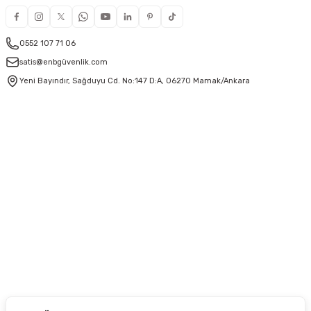
0552 107 71 06
satis@enbgüvenlik.com
Yeni Bayındır, Sağduyu Cd. No:147 D:A, 06270 Mamak/Ankara