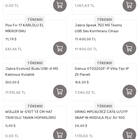
0,00 TL
1.051,43 TL
TÜKENDİ
TÜKENDİ
İfox Fx-17 KABLOLU EL
Jabra Speak 750 MS Teams
MİKROFONU
USB Ses Konferans Cihazı
11,78 $
11.400,00 TL
561,46 TL
11.400,00 TL
TÜKENDİ
TÜKENDİ
Jabra Evolve2 Buds USB-A MS
Dahua VTO2202F-P Villa Tipi IP
Kablosuz Kulaklık
Zil Paneli
250,00 $
154,00 $
11.915,62 TL
7.340,02 TL
TÜKENDİ
TÜKENDİ
WÖLLER W-510T 13 CM HAT
ORING MPC6U3EZ CAT6 U/UTP
TRAFOLU TAVAN HOPARLÖRÜ
SNAP IN MODULA PLU 3U 100
LÜ KUTU
0,00 $
24,60 $
0,00 TL
1.172,50 TL