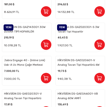
Port Switch Siyah Ip Villa
181,00 $
296,52 $
Interkom Set
Keypad-Tuş Takımı Ürünler
8.626,91 TL
14.132,88 TL
Hırsız Alarm Aksesuarlar
HİKVİSİON DS-QAZ1430G1 30W
Hikvision DS-QAZ0203G1-S 3W
YENİ
YENİ
DUVAR TİPİ HOPARLÖR
Tavan Tipi Hoparlör
210,19 $
40,43 $
10.018,28 TL
1.927,00 TL
Jabra Engage 40 - (Inline Link)
HİKVSİON DS-QAE0206G1-V
Usb-A Uc Mono Çağrı Merkezi
Analog Tavan Tipi Hoparlörü 6W
Kulaklığı
7.000,00 TL
19,73 $
7.000,00 TL
940,38 TL
HİKVSİON DS-QAE0203G1-V
HİKVİSİON DS-QAE0A60G1-VB
Analog Tavan Tipi Hoparlörü
Analog 60W AMFİ
3W
17,81 $
135,69 $