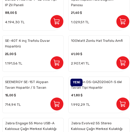
IP Zil Paneli
Panosu
88,00 $
21,60 $
4.194,30 TL
1.029,51 TL
SE-40T 4 inç Trafolu Duvar
100Watt Zonlu Hat Trafolu Amfi
Hoparlörü
25,00 $
61,00 $
1.191,56 TL
2.907,41 TL
SEENERGY SE-15T Alçıpan
Hikvision DS-QAZ0206G1-S 6W
YENİ
Tavan Hoparlör / 5 Tavan
Tavan Tipi Hoparlör
Hoparlörü 3w / 5 inç Tavan
15,00 $
41,80 $
Hoparlör
714,94 TL
1.992,29 TL
Jabra Engage 55 Mono USB-A
Jabra Evolve2 55 Stereo
Kablosuz Çağrı Merkezi Kulaklığı
Kablosuz Çağrı Merkezi Kulaklığı