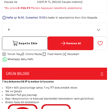
Havale ile:
3.837,31 TL (%3,00 havale indirimi)
*Bu ürünü
3.955,99 TL
'den başlayan taksitlerle alabilirsiniz.
Keypad-Tuş Takımı Ürünler
Hafta içi 16:00, Cumartesi 13:00
’a kadar ki siparişleriniz Aynı Gün Kargoda
Hırsız Alarm Aksesuarlar
Sepete Ekle
Hemen Al
Yorum Yaz
Ürünü Paylaş
Fiyat Alarmı
Karşılaştır
Whatsapp Satış Hattı
ÜRÜN BİLGİSİ
7 inç dokunmatik IP iç mekan istasyonu
1024 × 600 çözünürlüğe sahip 7 inç TFT dokunmatik ekran
Tak ve Çalıştır
Standart PoE güç kaynağı
Kapı istasyonunun ve kamusal alanlardaki kameraların canlı görüntüsü
Birden fazla dili destekleyin