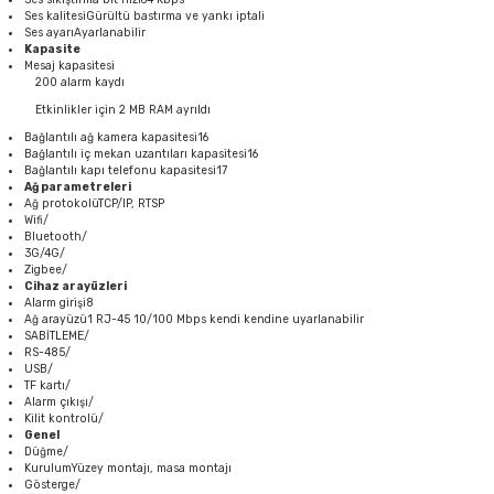
Ses kalitesiGürültü bastırma ve yankı iptali
Ses ayarıAyarlanabilir
Kapasite
Mesaj kapasitesi
200 alarm kaydı
Etkinlikler için 2 MB RAM ayrıldı
Bağlantılı ağ kamera kapasitesi16
Bağlantılı iç mekan uzantıları kapasitesi16
Bağlantılı kapı telefonu kapasitesi17
Ağ parametreleri
Ağ protokolüTCP/IP, RTSP
Wifi/
Bluetooth/
3G/4G/
Zigbee/
Cihaz arayüzleri
Alarm girişi8
Ağ arayüzü1 RJ-45 10/100 Mbps kendi kendine uyarlanabilir
SABİTLEME/
RS-485/
USB/
TF kartı/
Alarm çıkışı/
Kilit kontrolü/
Genel
Düğme/
KurulumYüzey montajı, masa montajı
Gösterge/