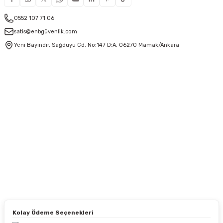
0552 107 71 06
satis@enbgüvenlik.com
Yeni Bayındır, Sağduyu Cd. No:147 D:A, 06270 Mamak/Ankara
Kolay Ödeme Seçenekleri