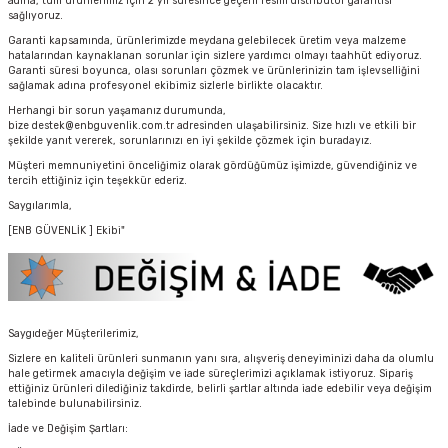
adına, tüm ürünlerimiz için 2 yıl süresince geçerli resmi distribütör garantisi
sağlıyoruz.
Garanti kapsamında, ürünlerimizde meydana gelebilecek üretim veya malzeme
hatalarından kaynaklanan sorunlar için sizlere yardımcı olmayı taahhüt ediyoruz.
Garanti süresi boyunca, olası sorunları çözmek ve ürünlerinizin tam işlevselliğini
sağlamak adına profesyonel ekibimiz sizlerle birlikte olacaktır.
Herhangi bir sorun yaşamanız durumunda,
bize destek@enbguvenlik.com.tr adresinden ulaşabilirsiniz. Size hızlı ve etkili bir
şekilde yanıt vererek, sorunlarınızı en iyi şekilde çözmek için buradayız.
Müşteri memnuniyetini önceliğimiz olarak gördüğümüz işimizde, güvendiğiniz ve
tercih ettiğiniz için teşekkür ederiz.
Saygılarımla,
[ENB GÜVENLİK ] Ekibi"
Saygıdeğer Müşterilerimiz,
Sizlere en kaliteli ürünleri sunmanın yanı sıra, alışveriş deneyiminizi daha da olumlu
hale getirmek amacıyla değişim ve iade süreçlerimizi açıklamak istiyoruz. Sipariş
ettiğiniz ürünleri dilediğiniz takdirde, belirli şartlar altında iade edebilir veya değişim
talebinde bulunabilirsiniz.
İade ve Değişim Şartları: