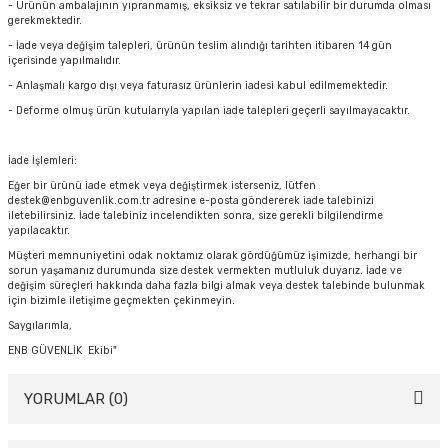
- Ürünün ambalajının yıpranmamış, eksiksiz ve tekrar satılabilir bir durumda olması
gerekmektedir.
- İade veya değişim talepleri, ürünün teslim alındığı tarihten itibaren 14 gün
içerisinde yapılmalıdır.
- Anlaşmalı kargo dışı veya faturasız ürünlerin iadesi kabul edilmemektedir.
- Deforme olmuş ürün kutularıyla yapılan iade talepleri geçerli sayılmayacaktır.
İade İşlemleri:
Eğer bir ürünü iade etmek veya değiştirmek isterseniz, lütfen
destek@enbguvenlik.com.tr adresine e-posta göndererek iade talebinizi
iletebilirsiniz. İade talebiniz incelendikten sonra, size gerekli bilgilendirme
yapılacaktır.
Müşteri memnuniyetini odak noktamız olarak gördüğümüz işimizde, herhangi bir
sorun yaşamanız durumunda size destek vermekten mutluluk duyarız. İade ve
değişim süreçleri hakkında daha fazla bilgi almak veya destek talebinde bulunmak
için bizimle iletişime geçmekten çekinmeyin.
Saygılarımla,
ENB GÜVENLİK Ekibi"
YORUMLAR (0)