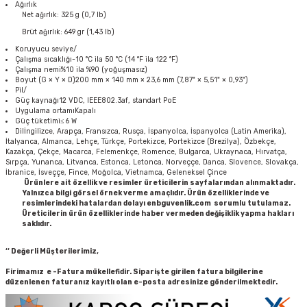
Ağırlık
Net ağırlık: 325 g (0,7 lb)
Brüt ağırlık: 649 gr (1,43 lb)
Koruyucu seviye/
Çalışma sıcaklığı-10 °C ila 50 °C (14 °F ila 122 °F)
Çalışma nemi%10 ila %90 (yoğuşmasız)
Boyut (G × Y × D)200 mm × 140 mm × 23,6 mm (7,87" × 5,51" × 0,93")
Pil/
Güç kaynağı12 VDC, IEEE802.3af, standart PoE
Uygulama ortamıKapalı
Güç tüketimi≤ 6 W
Dilİngilizce, Arapça, Fransızca, Rusça, İspanyolca, İspanyolca (Latin Amerika),
İtalyanca, Almanca, Lehçe, Türkçe, Portekizce, Portekizce (Brezilya), Özbekçe,
Kazakça, Çekçe, Macarca, Felemenkçe, Romence, Bulgarca, Ukraynaca, Hırvatça,
Sırpça, Yunanca, Litvanca, Estonca, Letonca, Norveççe, Danca, Slovence, Slovakça,
İbranice, İsveççe, Fince, Moğolca, Vietnamca, Geleneksel Çince
Ürünlere ait özellik ve resimler üreticilerin sayfalarından alınmaktadır.
Yalnızca bilgi görsel örnek verme amaçlıdır. Ürün özelliklerinde ve
resimlerindeki hatalardan dolayı enbguvenlik.com sorumlu tutulamaz.
Üreticilerin ürün özelliklerinde haber vermeden değişiklik yapma hakları
saklıdır.
‘‘ Değerli Müşterilerimiz,
Firimamız e -Fatura mükellefidir. Siparişte girilen fatura bilgilerine
düzenlenen faturanız kayıtlı olan e-posta adresinize gönderilmektedir.