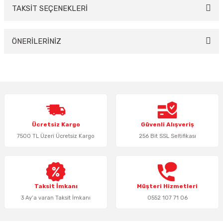
TAKSİT SEÇENEKLERİ
Bu ürüne ilk yorumu siz yapın!
Yorum Yaz
ÖNERİLERİNİZ
Bu ürünün fiyat bilgisi, resim, ürün açıklamalarında ve diğer konularda
yetersiz gördüğünüz noktaları öneri formunu kullanarak tarafımıza
iletebilirsiniz.
Görüş ve önerileriniz için teşekkür ederiz.
Ürün resmi kalitesiz, bozuk veya görüntülenemiyor.
Ücretsiz Kargo
Güvenli Alışveriş
Ürün açıklamasında eksik bilgiler bulunuyor.
7500 TL Üzeri Ücretsiz Kargo
256 Bit SSL Seltifikası
Ürün bilgilerinde hatalar bulunuyor.
Ürün fiyatı diğer sitelerden daha pahalı.
Bu ürüne benzer farklı alternatifler olmalı.
Taksit İmkanı
Müşteri Hizmetleri
3 Ay’a varan Taksit İmkanı
0552 107 71 06