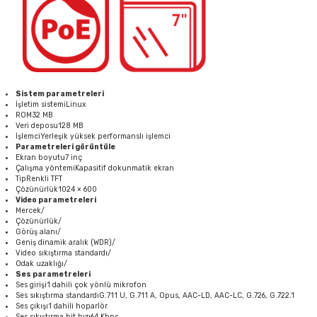
Sistem parametreleri
İşletim sistemiLinux
ROM32 MB
Veri deposu128 MB
İşlemciYerleşik yüksek performanslı işlemci
Parametreleri görüntüle
Ekran boyutu7 inç
Çalışma yöntemiKapasitif dokunmatik ekran
TipRenkli TFT
Çözünürlük1024 × 600
Video parametreleri
Mercek/
Çözünürlük/
Görüş alanı/
Geniş dinamik aralık (WDR)/
Video sıkıştırma standardı/
Odak uzaklığı/
Ses parametreleri
Ses girişi1 dahili çok yönlü mikrofon
Ses sıkıştırma standardıG.711 U, G.711 A, Opus, AAC-LD, AAC-LC, G.726, G.722.1
Ses çıkışı1 dahili hoparlör
Ses sıkıştırma bit hızı64 Kbps