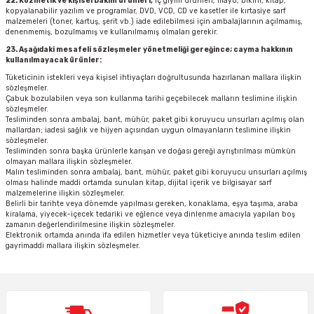
22. Kozmetik ve kişisel bakım ürünleri,
iç giyim ürünleri, mayo, bikini, kitap,
kopyalanabilir yazılım ve programlar, DVD, VCD, CD ve kasetler ile kırtasiye sarf
malzemeleri (toner, kartuş, şerit vb.) iade edilebilmesi için ambalajlarının açılmamış,
denenmemiş, bozulmamış ve kullanılmamış olmaları gerekir.
23. Aşağıdaki mesafeli sözleşmeler yönetmeliği gereğince; cayma hakkının
kullanılmayacak ürünler:
Tüketicinin istekleri veya kişisel ihtiyaçları doğrultusunda hazırlanan mallara ilişkin
sözleşmeler.
Çabuk bozulabilen veya son kullanma tarihi geçebilecek malların teslimine ilişkin
sözleşmeler.
Tesliminden sonra ambalaj, bant, mühür, paket gibi koruyucu unsurları açılmış olan
mallardan; iadesi sağlık ve hijyen açısından uygun olmayanların teslimine ilişkin
sözleşmeler.
Tesliminden sonra başka ürünlerle karışan ve doğası gereği ayrıştırılması mümkün
olmayan mallara ilişkin sözleşmeler.
Malın tesliminden sonra ambalaj, bant, mühür, paket gibi koruyucu unsurları açılmış
olması halinde maddi ortamda sunulan kitap, dijital içerik ve bilgisayar sarf
malzemelerine ilişkin sözleşmeler.
Belirli bir tarihte veya dönemde yapılması gereken, konaklama, eşya taşıma, araba
kiralama, yiyecek-içecek tedariki ve eğlence veya dinlenme amacıyla yapılan boş
zamanın değerlendirilmesine ilişkin sözleşmeler.
Elektronik ortamda anında ifa edilen hizmetler veya tüketiciye anında teslim edilen
gayrimaddi mallara ilişkin sözleşmeler.