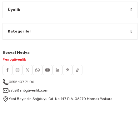
Üyelik
Kategoriler
Sosyal Medya
#enbgüvenlik
0552 107 71 06
satis@enbgüvenlik.com
Yeni Bayındır, Sağduyu Cd. No:147 D:A, 06270 Mamak/Ankara