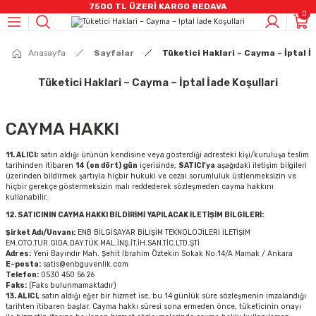
7500 TL ÜZERİ KARGO BEDAVA
0
Geri Dön
Geri Dön
Geri Dön
Geri Dön
Geri Dön
Geri Dön
Geri Dön
Geri Dön
Geri Dön
Anasayfa
Sayfalar
Tüketici Haklari – Cayma – İptal İ
CCTV)
mleri
stemleri
rüntü Ve Ses Sistemleri
eri
 Bilişenleri
eleri
AHD CCTV ÜRÜNLER
IP Kamera Ürünleri
Kayıt Cihazları
Alarm Sistemleri
Yangın Sistemleri
Switch Grubu
Kablo & Aksesuarlar
HARDDİSKLER
Video İnterkom Ürünler
Ses Sitemleri
Kabinetler
Tüketici Haklari – Cayma – İptal İade Koşullari
ÜNLER
eri
r
R
m Ürünler
loları
Bullet Kameralar
Bullet Kameralar
DVR Kayıt Cihazları
Alarm Setleri
Adresli Yangın Alarmı
Poe Switch
Penseler
7/24 HHD
İnterkom Ekran Ürünler
Hikvision Analog Ses Sistemleri
Duvar Tipi Kabinet
CAYMA HAKKI
nleri
leri
ik Kabloları
ğutucu
Dome Kameralar
Dome Kameralar
NVR Kayıt Cihazları
Pır Dedektörler
Konvansiyonel Yangın Alarmı
Data Switch
Data Kablosu
SSD SATA
Zil Panelleri / Apartman
Hikvision I IP Ses Sistemleri
11. ALICI;
satın aldığı ürünün kendisine veya gösterdiği adresteki kişi/kuruluşa teslim
tarihinden itibaren
14 (on dört) gün
içerisinde,
SATICI’ya
aşağıdaki iletişim bilgileri
uarlar
A,DP Kablolar
ri
DVR Kayıt Cihazları
Küp Kameralar
Hırsız Alarm Sirenleri
Duman Ve Isı Dedektörleri
Taşınabilir HDD
Zil Panelleri / Villa
Hikvision I Amfiler
üzerinden bildirmek şartıyla hiçbir hukuki ve cezai sorumluluk üstlenmeksizin ve
hiçbir gerekçe göstermeksizin malı reddederek sözleşmeden cayma hakkını
kullanabilir.
SETLER
r
Speed Dome Kameralar
Manyetik Kontak
Hafıza Kartları
Dış Mekan Ürünler
Jabra Kulaklık
12. SATICININ CAYMA HAKKI BİLDİRİMİ YAPILACAK İLETİŞİM BİLGİLERİ:
Şirket Adı/Unvanı:
ENB BİLGİSAYAR BİLİŞİM TEKNOLOJİLERİ İLETİŞİM
TLER
R
i
Termal Ip Ürünler
Kumanda
EM.OTO.TUR.GIDA.DAY.TÜK.MAL.İNŞ.İT.İH.SAN.TİC.LTD.ŞTİ
Adres:
Yeni Bayındır Mah. Şehit İbrahim Öztekin Sokak No:14/A Mamak / Ankara
E-posta:
satis@enbguvenlik.com
Telefon:
0530 450 56 26
nler
azları
i
NVR Kayıt Cihazları
Panik Buton
Faks:
(Faks bulunmamaktadır)
13. ALICI,
satın aldığı eğer bir hizmet ise, bu 14 günlük süre sözleşmenin imzalandığı
tarihten itibaren başlar. Cayma hakkı süresi sona ermeden önce, tüketicinin onayı
(UPS)
Akıllı Prizler