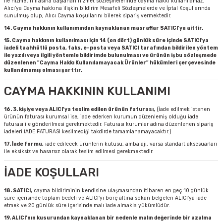
ile hizmetin ifasına başlanan hizmet sözleşmelerinde cayma hakkı kullanılamaz.
Alıcı’ya Cayma hakkına ilişkin bildirim Mesafeli Sözleşmelerde ve İptal Koşullarında
sunulmuş olup, Alıcı Cayma koşullarını bilerek sipariş vermektedir.
Keypad-Tuş Takımı Ürünler
14. Cayma hakkının kullanımından kaynaklanan masraflar SATICI’ya aittir.
15. Cayma hakkının kullanılması için 14 (on dört) günlük süre içinde SATICI'ya
iadeli taahhütlü posta, faks, e-posta veya SATICI tarafından bildirilen yöntem
Hırsız Alarm Aksesuarlar
ile yazılı veya ilgili yöntemle bildirimde bulunulması ve ürünün işbu sözleşmede
düzenlenen "Cayma Hakkı Kullanılamayacak Ürünler" hükümleri çerçevesinde
kullanılmamış olması şarttır.
CAYMA HAKKININ KULLANIMI
16. 3. kişiye veya ALICI’ya teslim edilen ürünün faturası,
(İade edilmek istenen
ürünün faturası kurumsal ise, iade ederken kurumun düzenlemiş olduğu iade
faturası ile gönderilmesi gerekmektedir. Faturası kurumlar adına düzenlenen sipariş
iadeleri İADE FATURASI kesilmediği takdirde tamamlanamayacaktır.)
17. İade formu,
iade edilecek ürünlerin kutusu, ambalajı, varsa standart aksesuarları
ile eksiksiz ve hasarsız olarak teslim edilmesi gerekmektedir.
İADE KOŞULLARI
18. SATICI,
cayma bildiriminin kendisine ulaşmasından itibaren en geç 10 günlük
süre içerisinde toplam bedeli ve ALICI’yı borç altına sokan belgeleri ALICI’ya iade
etmek ve 20 günlük süre içerisinde malı iade almakla yükümlüdür.
19. ALICI’nın kusurundan kaynaklanan bir nedenle malın değerinde bir azalma