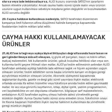
olursa veya iade imkânsızlaşırsa,
ALICI kusuru oranında SATICI’nın zararlarını
tazmin etmekle yükümlüdür. Ancak cayma hakkı süresi içinde malın veya ürünün
usulüne uygun kullanılması sebebiyle meydana gelen değişiklik ve bozulmalardan
ALICI sorumlu değildir.
20. Cayma hakkının kullanılması nedeniyle,
SATICI tarafından düzenlenen
kampanya limit tutarının altına düşülmesi halinde kampanya kapsamında
faydalanılan indirim miktarı iptal edilir.
CAYMA HAKKI KULLANILAMAYACAK
ÜRÜNLER
21. ALICI’nın isteği veya açıkça kişisel ihtiyaçları doğrultusunda hazırlanan ve
geri gönderilmeye müsait olmayan,
iç giyim alt parçaları, mayo ve bikini altları,
makyaj malzemeleri, tek kullanımlık ürünler, çabuk bozulma tehlikesi olan veya son
kullanma tarihi geçme ihtimali olan mallar, ALICI’ya teslim edilmesinin ardından ALICI
tarafından ambalajı açıldığı takdirde iade edilmesi sağlık ve hijyen açısından uygun
olmayan ürünler, teslim edildikten sonra başka ürünlerle karışan ve doğası gereği
ayrıştırılması mümkün olmayan ürünler, Abonelik sözleşmesi kapsamında
sağlananlar dışında, gazete ve dergi gibi süreli yayınlara ilişkin mallar, elektronik
ortamda anında ifa edilen hizmetler veya tüketiciye anında teslim edilen gayrimaddi
mallar, ile ses veya görüntü kayıtlarının, kitap, dijital içerik, yazılım programlarının,
veri kaydedebilme ve veri depolama cihazlarının, bilgisayar sarf malzemelerinin,
ambalajının ALICI tarafından açılmış olması halinde iadesi yönetmelik gereği
mümkün değildir. Ayrıca Cayma hakkı süresi sona ermeden önce, tüketicinin onayı
ile ifasına başlanan hizmetlere ilişkin cayma hakkının kullanılması da yönetmelik
gereği mümkün değildir.