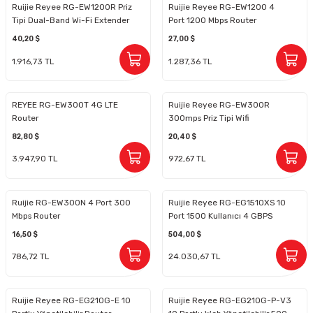
Ruijie Reyee RG-EW1200R Priz
Ruijie Reyee RG-EW1200 4
Tipi Dual-Band Wi-Fi Extender
Port 1200 Mbps Router
40,20 $
27,00 $
1.916,73 TL
1.287,36 TL
REYEE RG-EW300T 4G LTE
Ruijie Reyee RG-EW300R
Router
300mps Priz Tipi Wifi
Güçlendirici
82,80 $
20,40 $
3.947,90 TL
972,67 TL
Ruijie RG-EW300N 4 Port 300
Ruijie Reyee RG-EG1510XS 10
Mbps Router
Port 1500 Kullanıcı 4 GBPS
Kurumsal Router
16,50 $
504,00 $
786,72 TL
24.030,67 TL
Ruijie Reyee RG-EG210G-E 10
Ruijie Reyee RG-EG210G-P-V3