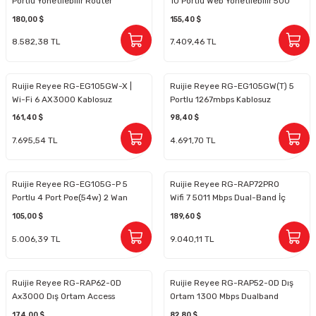
Portlu Yönetilebilir Router
10 Portlu Web Yönetilebilir 500
Mbps 8 PoE Port Gateway
180,00 $
155,40 $
Router
8.582,38 TL
7.409,46 TL
Ruijie Reyee RG-EG105GW-X |
Ruijie Reyee RG-EG105GW(T) 5
Wi-Fi 6 AX3000 Kablosuz
Portlu 1267mbps Kablosuz
Router
Router
161,40 $
98,40 $
7.695,54 TL
4.691,70 TL
Ruijie Reyee RG-EG105G-P 5
Ruijie Reyee RG-RAP72PRO
Portlu 4 Port Poe(54w) 2 Wan
Wifi 7 5011 Mbps Dual-Band İç
Web Yönetilebilir Router
Ortam Access Point
105,00 $
189,60 $
5.006,39 TL
9.040,11 TL
Ruijie Reyee RG-RAP62-OD
Ruijie Reyee RG-RAP52-OD Dış
Ax3000 Dış Ortam Access
Ortam 1300 Mbps Dualband
Point
Wifi Access Point
174,00 $
82,80 $