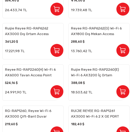
554,40 $
414,00 $
26.433,74 TL
19.739,48 TL
Ruijie Reyee RG-RAP6262
Reyee RG-RAP6262(G) Wi-Fi 6
AX3000 Dış Ortam Access
AX1800 Dış Mekan Access
Point
Point
361,20 $
288,60 $
17.221,98 TL
13.760,42 TL
Reyee RG-RAP2260(H) Wi-Fi 6
Ruijie Reyee RG-RAP2260(E)
AX6000 Tavan Access Point
Wi-Fi 6 AX3200 İç Ortam
Access Point
524,16 $
388,08 $
24.991,90 TL
18.503,62 TL
RG-RAP1260, Reyee Wi-Fi 6
RUIJIE REYEE RG-RAP1261
AX3000 Çift-Bant Duvar
AX3000 Wi-Fi 6 2 X GE PORT
Plakası Erişim Noktası
2.4 GHZ & 5 GHZ POE
219,60 $
182,40 $
ADAPTORSUZ INDOOR/WALL