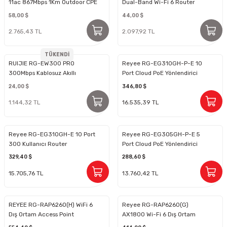
11ac 867Mbps 1Km Outdoor CPE
Dual-Band Wi-Fi 6 Router
(2\'li Kit)
58,00 $
44,00 $
2.765,43 TL
2.097,92 TL
TÜKENDİ
RUIJIE RG-EW300 PRO
Reyee RG-EG310GH-P-E 10
300Mbps Kablosuz Akıllı
Port Cloud PoE Yönlendirici
Yönlendirici
24,00 $
346,80 $
1.144,32 TL
16.535,39 TL
Reyee RG-EG310GH-E 10 Port
Reyee RG-EG305GH-P-E 5
300 Kullanıcı Router
Port Cloud PoE Yönlendirici
329,40 $
288,60 $
15.705,76 TL
13.760,42 TL
REYEE RG-RAP6260(H) WiFi 6
Reyee RG-RAP6260(G)
Dış Ortam Access Point
AX1800 Wi-Fi 6 Dış Ortam
Access Point