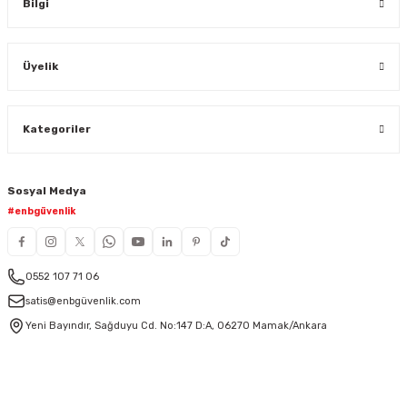
Bilgi
Üyelik
Kategoriler
Sosyal Medya
#enbgüvenlik
0552 107 71 06
satis@enbgüvenlik.com
Yeni Bayındır, Sağduyu Cd. No:147 D:A, 06270 Mamak/Ankara