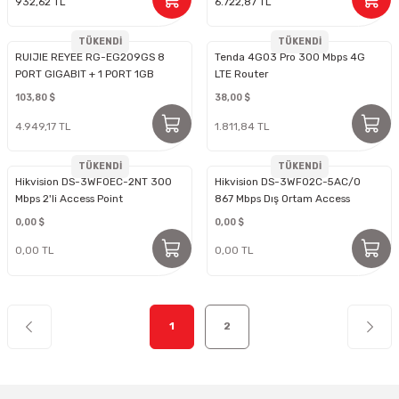
932,62 TL
6.722,87 TL
TÜKENDİ
TÜKENDİ
RUIJIE REYEE RG-EG209GS 8
Tenda 4G03 Pro 300 Mbps 4G
PORT GIGABIT + 1 PORT 1GB
LTE Router
SFP UPLINK 600MBPS CLOUD
103,80 $
38,00 $
YÖNETİLEBİLİR ROUTER
4.949,17 TL
1.811,84 TL
TÜKENDİ
TÜKENDİ
Hikvision DS-3WF0EC-2NT 300
Hikvision DS-3WF02C-5AC/O
Mbps 2'li Access Point
867 Mbps Dış Ortam Access
Point
0,00 $
0,00 $
0,00 TL
0,00 TL
1
2