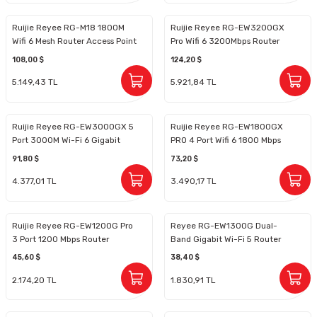
Ruijie Reyee RG-M18 1800M
Ruijie Reyee RG-EW3200GX
Wifi 6 Mesh Router Access Point
Pro Wifi 6 3200Mbps Router
108,00 $
124,20 $
5.149,43 TL
5.921,84 TL
Ruijie Reyee RG-EW3000GX 5
Ruijie Reyee RG-EW1800GX
Port 3000M Wi-Fi 6 Gigabit
PRO 4 Port Wifi 6 1800 Mbps
Router
Gigabit Router
91,80 $
73,20 $
4.377,01 TL
3.490,17 TL
Ruijie Reyee RG-EW1200G Pro
Reyee RG-EW1300G Dual-
3 Port 1200 Mbps Router
Band Gigabit Wi-Fi 5 Router
45,60 $
38,40 $
2.174,20 TL
1.830,91 TL