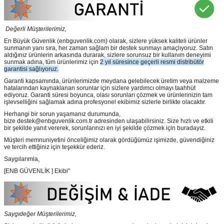
Değerli Müşterilerimiz,
En Büyük Güvenlik
(enbguvenlik.com)
olarak, sizlere yüksek kaliteli ürünler
sunmanın yanı sıra, her zaman sağlam bir destek sunmayı amaçlıyoruz. Satın
aldığınız ürünlerin arkasında durarak, sizlere sorunsuz bir kullanım deneyimi
sunmak adına, tüm ürünlerimiz için
2 yıl süresince geçerli resmi distribütör
garantisi sağlıyoruz.
Garanti kapsamında, ürünlerimizde meydana gelebilecek üretim veya malzeme
hatalarından kaynaklanan sorunlar için sizlere yardımcı olmayı taahhüt
ediyoruz. Garanti süresi boyunca, olası sorunları çözmek ve ürünlerinizin tam
işlevselliğini sağlamak adına profesyonel ekibimiz sizlerle birlikte olacaktır.
Herhangi bir sorun yaşamanız durumunda,
bize destek@enbguvenlik.com.tr adresinden ulaşabilirsiniz. Size hızlı ve etkili
bir şekilde yanıt vererek, sorunlarınızı en iyi şekilde çözmek için buradayız.
Müşteri memnuniyetini önceliğimiz olarak gördüğümüz işimizde, güvendiğiniz
ve tercih ettiğiniz için teşekkür ederiz.
Saygılarımla,
[ENB GÜVENLİK ] Ekibi"
Saygıdeğer Müşterilerimiz,