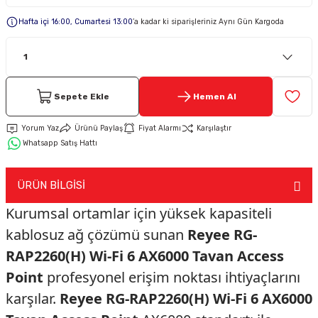
Hafta içi 16:00, Cumartesi 13:00
’a kadar ki siparişleriniz Aynı Gün Kargoda
Keypad-Tuş Takımı Ürünler
Hırsız Alarm Aksesuarlar
Sepete Ekle
Hemen Al
Yorum Yaz
Ürünü Paylaş
Fiyat Alarmı
Karşılaştır
Whatsapp Satış Hattı
ÜRÜN BİLGİSİ
Kurumsal ortamlar için yüksek kapasiteli
kablosuz ağ çözümü sunan
Reyee RG-
RAP2260(H) Wi-Fi 6 AX6000 Tavan Access
Point
profesyonel erişim noktası ihtiyaçlarını
karşılar.
Reyee RG-RAP2260(H) Wi-Fi 6 AX6000