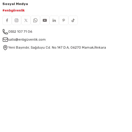
Sosyal Medya
#enbgüvenlik
0552 107 71 06
satis@enbgüvenlik.com
Yeni Bayındır, Sağduyu Cd. No:147 D:A, 06270 Mamak/Ankara