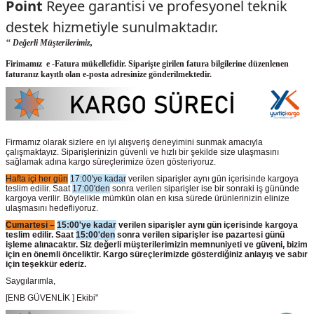
Point
Reyee garantisi ve profesyonel teknik
destek hizmetiyle sunulmaktadır.
‘‘ Değerli Müşterilerimiz,
Firimamız e -Fatura mükellefidir. Siparişte girilen fatura bilgilerine düzenlenen
faturanız kayıtlı olan e-posta adresinize gönderilmektedir.
Firmamız olarak sizlere en iyi alışveriş deneyimini sunmak amacıyla
çalışmaktayız. Siparişlerinizin güvenli ve hızlı bir şekilde size ulaşmasını
sağlamak adına kargo süreçlerimize özen gösteriyoruz.
Hafta içi her gün
17:00'ye kadar
verilen siparişler aynı gün içerisinde kargoya
teslim edilir. Saat
17:00'den
sonra verilen siparişler ise bir sonraki iş gününde
kargoya verilir. Böylelikle mümkün olan en kısa sürede ürünlerinizin elinize
ulaşmasını hedefliyoruz.
Cumartesi –
15:00'ye kadar
verilen siparişler aynı gün içerisinde kargoya
teslim edilir. Saat
15:00'den
sonra verilen siparişler ise pazartesi günü
işleme alınacaktır. Siz değerli müşterilerimizin memnuniyeti ve güveni, bizim
için en önemli önceliktir. Kargo süreçlerimizde gösterdiğiniz anlayış ve sabır
için teşekkür ederiz.
Saygılarımla,
[ENB GÜVENLİK ] Ekibi"