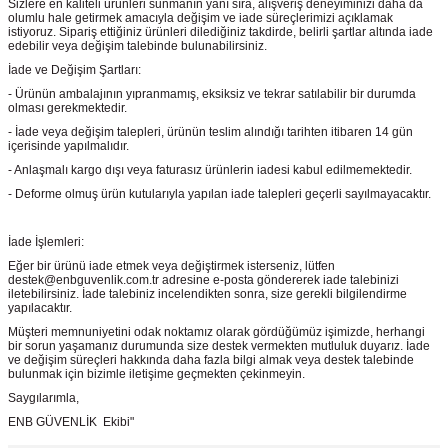
Sizlere en kaliteli ürünleri sunmanın yanı sıra, alışveriş deneyiminizi daha da
olumlu hale getirmek amacıyla değişim ve iade süreçlerimizi açıklamak
istiyoruz. Sipariş ettiğiniz ürünleri dilediğiniz takdirde, belirli şartlar altında iade
edebilir veya değişim talebinde bulunabilirsiniz.
İade ve Değişim Şartları:
- Ürünün ambalajının yıpranmamış, eksiksiz ve tekrar satılabilir bir durumda
olması gerekmektedir.
- İade veya değişim talepleri, ürünün teslim alındığı tarihten itibaren 14 gün
içerisinde yapılmalıdır.
- Anlaşmalı kargo dışı veya faturasız ürünlerin iadesi kabul edilmemektedir.
- Deforme olmuş ürün kutularıyla yapılan iade talepleri geçerli sayılmayacaktır.
İade İşlemleri:
Eğer bir ürünü iade etmek veya değiştirmek isterseniz, lütfen
destek@enbguvenlik.com.tr adresine e-posta göndererek iade talebinizi
iletebilirsiniz. İade talebiniz incelendikten sonra, size gerekli bilgilendirme
yapılacaktır.
Müşteri memnuniyetini odak noktamız olarak gördüğümüz işimizde, herhangi
bir sorun yaşamanız durumunda size destek vermekten mutluluk duyarız. İade
ve değişim süreçleri hakkında daha fazla bilgi almak veya destek talebinde
bulunmak için bizimle iletişime geçmekten çekinmeyin.
Saygılarımla,
ENB GÜVENLİK Ekibi"