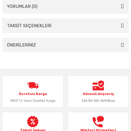
YORUMLAR (0)
TAKSİT SEÇENEKLERİ
Bu ürüne ilk yorumu siz yapın!
Yorum Yaz
ÖNERİLERİNİZ
Bu ürünün fiyat bilgisi, resim, ürün açıklamalarında ve diğer konularda
yetersiz gördüğünüz noktaları öneri formunu kullanarak tarafımıza
iletebilirsiniz.
Görüş ve önerileriniz için teşekkür ederiz.
Ürün resmi kalitesiz, bozuk veya görüntülenemiyor.
Ücretsiz Kargo
Güvenli Alışveriş
Ürün açıklamasında eksik bilgiler bulunuyor.
7500 TL Üzeri Ücretsiz Kargo
256 Bit SSL Seltifikası
Ürün bilgilerinde hatalar bulunuyor.
Ürün fiyatı diğer sitelerden daha pahalı.
Bu ürüne benzer farklı alternatifler olmalı.
Taksit İmkanı
Müşteri Hizmetleri