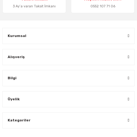
3 Ay’a varan Taksit İmkanı
0552 107 71 06
Gönder
Kurumsal
Alışveriş
Bilgi
Üyelik
Kategoriler