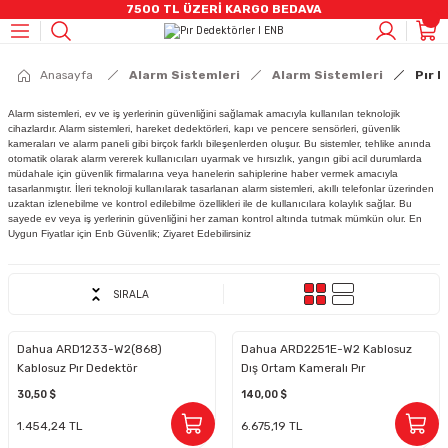
7500 TL ÜZERİ KARGO BEDAVA
Geri Dön
Geri Dön
Geri Dön
Geri Dön
Geri Dön
Geri Dön
Geri Dön
Geri Dön
Geri Dön
Anasayfa
Alarm Sistemleri
Alarm Sistemleri
Pır 
CCTV)
mleri
stemleri
rüntü Ve Ses Sistemleri
eri
 Bilişenleri
eleri
AHD CCTV ÜRÜNLER
IP Kamera Ürünleri
Kayıt Cihazları
Alarm Sistemleri
Yangın Sistemleri
Switch Grubu
Kablo & Aksesuarlar
HARDDİSKLER
Video İnterkom Ürünler
Ses Sitemleri
Kabinetler
Alarm sistemleri, ev ve iş yerlerinin güvenliğini sağlamak amacıyla kullanılan teknolojik
cihazlardır. Alarm sistemleri, hareket dedektörleri, kapı ve pencere sensörleri, güvenlik
ÜNLER
eri
r
R
m Ürünler
loları
Bullet Kameralar
Bullet Kameralar
DVR Kayıt Cihazları
Alarm Setleri
Adresli Yangın Alarmı
Poe Switch
Penseler
7/24 HHD
İnterkom Ekran Ürünler
Hikvision Analog Ses Sistemleri
Duvar Tipi Kabinet
kameraları ve alarm paneli gibi birçok farklı bileşenlerden oluşur. Bu sistemler, tehlike anında
otomatik olarak alarm vererek kullanıcıları uyarmak ve hırsızlık, yangın gibi acil durumlarda
müdahale için güvenlik firmalarına veya hanelerin sahiplerine haber vermek amacıyla
nleri
leri
ik Kabloları
ğutucu
Dome Kameralar
Dome Kameralar
NVR Kayıt Cihazları
Pır Dedektörler
Konvansiyonel Yangın Alarmı
Data Switch
Data Kablosu
SSD SATA
Zil Panelleri / Apartman
Hikvision I IP Ses Sistemleri
tasarlanmıştır. İleri teknoloji kullanılarak tasarlanan alarm sistemleri, akıllı telefonlar üzerinden
uzaktan izlenebilme ve kontrol edilebilme özellikleri ile de kullanıcılara kolaylık sağlar. Bu
sayede ev veya iş yerlerinin güvenliğini her zaman kontrol altında tutmak mümkün olur. En
Uygun Fiyatlar için Enb Güvenlik; Ziyaret Edebilirsiniz
uarlar
A,DP Kablolar
ri
DVR Kayıt Cihazları
Küp Kameralar
Hırsız Alarm Sirenleri
Duman Ve Isı Dedektörleri
Taşınabilir HDD
Zil Panelleri / Villa
Hikvision I Amfiler
SETLER
r
Speed Dome Kameralar
Manyetik Kontak
Hafıza Kartları
Dış Mekan Ürünler
Jabra Kulaklık
SIRALA
TLER
R
i
Termal Ip Ürünler
Kumanda
Dahua ARD1233-W2(868)
Dahua ARD2251E-W2 Kablosuz
Kablosuz Pır Dedektör
Dış Ortam Kameralı Pır
Dedektör
nler
azları
i
NVR Kayıt Cihazları
Panik Buton
30,50 $
140,00 $
1.454,24 TL
6.675,19 TL
(UPS)
Akıllı Prizler