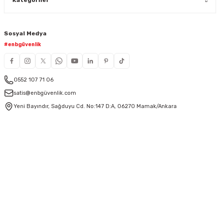
Sosyal Medya
#enbgüvenlik
0552 107 71 06
satis@enbgüvenlik.com
Yeni Bayındır, Sağduyu Cd. No:147 D:A, 06270 Mamak/Ankara