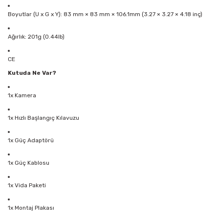
Boyutlar (U x G x Y): 83 mm × 83 mm × 106.1mm (3.27 × 3.27 × 4.18 inç)
Ağırlık: 201g (0.44lb)
CE
Kutuda Ne Var?
1x Kamera
1x Hızlı Başlangıç Kılavuzu
1x Güç Adaptörü
1x Güç Kablosu
1x Vida Paketi
1x Montaj Plakası