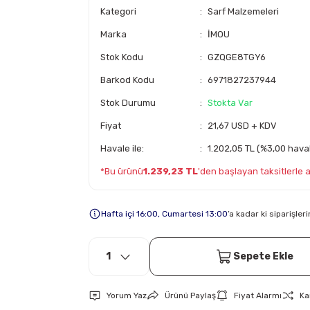
Kategori
Sarf Malzemeleri
Marka
İMOU
Stok Kodu
GZQGE8TGY6
Barkod Kodu
6971827237944
Stok Durumu
Stokta Var
Fiyat
21,67 USD + KDV
Havale ile:
1.202,05 TL (%3,00 haval
*Bu ürünü
1.239,23 TL
'den başlayan taksitlerle al
Hafta içi 16:00, Cumartesi 13:00
’a kadar ki siparişle
Sepete Ekle
Yorum Yaz
Ürünü Paylaş
Fiyat Alarmı
Ka