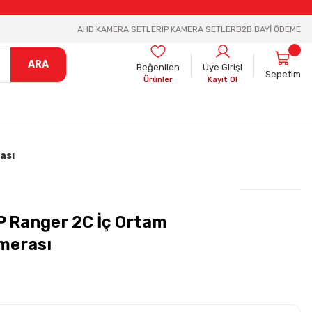
AHD KAMERA SETLER
IP KAMERA SETLER
B2B BAYİ ÖDEME
ARA
Beğenilen
Üye Girişi
Sepetim
Ürünler
Kayıt Ol
ası
 Ranger 2C İç Ortam
amerası