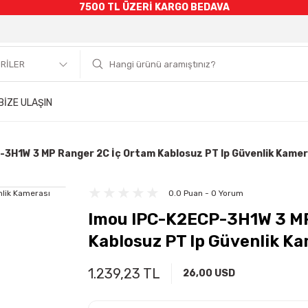
7500 TL ÜZERİ KARGO BEDAVA
BİZE ULAŞIN
3H1W 3 MP Ranger 2C İç Ortam Kablosuz PT Ip Güvenlik Kamer
0.0 Puan - 0 Yorum
Imou IPC-K2ECP-3H1W 3 MP
Kablosuz PT Ip Güvenlik K
1.239,23 TL
26,00 USD