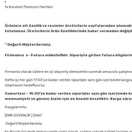
1x Kurulum Pozisyon Haritası
Ürünlere ait özellik ve resimler üreticilerin sayfalarından alınma
tutulamaz. Üreticilerin ürün özelliklerinde haber vermeden değişik
‘‘ Değerli Müşterilerimiz,
Firimamız e -Fatura mükellefidir. Siparişte girilen fatura bilgile
Firmamız olarak sizlere en iyi alışveriş deneyimini sunmak amacıyla çalışmak
Hafta içi her gün 17:00'ye kadar verilen siparişler aynı gün içerisinde kargoy
ulaşmasını hedefliyoruz.
Cumartesi – 15:00'ye kadar verilen siparişler aynı gün içerisinde k
memnuniyeti ve güveni, bizim için en önemli önceliktir. Kargo süre
Saygılarımla,
[ENB GÜVENLİK ] Ekibi"
Değerli Müşterilerimiz,
En Büyük Güvenlik (enbguvenlik.com) olarak, sizlere yüksek kaliteli ürünler