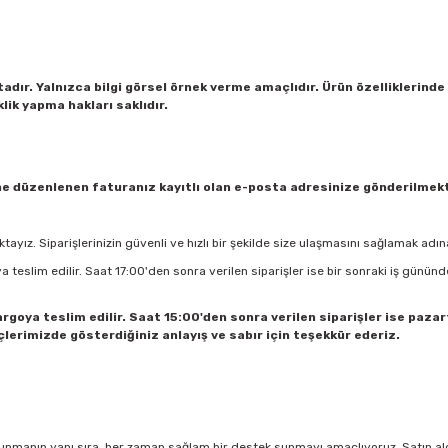
ktadır. Yalnızca bilgi görsel örnek verme amaçlıdır. Ürün özellikleri
lik yapma hakları saklıdır.
rine düzenlenen faturanız kayıtlı olan e-posta adresinize gönderilmek
tayız. Siparişlerinizin güvenli ve hızlı bir şekilde size ulaşmasını sağlamak ad
a teslim edilir. Saat 17:00'den sonra verilen siparişler ise bir sonraki iş gününd
argoya teslim edilir. Saat 15:00'den sonra verilen siparişler ise paza
çlerimizde gösterdiğiniz anlayış ve sabır için teşekkür ederiz.
 sunmanın yanı sıra, her zaman sağlam bir destek sunmayı amaçlıyoruz. Satın ald