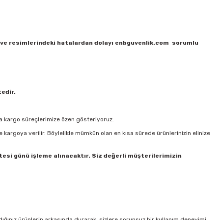
nde ve resimlerindeki hatalardan dolayı enbguvenlik.com sorumlu
tedir.
ına kargo süreçlerimize özen gösteriyoruz.
e kargoya verilir. Böylelikle mümkün olan en kısa sürede ürünlerinizin elinize
rtesi günü işleme alınacaktır. Siz değerli müşterilerimizin
ığınız ürünlerin arkasında durarak, sizlere sorunsuz bir kullanım deneyimi