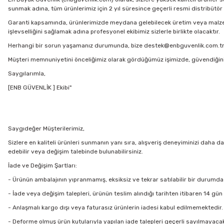
sunmak adına, tüm ürünlerimiz için 2 yıl süresince geçerli resmi distribütör 
Garanti kapsamında, ürünlerimizde meydana gelebilecek üretim veya malzeme
işlevselliğini sağlamak adına profesyonel ekibimiz sizlerle birlikte olacaktır.
Herhangi bir sorun yaşamanız durumunda, bize destek@enbguvenlik.com.tr adresi
Müşteri memnuniyetini önceliğimiz olarak gördüğümüz işimizde, güvendiğiniz 
Saygılarımla,
[ENB GÜVENLİK ] Ekibi"
Saygıdeğer Müşterilerimiz,
Sizlere en kaliteli ürünleri sunmanın yanı sıra, alışveriş deneyiminizi daha da
edebilir veya değişim talebinde bulunabilirsiniz.
İade ve Değişim Şartları:
- Ürünün ambalajının yıpranmamış, eksiksiz ve tekrar satılabilir bir durumd
- İade veya değişim talepleri, ürünün teslim alındığı tarihten itibaren 14 gün 
- Anlaşmalı kargo dışı veya faturasız ürünlerin iadesi kabul edilmemektedir.
- Deforme olmuş ürün kutularıyla yapılan iade talepleri geçerli sayılmayacak