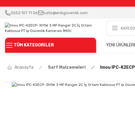
0552 107 71 06
satis@enbgüvenlik.com
TÜM KATEGORİLER
YENİ ÜRÜNLER
Anasayfa
Sarf Malzemeleri
Imou IPC-K2ECP-