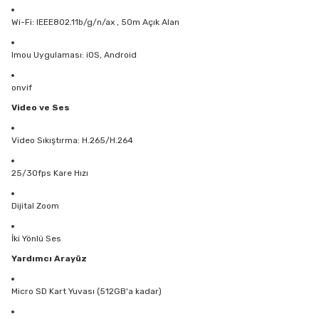
Wi-Fi: IEEE802.11b/g/n/ax , 50m Açık Alan
Imou Uygulaması: iOS, Android
onvif
Video ve Ses
Video Sıkıştırma: H.265/H.264
25/30fps Kare Hızı
Dijital Zoom
İki Yönlü Ses
Yardımcı Arayüz
Micro SD Kart Yuvası (512GB'a kadar)