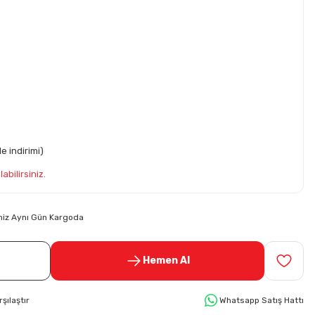
e indirimi)
abilirsiniz.
riniz Aynı Gün Kargoda
Hemen Al
rşılaştır
Whatsapp Satış Hattı