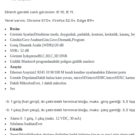
Eklenti gerekli canlı görünüm: IE 10, IE 11,
Yerel servis: Chrome 57.0+, Firefox 52.0+, Edge 89+
Resim
Görüntü AyarlarıDöndürme modu, doygunluk, parlaklık, kontrast, keskinlik, kazanç, beyaz
Gündüz/Gece AnahtarıGün,Gece,Otomatik,Program
Geniş Dinamik Aralık (WDR)120 dB
SNR≥ 52 dB
Görüntü İyileştirmeBLC,HLC,3D DNR
Gizlilik Maskesi4 programlanabilir poligon gizlilik maskesi
Arayüz
Ethernet Arayüzü1 RJ45 10 M/100 M kendi kendine uyarlanabilen Ethernet portu
Gemide DepolamaDahili hafıza kartı yuvası, microSD/microSDHC/microSDXC kartını d
Dahili MikrofonEvet, 1 dahili mikrofon
Ses
-S: 1 giriş (hat girişi), iki çekirdekli terminal bloğu, maks. giriş genliği: 3,3 
-S: 1 çıkış (hat çıkışı), iki çekirdekli terminal bloğu, maks. çıkış genliği: 3,3 
Alarm-S: 1 giriş, 1 çıkış (maks. 12 VDC, 30 mA)
Sıfırlama AnahtarıEvet
Etkinlik
Temel EtkinlikHareket algılama (belirtilen hedef türlerine (insan ve araç) göre alarm teti