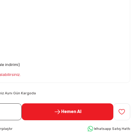
e indirimi)
labilirsiniz.
riniz Aynı Gün Kargoda
Hemen Al
rşılaştır
Whatsapp Satış Hattı