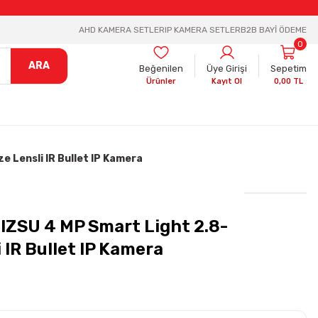
AHD KAMERA SETLER
IP KAMERA SETLER
B2B BAYİ ÖDEME
0
ARA
Beğenilen
Üye Girişi
Sepetim
Ürünler
Kayıt Ol
0,00 TL
 Lensli IR Bullet IP Kamera
IZSU 4 MP Smart Light 2.8-
 IR Bullet IP Kamera