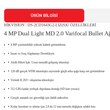
ÜRÜN BİLGİSİ
HİKVİSİON : DS-2CD1643G2-LIZ(S)U ÖZELLİKLERİ
4 MP Dual Light MD 2.0 Varifocal Bullet A
4 MP çözünürlükle yüksek kaliteli görüntüleme
İnsan ve Araç Algılamayı Destekleyin
Akıllı Hibrit Işık: Uzun menzilli gelişmiş teknoloji
120 dB gerçek WDR teknolojisi sayesinde güçlü arka ışığa karşı net görüntüleme
Verimli H.265+ sıkıştırma teknolojisi
512 GB'a kadar yerleşik depolama desteği (SD kart yuvası)
Gerçek zamanlı ses güvenliği için dahili mikrofon
Kolay kurulum ve izleme için 2,8 ila 12 mm motorlu değişken odaklı lens