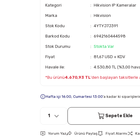
Kategori
Hikvision IP Kameralar
Marka
Hikvision
Stok Kodu
4YTYJ7J391
Barkod Kodu
6942160444598
Stok Durumu
Stokta Var
Fiyat
81,67 USD + KDV
Havale ile:
4.530,80 TL (%3,00 haval
*Bu ürünü
4.670,93 TL
'den başlayan taksitlerle a
Hafta içi 16:00, Cumartesi 13:00
’a kadar ki siparişle
Sepete Ekle
Yorum Yaz
Ürünü Paylaş
Fiyat Alarmı
Ka