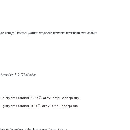
 dengesi, istemci yazılımı veya web tarayıcısı tarafından ayarlanabilir
estekler, 512 GB'a kadar
Vpp, giriş empedansı: 4,7 KΩ, arayüz tipi: denge dışı
Vpp, çıkış empedansı: 100 Ω, arayüz tipi: denge dışı
klemeyi destekler), video kurcalama alarmı, istisna