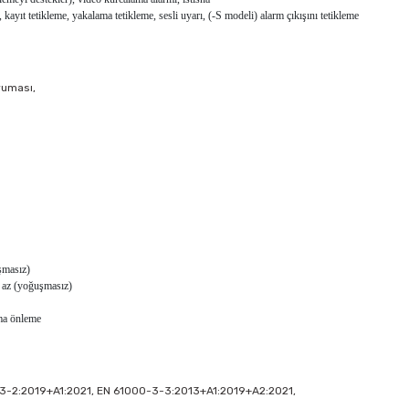
yıt tetikleme, yakalama tetikleme, sesli uyarı, (-S modeli) alarm çıkışını tetikleme
ruması,
şmasız)
 az (yoğuşmasız)
ama önleme
3-2:2019+A1:2021, EN 61000-3-3:2013+A1:2019+A2:2021,