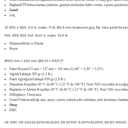
BağlantıFTP/hafıza kartına yükleme, gözetim merkezine haber verme, e-posta gönderme, ka
Genel
Güç
12 VDC ± %25, 0,9 A, maks. 11 W, Ø5,5 mm koaksiyel güç fişi, ters polarite ko
PoE: IEEE 802.3af, Sınıf 3, maks. 12,9 W
MalzemeMetal ve Plastik
Boyut
Ø105 mm × 252 mm (Ø4,13 × 9,92\")"
Paket Boyutu315 mm × 137 mm × 141 mm (12,40" × 5,39" × 5,55")
AğırlıkYaklaşık 585 gr (1,3 lb.)
Paket AğırlığıylaYaklaşık 910 gr (2,0 lb.)
Depolama Koşulları-30 °C ila 60 °C (-22 °F ila 140 °F). Nem %95 veya daha az (yoğu
Başlatma ve İşletme Koşulları-30 °C ila 60 °C (-22 °F ila 140 °F). Nem %95 veya daha
Dilİngilizce, Ukraynaca
Genel FonksiyonKalp atışı, ayna, e-posta yoluyla şifre sıfırlama, şifre koruması, bantl
Onay
EMC
CE-EMC: EN 55032:2015+A1:2020, EN 50130-4:2011+A1:2014, EN IEC 61000-