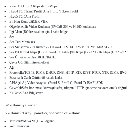
Video Bit Hızı32 Kbps ila 16 Mbps
H.264 TürüTemel Profil, Ana Profil, Yüksek Profil
H.265 TürüAna Profil
Bit Hızı KontrolüCBR,VBR
Ölçeklenebilir Video Kodlama (SVC)H.264 ve H.265 kodlaması
İlgi Alanı (ROI)Ana akım için 1 sabit bölge
Ses
Ses TürüMono ses
Ses SıkıştırmaG.711ulaw/G.711alaw/G.722.1/G.726/MP2L2/PCM/AAC-LC
Ses Bit Hızı64 Kbps (G.711ulaw/G.711alaw)/16 Kbps (G.722.1)/16 Kbps (G.726)/32
Ses Örnekleme Oranı8kHz/16kHz
Çevre Gürültü FiltrelemeEvet
Ağ
ProtokollerTCP/IP, ICMP, DHCP, DNS, HTTP, RTP, RTSP, RTCP, NTP, IGMP, IPv
Eşzamanlı Canlı Görüntü6 kanala kadar
APIAçık Ağ Video Arayüzü (Profil S, Profil G, Profil T),ISAPI,SDK
GüvenlikŞifre koruması, karmaşık şifre, filigran, HTTP için temel ve özet kimlik doğ
Kullanıcı/Ana Bilgisayar
32 kullanıcıya kadar
3 kullanıcı düzeyi: yönetici, operatör ve kullanıcı
MüşteriiVMS-4200,Hik-Bağlantı
Web Tarayıcısı