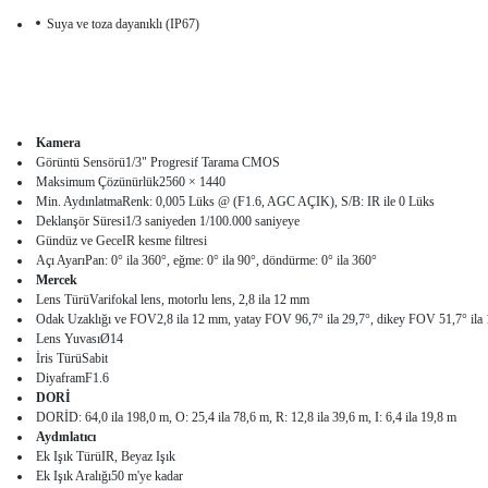
Suya ve toza dayanıklı (IP67)
Kamera
Görüntü Sensörü1/3" Progresif Tarama CMOS
Maksimum Çözünürlük2560 × 1440
Min. AydınlatmaRenk: 0,005 Lüks @ (F1.6, AGC AÇIK), S/B: IR ile 0 Lüks
Deklanşör Süresi1/3 saniyeden 1/100.000 saniyeye
Gündüz ve GeceIR kesme filtresi
Açı AyarıPan: 0° ila 360°, eğme: 0° ila 90°, döndürme: 0° ila 360°
Mercek
Lens TürüVarifokal lens, motorlu lens, 2,8 ila 12 mm
Odak Uzaklığı ve FOV2,8 ila 12 mm, yatay FOV 96,7° ila 29,7°, dikey FOV 51,7° ila 
Lens YuvasıØ14
İris TürüSabit
DiyaframF1.6
DORİ
DORİD: 64,0 ila 198,0 m, O: 25,4 ila 78,6 m, R: 12,8 ila 39,6 m, I: 6,4 ila 19,8 m
Aydınlatıcı
Ek Işık TürüIR, Beyaz Işık
Ek Işık Aralığı50 m'ye kadar