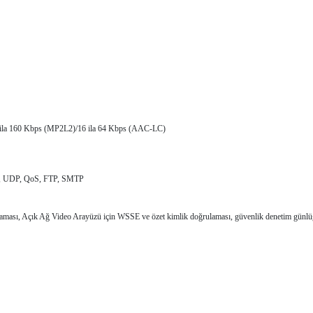
 ila 160 Kbps (MP2L2)/16 ila 64 Kbps (AAC-LC)
6, UDP, QoS, FTP, SMTP
rulaması, Açık Ağ Video Arayüzü için WSSE ve özet kimlik doğrulaması, güvenlik denetim günl