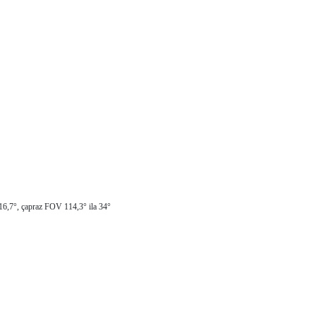
16,7°, çapraz FOV 114,3° ila 34°