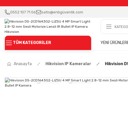
0552 107 71 06
satis@enbgüvenlik.com
TÜM KATEGORİLER
YENİ ÜRÜNLER
Anasayfa
Hikvision IP Kameralar
Hikvision 