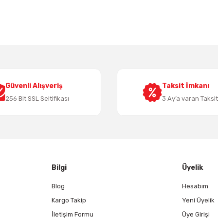
Bu ürüne ilk yorumu siz yapın!
Yorum Yaz
Güvenli Alışveriş
Taksit İmkanı
256 Bit SSL Seltifikası
3 Ay’a varan Taksi
Gönder
Bilgi
Üyelik
Blog
Hesabım
Kargo Takip
Yeni Üyelik
İletişim Formu
Üye Girişi