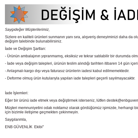
Saygıdeğer Müşterilerimiz,
Sizlere en kaliteli ürünleri sunmanın yanı sıra, alışveriş deneyiminizi daha da olu
değişim talebinde bulunabilirsiniz.
İade ve Değişim Şartları:
- Ürünün ambalajının yıpranmamış, eksiksiz ve tekrar satılabilir bir durumda ol
- İade veya değişim talepleri, ürünün teslim alındığı tarihten itibaren 14 gün içeri
- Anlaşmalı kargo dışı veya faturasız ürünlerin iadesi kabul edilmemektedir.
- Deforme olmuş ürün kutularıyla yapılan iade talepleri geçerli sayılmayacaktır.
İade İşlemleri:
Eğer bir ürünü iade etmek veya değiştirmek isterseniz, lütfen destek@enbguvenlik.
Müşteri memnuniyetini odak noktamız olarak gördüğümüz işimizde, herhangi bir
için bizimle iletişime geçmekten çekinmeyin.
Saygılarımla,
ENB GÜVENLİK Ekibi"
Bu ürünün fiyat bilgisi, resim, ürün açıklamalarında ve diğer konularda