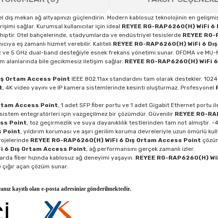
l dış mekan ağ altyapınızı güçlendirin. Modern kablosuz teknolojinin en gelişm
erişimi sağlar. Kurumsal kullanıcılar için ideal
REYEE RG-RAP6260(H) WiFi 6 
hiptir. Otel bahçelerinde, stadyumlarda ve endüstriyel tesislerde
REYEE RG-R
ıcıya eş zamanlı hizmet verebilir. Kaliteli
REYEE RG-RAP6260(H) WiFi 6 Dış
 ve 5 GHz dual-band desteğiyle esnek frekans yönetimi sunar. OFDMA ve MU-MIMO
ım alanlarında bile gecikmesiz iletişim sağlar.
REYEE RG-RAP6260(H) WiFi 6
ış Ortam Access Point
IEEE 802.11ax standardını tam olarak destekler. 1024-
t
, 4K video yayını ve IP kamera sistemlerinde kesinti oluşturmaz. Profesyonel
rtam Access Point
, 1 adet SFP fiber portu ve 1 adet Gigabit Ethernet portu i
 sistem entegratörleri için vazgeçilmez bir çözümdür. Güvenilir
REYEE RG-RAP
ss Point
, toz geçirmezlik ve suya dayanıklılık testlerinden tam not almıştır. -
 Point
, yıldırım koruması ve aşırı gerilim koruma devreleriyle uzun ömürlü kull
projelerinde
REYEE RG-RAP6260(H) WiFi 6 Dış Ortam Access Point
çözümü
 6 Dış Ortam Access Point
, ağ performansını gerçek zamanlı izler.
larda fiber hızında kablosuz ağ deneyimi yaşayın.
REYEE RG-RAP6260(H) WiF
e çığır açan çözüm sunar.
ranız kayıtlı olan e-posta adresinize gönderilmektedir.