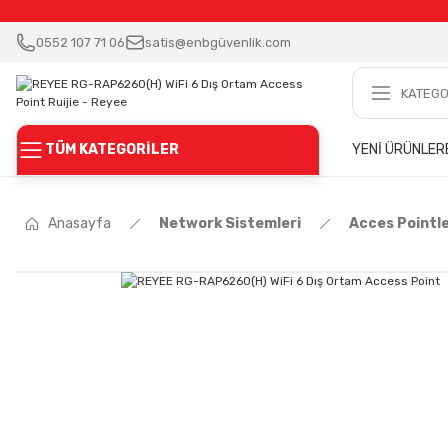
0552 107 71 06
satis@enbgüvenlik.com
TÜM KATEGORİLER
YENİ ÜRÜNLER
Anasayfa
Network Sistemleri
Acces Pointl