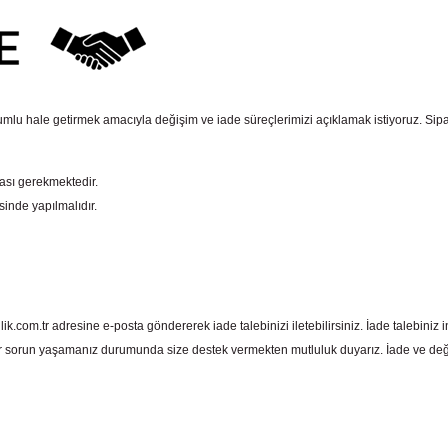
mlu hale getirmek amacıyla değişim ve iade süreçlerimizi açıklamak istiyoruz. Sipariş e
ması gerekmektedir.
sinde yapılmalıdır.
com.tr adresine e-posta göndererek iade talebinizi iletebilirsiniz. İade talebiniz in
 sorun yaşamanız durumunda size destek vermekten mutluluk duyarız. İade ve deği
 yetersiz gördüğünüz noktaları öneri formunu kullanarak tarafımıza iletebil