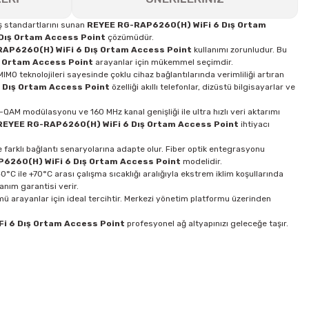
iş standartlarını sunan
REYEE RG-RAP6260(H) WiFi 6 Dış Ortam
Dış Ortam Access Point
çözümüdür.
AP6260(H) WiFi 6 Dış Ortam Access Point
kullanımı zorunludur. Bu
 Ortam Access Point
arayanlar için mükemmel seçimdir.
 teknolojileri sayesinde çoklu cihaz bağlantılarında verimliliği artıran
 Dış Ortam Access Point
özelliği akıllı telefonlar, dizüstü bilgisayarlar ve
QAM modülasyonu ve 160 MHz kanal genişliği ile ultra hızlı veri aktarımı
REYEE RG-RAP6260(H) WiFi 6 Dış Ortam Access Point
ihtiyacı
le farklı bağlantı senaryolarına adapte olur. Fiber optik entegrasyonu
6260(H) WiFi 6 Dış Ortam Access Point
modelidir.
40°C ile +70°C arası çalışma sıcaklığı aralığıyla ekstrem iklim koşullarında
anım garantisi verir.
 arayanlar için ideal tercihtir. Merkezi yönetim platformu üzerinden
i 6 Dış Ortam Access Point
profesyonel ağ altyapınızı geleceğe taşır.