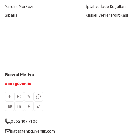
Yardım Merkezi
İptal ve İade Koşulları
Sipariş
Kişisel Veriler Politikası
Sosyal Medya
#enbgüvenlik
0552 107 71 06
satis@enbgüvenlik.com