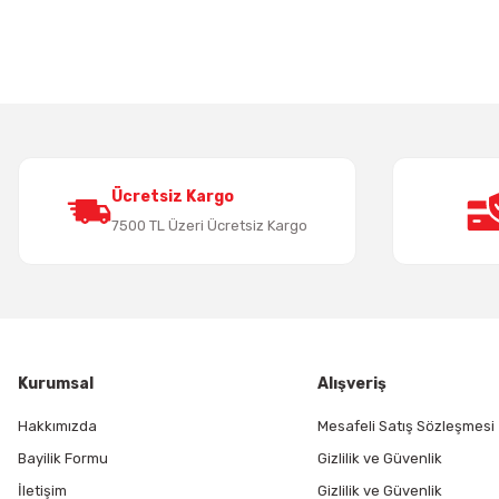
Görüş ve önerileriniz için teşekkür ederiz.
Ürün resmi kalitesiz, bozuk veya görüntülenemiyor.
Ürün açıklamasında eksik bilgiler bulunuyor.
Ürün bilgilerinde hatalar bulunuyor.
Ürün fiyatı diğer sitelerden daha pahalı.
Bu ürüne benzer farklı alternatifler olmalı.
Ücretsiz Kargo
7500 TL Üzeri Ücretsiz Kargo
Kurumsal
Alışveriş
Hakkımızda
Mesafeli Satış Sözleşmesi
Bayilik Formu
Gizlilik ve Güvenlik
İletişim
Gizlilik ve Güvenlik