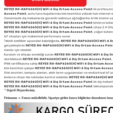
REYEE RG-RAP6260(H) WiFi 6 Dış Ortam Access Point
ile profesyone
Access Point
, zorlu hava koşullarında bile kesintisiz yüksek hızlı internet 
Günümüzde dış mekanlarda güvenilir kablosuz ağ bağlantısı kritik öneme sa
REYEE RG-RAP6260(H) WiFi 6 Dış Ortam Access Point
binlerce kullan
REYEE RG-RAP6260(H) WiFi 6 Dış Ortam Access Point
cihazı 2.4 GHz
REYEE RG-RAP6260(H) WiFi 6 Dış Ortam Access Point
, yoğun kullan
IoT cihazları için mükemmel performans sunar.
Teknik özellikler açısından bakıldığında,
REYEE RG-RAP6260(H) WiFi 6 D
gerçekleştiren
REYEE RG-RAP6260(H) WiFi 6 Dış Ortam Access Poin
olanlar için idealdir.
Kurulum ve altyapı esnekliği sunan
REYEE RG-RAP6260(H) WiFi 6 Dış O
destekleyen
REYEE RG-RAP6260(H) WiFi 6 Dış Ortam Access Point
,
IP68 sertifikasına sahip
REYEE RG-RAP6260(H) WiFi 6 Dış Ortam Acce
bile kesintisiz çalışan
REYEE RG-RAP6260(H) WiFi 6 Dış Ortam Access
Otel zincirleri, kampüs alanları, akıllı tarım uygulamaları ve endüstriyel IoT 
binlerce cihazı tek noktadan kontrol edebilen
REYEE RG-RAP6260(H) WiFi
REYEE RG-RAP6260(H) WiFi 6 Dış Ortam Access Point
ile dış mekan
REYEE RG-RAP6260(H) WiFi 6 Dış Ortam Access Point
teknolojisind
‘‘ Değerli Müşterilerimiz,
Firimamız e -Fatura mükellefidir. Siparişte girilen fatura bilgilerine düzenlenen fatu