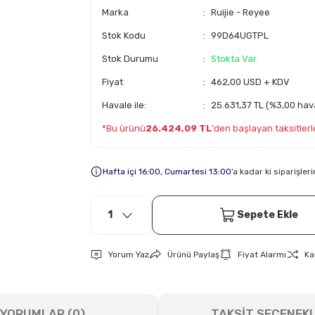
Marka
Ruijie - Reyee
Stok Kodu
99D64UGTPL
Stok Durumu
Stokta Var
Fiyat
462,00 USD + KDV
Havale ile:
25.631,37 TL (%3,00 hava
*Bu ürünü
26.424,09 TL
'den başlayan taksitlerle
Hafta içi 16:00, Cumartesi 13:00
’a kadar ki siparişle
Sepete Ekle
Yorum Yaz
Ürünü Paylaş
Fiyat Alarmı
Ka
YORUMLAR (0)
TAKSİT SEÇENEKL