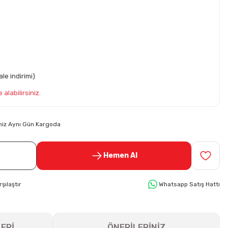
le indirimi)
 alabilirsiniz.
riniz Aynı Gün Kargoda
Hemen Al
rşılaştır
Whatsapp Satış Hattı
ERİ
ÖNERİLERİNİZ