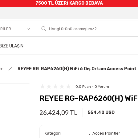
7500 TL ÜZERİ KARGO BEDAVA
BİZE ULAŞIN
er
REYEE RG-RAP6260(H) WiFi 6 Dış Ortam Access Point
0.0 Puan - 0 Yorum
REYEE RG-RAP6260(H) WiFi 
26.424,09 TL
554,40 USD
Kategori
Acces Pointler