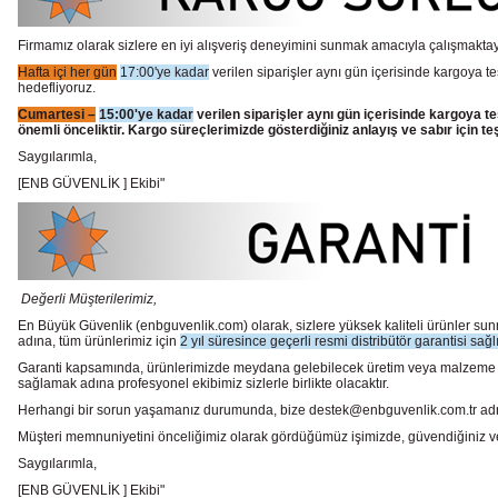
Firmamız olarak sizlere en iyi alışveriş deneyimini sunmak amacıyla çalışmaktayı
Hafta içi her gün
17:00'ye kadar
verilen siparişler aynı gün içerisinde kargoya te
hedefliyoruz.
Cumartesi –
15:00'ye kadar
verilen siparişler aynı gün içerisinde kargoya te
önemli önceliktir. Kargo süreçlerimizde gösterdiğiniz anlayış ve sabır için te
Saygılarımla,
[ENB GÜVENLİK ] Ekibi"
Değerli Müşterilerimiz,
En Büyük Güvenlik
(enbguvenlik.com)
olarak, sizlere yüksek kaliteli ürünler 
adına, tüm ürünlerimiz için
2 yıl süresince geçerli resmi distribütör garantisi sağl
Garanti kapsamında, ürünlerimizde meydana gelebilecek üretim veya malzeme hata
sağlamak adına profesyonel ekibimiz sizlerle birlikte olacaktır.
Herhangi bir sorun yaşamanız durumunda, bize destek@enbguvenlik.com.tr adresinde
Müşteri memnuniyetini önceliğimiz olarak gördüğümüz işimizde, güvendiğiniz ve te
Saygılarımla,
[ENB GÜVENLİK ] Ekibi"