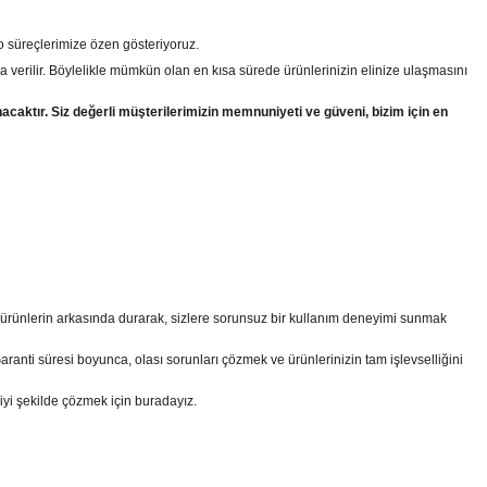
go süreçlerimize özen gösteriyoruz.
a verilir. Böylelikle mümkün olan en kısa sürede ürünlerinizin elinize ulaşmasını
nacaktır. Siz değerli müşterilerimizin memnuniyeti ve güveni, bizim için en
z ürünlerin arkasında durarak, sizlere sorunsuz bir kullanım deneyimi sunmak
nti süresi boyunca, olası sorunları çözmek ve ürünlerinizin tam işlevselliğini
iyi şekilde çözmek için buradayız.