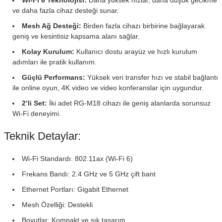
Wi-Fi 6 Teknolojisi:
Daha yüksek hızlar, daha düşük gecikme
ve daha fazla cihaz desteği sunar.
Mesh Ağ Desteği:
Birden fazla cihazı birbirine bağlayarak
geniş ve kesintisiz kapsama alanı sağlar.
Kolay Kurulum:
Kullanıcı dostu arayüz ve hızlı kurulum
adımları ile pratik kullanım.
Güçlü Performans:
Yüksek veri transfer hızı ve stabil bağlantı
ile online oyun, 4K video ve video konferanslar için uygundur.
2’li Set:
İki adet RG-M18 cihazı ile geniş alanlarda sorunsuz
Wi-Fi deneyimi.
Teknik Detaylar:
Wi-Fi Standardı: 802.11ax (Wi-Fi 6)
Frekans Bandı: 2.4 GHz ve 5 GHz çift bant
Ethernet Portları: Gigabit Ethernet
Mesh Özelliği: Destekli
Boyutlar: Kompakt ve şık tasarım