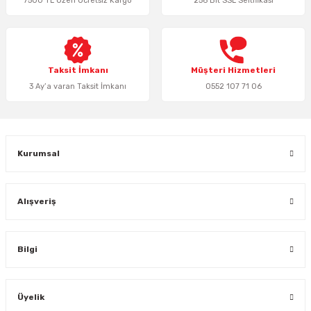
7500 TL Üzeri Ücretsiz Kargo
256 Bit SSL Seltifikası
Ürün bilgilerinde hatalar bulunuyor.
Ürün fiyatı diğer sitelerden daha pahalı.
Bu ürüne benzer farklı alternatifler olmalı.
Taksit İmkanı
Müşteri Hizmetleri
3 Ay’a varan Taksit İmkanı
0552 107 71 06
Gönder
Kurumsal
Alışveriş
Bilgi
Üyelik