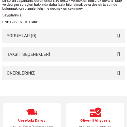
bir sorun yaşamanız durumunda size destek vermekten mutluluk duyarız. İade
ve değişim süreçleri hakkında daha fazla bilgi almak veya destek talebinde
bulunmak için bizimle iletişime geçmekten çekinmeyin.
Saygılarımla,
ENB GÜVENLİK Ekibi"
YORUMLAR (0)
TAKSİT SEÇENEKLERİ
Bu ürüne ilk yorumu siz yapın!
Yorum Yaz
ÖNERİLERİNİZ
Bu ürünün fiyat bilgisi, resim, ürün açıklamalarında ve diğer konularda
yetersiz gördüğünüz noktaları öneri formunu kullanarak tarafımıza
iletebilirsiniz.
Görüş ve önerileriniz için teşekkür ederiz.
Ürün resmi kalitesiz, bozuk veya görüntülenemiyor.
Ücretsiz Kargo
Güvenli Alışveriş
Ürün açıklamasında eksik bilgiler bulunuyor.