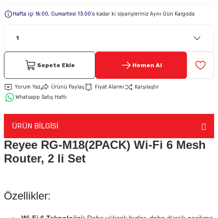
Hafta içi 16:00, Cumartesi 13:00
’a kadar ki siparişleriniz Aynı Gün Kargoda
Keypad-Tuş Takımı Ürünler
Hırsız Alarm Aksesuarlar
Sepete Ekle
Hemen Al
Yorum Yaz
Ürünü Paylaş
Fiyat Alarmı
Karşılaştır
Whatsapp Satış Hattı
ÜRÜN BİLGİSİ
Reyee RG-M18(2PACK) Wi-Fi 6 Mesh
Router, 2 li Set
Özellikler: