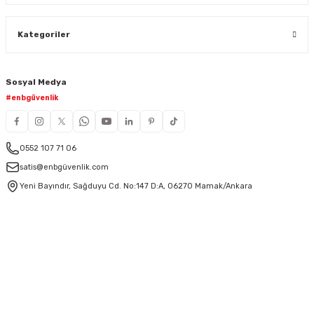
Kategoriler
Sosyal Medya
#enbgüvenlik
0552 107 71 06
satis@enbgüvenlik.com
Yeni Bayındır, Sağduyu Cd. No:147 D:A, 06270 Mamak/Ankara