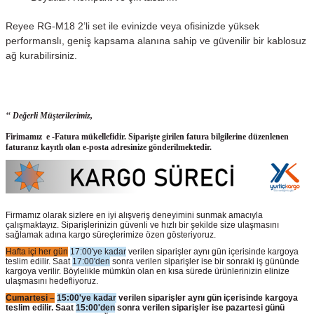
Reyee RG-M18 2’li set ile evinizde veya ofisinizde yüksek
performanslı, geniş kapsama alanına sahip ve güvenilir bir kablosuz
ağ kurabilirsiniz.
‘‘ Değerli Müşterilerimiz,
Firimamız e -Fatura mükellefidir. Siparişte girilen fatura bilgilerine düzenlenen
faturanız kayıtlı olan e-posta adresinize gönderilmektedir.
Firmamız olarak sizlere en iyi alışveriş deneyimini sunmak amacıyla
çalışmaktayız. Siparişlerinizin güvenli ve hızlı bir şekilde size ulaşmasını
sağlamak adına kargo süreçlerimize özen gösteriyoruz.
Hafta içi her gün
17:00'ye kadar
verilen siparişler aynı gün içerisinde kargoya
teslim edilir. Saat
17:00'den
sonra verilen siparişler ise bir sonraki iş gününde
kargoya verilir. Böylelikle mümkün olan en kısa sürede ürünlerinizin elinize
ulaşmasını hedefliyoruz.
Cumartesi –
15:00'ye kadar
verilen siparişler aynı gün içerisinde kargoya
teslim edilir. Saat
15:00'den
sonra verilen siparişler ise pazartesi günü