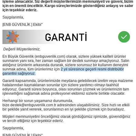
işleme alınacaktır. Siz değerli müşterilerimizin memnuniyeti ve güveni, bizim
için en önemli önceliktir. Kargo süreçlerimizde gösterdiğiniz anlayış ve sabır
için teşekkür ederiz.
Saygılarımla,
[ENB GÜVENLİK ] Ekibi"
Değerli Müşterilerimiz,
En Büyük Güvenlik
(enbguvenlik.com)
olarak, sizlere yüksek kaliteli ürünler
sunmanın yanı sıra, her zaman sağlam bir destek sunmayı amaçlıyoruz. Satın
aldığınız ürünlerin arkasında durarak, sizlere sorunsuz bir kullanım deneyimi
sunmak adına, tüm ürünlerimiz için
2 yıl süresince geçerli resmi distribütör
garantisi sağlıyoruz.
Garanti kapsamında, ürünlerimizde meydana gelebilecek üretim veya malzeme
hatalarından kaynaklanan sorunlar için sizlere yardımcı olmayı taahhüt
ediyoruz. Garanti süresi boyunca, olası sorunları çözmek ve ürünlerinizin tam
işlevselliğini sağlamak adına profesyonel ekibimiz sizlerle birlikte olacaktır.
Herhangi bir sorun yaşamanız durumunda,
bize destek@enbguvenlik.com.tr adresinden ulaşabilirsiniz. Size hızlı ve etkili
bir şekilde yanıt vererek, sorunlarınızı en iyi şekilde çözmek için buradayız.
Müşteri memnuniyetini önceliğimiz olarak gördüğümüz işimizde, güvendiğiniz
ve tercih ettiğiniz için teşekkür ederiz.
Saygılarımla,
[ENB GÜVENLİK ] Ekibi"