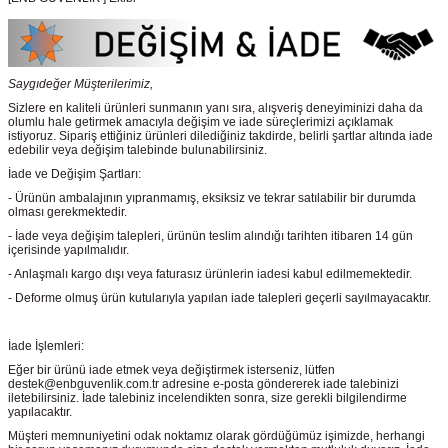
Saygıdeğer Müşterilerimiz,
Sizlere en kaliteli ürünleri sunmanın yanı sıra, alışveriş deneyiminizi daha da
olumlu hale getirmek amacıyla değişim ve iade süreçlerimizi açıklamak
istiyoruz. Sipariş ettiğiniz ürünleri dilediğiniz takdirde, belirli şartlar altında iade
edebilir veya değişim talebinde bulunabilirsiniz.
İade ve Değişim Şartları:
- Ürünün ambalajının yıpranmamış, eksiksiz ve tekrar satılabilir bir durumda
olması gerekmektedir.
- İade veya değişim talepleri, ürünün teslim alındığı tarihten itibaren 14 gün
içerisinde yapılmalıdır.
- Anlaşmalı kargo dışı veya faturasız ürünlerin iadesi kabul edilmemektedir.
- Deforme olmuş ürün kutularıyla yapılan iade talepleri geçerli sayılmayacaktır.
İade İşlemleri:
Eğer bir ürünü iade etmek veya değiştirmek isterseniz, lütfen
destek@enbguvenlik.com.tr adresine e-posta göndererek iade talebinizi
iletebilirsiniz. İade talebiniz incelendikten sonra, size gerekli bilgilendirme
yapılacaktır.
Müşteri memnuniyetini odak noktamız olarak gördüğümüz işimizde, herhangi