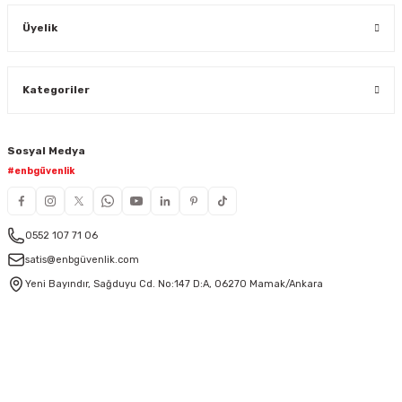
Üyelik
Kategoriler
Sosyal Medya
#enbgüvenlik
0552 107 71 06
satis@enbgüvenlik.com
Yeni Bayındır, Sağduyu Cd. No:147 D:A, 06270 Mamak/Ankara