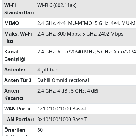
Wi-Fi
Wi-Fi 6 (802.11ax)
Standartları
MIMO
2.4 GHz, 4×4, MU-MIMO; 5 GHz, 4×4, MU-
Maks. Wi-Fi
2.4 GHz: 800 Mbps; 5 GHz: 2402 Mbps
Hızı
Kanal
2.4 GHz: Auto/20/40 MHz; 5 GHz: Auto/20
Genişliği
Antenler
4 çift bant
Anten Türü
Dahili Omnidirectional
Anten
2.4 GHz: 4 dBi; 5 GHz: 4 dBi
Kazancı
WAN Portu
1×10/100/1000 Base-T
LAN Portları
3×10/100/1000 Base-T
Önerilen
60