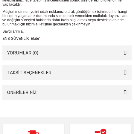
iletebilirsiniz. İade talebiniz incelendikten sonra, size gerekli bilgilendirme
yapılacaktır.
Müşteri memnuniyetini odak noktamız olarak gördüğümüz işimizde, herhangi
bir sorun yaşamanız durumunda size destek vermekten mutluluk duyarız. İade
ve değişim süreçleri hakkında daha fazla bilgi almak veya destek talebinde
bulunmak için bizimle iletişime geçmekten çekinmeyin.
Saygılarımla,
ENB GÜVENLİK Ekibi"
YORUMLAR (0)
TAKSİT SEÇENEKLERİ
Bu ürüne ilk yorumu siz yapın!
Yorum Yaz
ÖNERİLERİNİZ
Bu ürünün fiyat bilgisi, resim, ürün açıklamalarında ve diğer konularda
yetersiz gördüğünüz noktaları öneri formunu kullanarak tarafımıza
iletebilirsiniz.
Görüş ve önerileriniz için teşekkür ederiz.