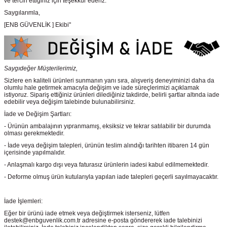
ve tercih ettiğiniz için teşekkür ederiz.
Saygılarımla,
[ENB GÜVENLİK ] Ekibi"
Saygıdeğer Müşterilerimiz,
Sizlere en kaliteli ürünleri sunmanın yanı sıra, alışveriş deneyiminizi daha da
olumlu hale getirmek amacıyla değişim ve iade süreçlerimizi açıklamak
istiyoruz. Sipariş ettiğiniz ürünleri dilediğiniz takdirde, belirli şartlar altında iade
edebilir veya değişim talebinde bulunabilirsiniz.
İade ve Değişim Şartları:
- Ürünün ambalajının yıpranmamış, eksiksiz ve tekrar satılabilir bir durumda
olması gerekmektedir.
- İade veya değişim talepleri, ürünün teslim alındığı tarihten itibaren 14 gün
içerisinde yapılmalıdır.
- Anlaşmalı kargo dışı veya faturasız ürünlerin iadesi kabul edilmemektedir.
- Deforme olmuş ürün kutularıyla yapılan iade talepleri geçerli sayılmayacaktır.
İade İşlemleri:
Eğer bir ürünü iade etmek veya değiştirmek isterseniz, lütfen
destek@enbguvenlik.com.tr adresine e-posta göndererek iade talebinizi