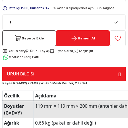
Hafta içi 16:00, Cumartesi 13:00
’a kadar ki siparişleriniz Aynı Gün Kargoda
Keypad-Tuş Takımı Ürünler
Hırsız Alarm Aksesuarlar
Sepete Ekle
Hemen Al
Yorum Yaz
Ürünü Paylaş
Fiyat Alarmı
Karşılaştır
Whatsapp Satış Hattı
ÜRÜN BİLGİSİ
Reyee RG-M32(2PACK) Wi-Fi 6 Mesh Router, 2 Li Set
Özellik
Açıklama
Boyutlar
119 mm × 119 mm × 200 mm (antenler dahil
(G×D×Y)
Ağırlık
0.66 kg (paketler dahil değil)