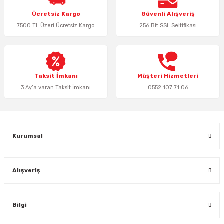
Ürün resmi kalitesiz, bozuk veya görüntülenemiyor.
Ücretsiz Kargo
Güvenli Alışveriş
Ürün açıklamasında eksik bilgiler bulunuyor.
7500 TL Üzeri Ücretsiz Kargo
256 Bit SSL Seltifikası
Ürün bilgilerinde hatalar bulunuyor.
Ürün fiyatı diğer sitelerden daha pahalı.
Bu ürüne benzer farklı alternatifler olmalı.
Taksit İmkanı
Müşteri Hizmetleri
3 Ay’a varan Taksit İmkanı
0552 107 71 06
Gönder
Kurumsal
Alışveriş
Bilgi