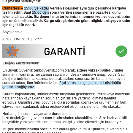
ulaşmasını hedefliyoruz.
Cumartesi –
15:00'ye kadar
verilen siparişler aynı gün içerisinde kargoya
teslim edilir. Saat
15:00'den
sonra verilen siparişler ise pazartesi günü
işleme alınacaktır. Siz değerli müşterilerimizin memnuniyeti ve güveni, bizim
için en önemli önceliktir. Kargo süreçlerimizde gösterdiğiniz anlayış ve sabır
için teşekkür ederiz.
Saygılarımla,
[ENB GÜVENLİK ] Ekibi"
Değerli Müşterilerimiz,
En Büyük Güvenlik
(enbguvenlik.com)
olarak, sizlere yüksek kaliteli ürünler
sunmanın yanı sıra, her zaman sağlam bir destek sunmayı amaçlıyoruz. Satın
aldığınız ürünlerin arkasında durarak, sizlere sorunsuz bir kullanım deneyimi
sunmak adına, tüm ürünlerimiz için
2 yıl süresince geçerli resmi distribütör
garantisi sağlıyoruz.
Garanti kapsamında, ürünlerimizde meydana gelebilecek üretim veya malzeme
hatalarından kaynaklanan sorunlar için sizlere yardımcı olmayı taahhüt
ediyoruz. Garanti süresi boyunca, olası sorunları çözmek ve ürünlerinizin tam
işlevselliğini sağlamak adına profesyonel ekibimiz sizlerle birlikte olacaktır.
Herhangi bir sorun yaşamanız durumunda,
bize destek@enbguvenlik.com.tr adresinden ulaşabilirsiniz. Size hızlı ve etkili
bir şekilde yanıt vererek, sorunlarınızı en iyi şekilde çözmek için buradayız.
Müşteri memnuniyetini önceliğimiz olarak gördüğümüz işimizde, güvendiğiniz