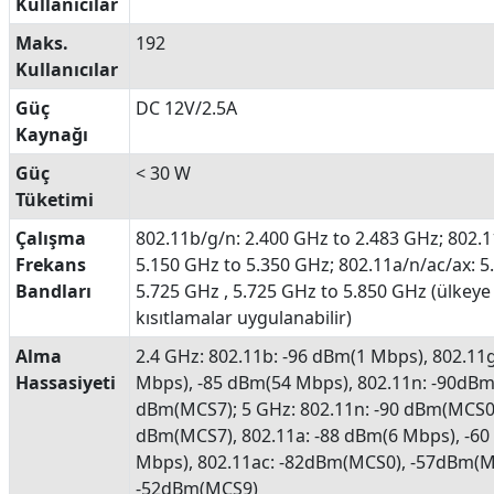
Kullanıcılar
Maks.
192
Kullanıcılar
Güç
DC 12V/2.5A
Kaynağı
Güç
< 30 W
Tüketimi
Çalışma
802.11b/g/n: 2.400 GHz to 2.483 GHz; 802.1
Frekans
5.150 GHz to 5.350 GHz; 802.11a/n/ac/ax: 5
Bandları
5.725 GHz , 5.725 GHz to 5.850 GHz (ülkey
kısıtlamalar uygulanabilir)
Alma
2.4 GHz: 802.11b: -96 dBm(1 Mbps), 802.11
Hassasiyeti
Mbps), -85 dBm(54 Mbps), 802.11n: -90dBm
dBm(MCS7); 5 GHz: 802.11n: -90 dBm(MCS0)
dBm(MCS7), 802.11a: -88 dBm(6 Mbps), -6
Mbps), 802.11ac: -82dBm(MCS0), -57dBm(M
-52dBm(MCS9)