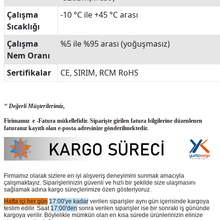
Çalışma
-10 °C ile +45 °C arası
Sıcaklığı
Çalışma
%5 ile %95 arası (yoğuşmasız)
Nem Oranı
Sertifikalar
CE, SIRIM, RCM RoHS
‘‘ Değerli Müşterilerimiz,
Firimamız e -Fatura mükellefidir. Siparişte girilen fatura bilgilerine düzenlenen
faturanız kayıtlı olan e-posta adresinize gönderilmektedir.
Firmamız olarak sizlere en iyi alışveriş deneyimini sunmak amacıyla
çalışmaktayız. Siparişlerinizin güvenli ve hızlı bir şekilde size ulaşmasını
sağlamak adına kargo süreçlerimize özen gösteriyoruz.
Hafta içi her gün
17:00'ye kadar
verilen siparişler aynı gün içerisinde kargoya
teslim edilir. Saat
17:00'den
sonra verilen siparişler ise bir sonraki iş gününde
kargoya verilir. Böylelikle mümkün olan en kısa sürede ürünlerinizin elinize