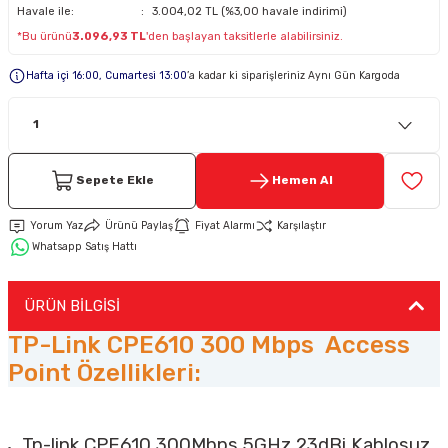
Havale ile:
3.004,02 TL (%3,00 havale indirimi)
*Bu ürünü
3.096,93 TL
'den başlayan taksitlerle alabilirsiniz.
Keypad-Tuş Takımı Ürünler
Hafta içi 16:00, Cumartesi 13:00
’a kadar ki siparişleriniz Aynı Gün Kargoda
Hırsız Alarm Aksesuarlar
Sepete Ekle
Hemen Al
Yorum Yaz
Ürünü Paylaş
Fiyat Alarmı
Karşılaştır
Whatsapp Satış Hattı
ÜRÜN BİLGİSİ
TP-Link CPE610 300 Mbps Access
Point Özellikleri:
Tp-link CPE610 300Mbps 5GHz 23dBi Kablosuz