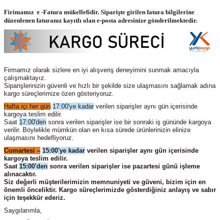
Firimamız e -Fatura mükellefidir. Siparişte girilen fatura bilgilerine
düzenlenen faturanız kayıtlı olan e-posta adresinize gönderilmektedir.
Firmamız olarak sizlere en iyi alışveriş deneyimini sunmak amacıyla
çalışmaktayız.
Siparişlerinizin güvenli ve hızlı bir şekilde size ulaşmasını sağlamak adına
kargo süreçlerimize özen gösteriyoruz.
Hafta içi her gün
17:00'ye kadar
verilen siparişler aynı gün içerisinde
kargoya teslim edilir.
Saat
17:00'den
sonra verilen siparişler ise bir sonraki iş gününde kargoya
verilir. Böylelikle mümkün olan en kısa sürede ürünlerinizin elinize
ulaşmasını hedefliyoruz.
Cumartesi –
15:00'ye kadar
verilen siparişler aynı gün içerisinde
kargoya teslim edilir.
Saat
15:00'den
sonra verilen siparişler ise pazartesi günü işleme
alınacaktır.
Siz değerli müşterilerimizin memnuniyeti ve güveni, bizim için en
önemli önceliktir. Kargo süreçlerimizde gösterdiğiniz anlayış ve sabır
için teşekkür ederiz.
Saygılarımla,