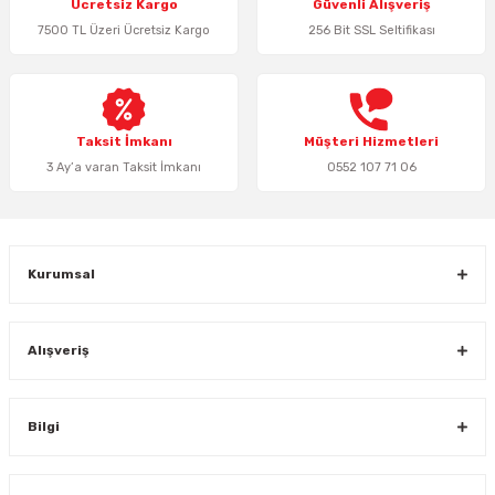
Ücretsiz Kargo
Güvenli Alışveriş
Ürün açıklamasında eksik bilgiler bulunuyor.
7500 TL Üzeri Ücretsiz Kargo
256 Bit SSL Seltifikası
Ürün bilgilerinde hatalar bulunuyor.
Ürün fiyatı diğer sitelerden daha pahalı.
Bu ürüne benzer farklı alternatifler olmalı.
Taksit İmkanı
Müşteri Hizmetleri
3 Ay’a varan Taksit İmkanı
0552 107 71 06
Gönder
Kurumsal
Alışveriş
Bilgi