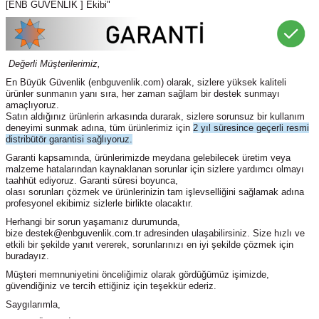
[ENB GÜVENLİK ] Ekibi"
Değerli Müşterilerimiz,
En Büyük Güvenlik
(enbguvenlik.com)
olarak, sizlere yüksek kaliteli
ürünler sunmanın yanı sıra, her zaman sağlam bir destek sunmayı
amaçlıyoruz.
Satın aldığınız ürünlerin arkasında durarak, sizlere sorunsuz bir kullanım
deneyimi sunmak adına, tüm ürünlerimiz için
2 yıl süresince geçerli resmi
distribütör garantisi sağlıyoruz.
Garanti kapsamında, ürünlerimizde meydana gelebilecek üretim veya
malzeme hatalarından kaynaklanan sorunlar için sizlere yardımcı olmayı
taahhüt ediyoruz. Garanti süresi boyunca,
olası sorunları çözmek ve ürünlerinizin tam işlevselliğini sağlamak adına
profesyonel ekibimiz sizlerle birlikte olacaktır.
Herhangi bir sorun yaşamanız durumunda,
bize destek@enbguvenlik.com.tr adresinden ulaşabilirsiniz. Size hızlı ve
etkili bir şekilde yanıt vererek, sorunlarınızı en iyi şekilde çözmek için
buradayız.
Müşteri memnuniyetini önceliğimiz olarak gördüğümüz işimizde,
güvendiğiniz ve tercih ettiğiniz için teşekkür ederiz.
Saygılarımla,