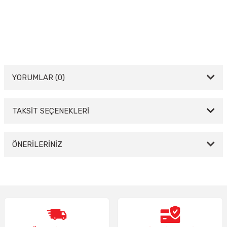
YORUMLAR (0)
TAKSİT SEÇENEKLERİ
Bu ürüne ilk yorumu siz yapın!
Yorum Yaz
ÖNERİLERİNİZ
Bu ürünün fiyat bilgisi, resim, ürün açıklamalarında ve diğer konularda
yetersiz gördüğünüz noktaları öneri formunu kullanarak tarafımıza
iletebilirsiniz.
Görüş ve önerileriniz için teşekkür ederiz.
Ürün resmi kalitesiz, bozuk veya görüntülenemiyor.