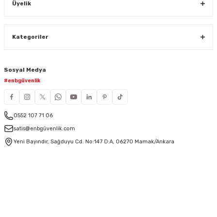
Üyelik
Kategoriler
Sosyal Medya
#enbgüvenlik
0552 107 71 06
satis@enbgüvenlik.com
Yeni Bayındır, Sağduyu Cd. No:147 D:A, 06270 Mamak/Ankara