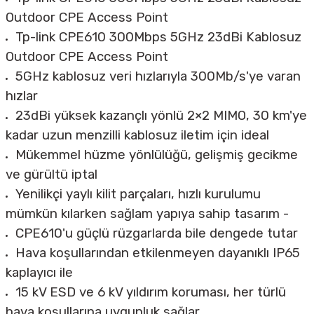
Outdoor CPE Access Point
Tp-link CPE610 300Mbps 5GHz 23dBi Kablosuz
Outdoor CPE Access Point
5GHz kablosuz veri hızlarıyla 300Mb/s'ye varan
hızlar
23dBi yüksek kazançlı yönlü 2×2 MIMO, 30 km'ye
kadar uzun menzilli kablosuz iletim için ideal
Mükemmel hüzme yönlülüğü, gelişmiş gecikme
ve gürültü iptal
Yenilikçi yaylı kilit parçaları, hızlı kurulumu
mümkün kılarken sağlam yapıya sahip tasarım -
CPE610'u güçlü rüzgarlarda bile dengede tutar
Hava koşullarından etkilenmeyen dayanıklı IP65
kaplayıcı ile
15 kV ESD ve 6 kV yıldırım koruması, her türlü
hava koşullarına uygunluk sağlar