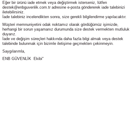
Eğer bir ürünü iade etmek veya değiştirmek isterseniz, lütfen
destek@enbguvenlik.com.tr adresine e-posta göndererek iade talebinizi
iletebilirsiniz.
İade talebiniz incelendikten sonra, size gerekli bilgilendirme yapılacaktır.
Müşteri memnuniyetini odak noktamız olarak gördüğümüz işimizde,
herhangi bir sorun yaşamanız durumunda size destek vermekten mutluluk
duyarız.
İade ve değişim süreçleri hakkında daha fazla bilgi almak veya destek
talebinde bulunmak için bizimle iletişime geçmekten çekinmeyin.
Saygılarımla,
ENB GÜVENLİK Ekibi"
Uzun Menzilli Kablosuz Ağ
İletimi için
TP-Link CPE610 300 Mbps
Dış Ortam Access