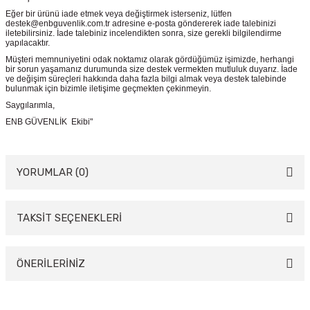
Eğer bir ürünü iade etmek veya değiştirmek isterseniz, lütfen
destek@enbguvenlik.com.tr adresine e-posta göndererek iade talebinizi
iletebilirsiniz. İade talebiniz incelendikten sonra, size gerekli bilgilendirme
yapılacaktır.
Müşteri memnuniyetini odak noktamız olarak gördüğümüz işimizde, herhangi
bir sorun yaşamanız durumunda size destek vermekten mutluluk duyarız. İade
ve değişim süreçleri hakkında daha fazla bilgi almak veya destek talebinde
bulunmak için bizimle iletişime geçmekten çekinmeyin.
Saygılarımla,
ENB GÜVENLİK Ekibi"
YORUMLAR (0)
TAKSİT SEÇENEKLERİ
Bu ürüne ilk yorumu siz yapın!
Yorum Yaz
ÖNERİLERİNİZ
Bu ürünün fiyat bilgisi, resim, ürün açıklamalarında ve diğer konularda
yetersiz gördüğünüz noktaları öneri formunu kullanarak tarafımıza