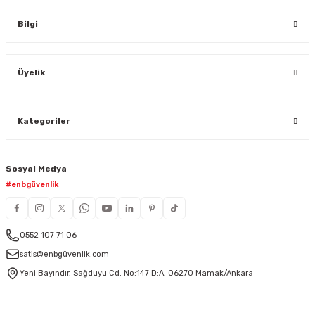
Bilgi
Üyelik
Kategoriler
Sosyal Medya
#enbgüvenlik
0552 107 71 06
satis@enbgüvenlik.com
Yeni Bayındır, Sağduyu Cd. No:147 D:A, 06270 Mamak/Ankara