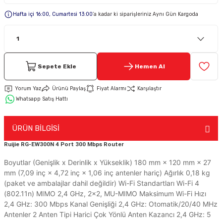
Hafta içi 16:00, Cumartesi 13:00
’a kadar ki siparişleriniz Aynı Gün Kargoda
Keypad-Tuş Takımı Ürünler
Hırsız Alarm Aksesuarlar
Sepete Ekle
Hemen Al
Yorum Yaz
Ürünü Paylaş
Fiyat Alarmı
Karşılaştır
Whatsapp Satış Hattı
ÜRÜN BİLGİSİ
Ruijie RG-EW300N 4 Port 300 Mbps Router
Boyutlar (Genişlik x Derinlik x Yükseklik) 180 mm × 120 mm × 27
mm (7,09 inç × 4,72 inç × 1,06 inç antenler hariç) Ağırlık 0,18 kg
(paket ve ambalajlar dahil değildir) Wi-Fi Standartları Wi-Fi 4
(802.11n) MIMO 2,4 GHz, 2×2, MU-MIMO Maksimum Wi-Fi Hızı
2,4 GHz: 300 Mbps Kanal Genişliği 2,4 GHz: Otomatik/20/40 MHz
Antenler 2 Anten Tipi Harici Çok Yönlü Anten Kazancı 2,4 GHz: 5