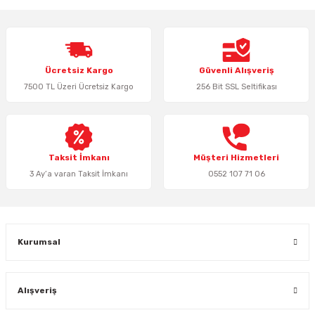
iletebilirsiniz.
Görüş ve önerileriniz için teşekkür ederiz.
Ürün resmi kalitesiz, bozuk veya görüntülenemiyor.
Ücretsiz Kargo
Güvenli Alışveriş
Ürün açıklamasında eksik bilgiler bulunuyor.
7500 TL Üzeri Ücretsiz Kargo
256 Bit SSL Seltifikası
Ürün bilgilerinde hatalar bulunuyor.
Ürün fiyatı diğer sitelerden daha pahalı.
Bu ürüne benzer farklı alternatifler olmalı.
Taksit İmkanı
Müşteri Hizmetleri
3 Ay’a varan Taksit İmkanı
0552 107 71 06
Gönder
Kurumsal
Alışveriş