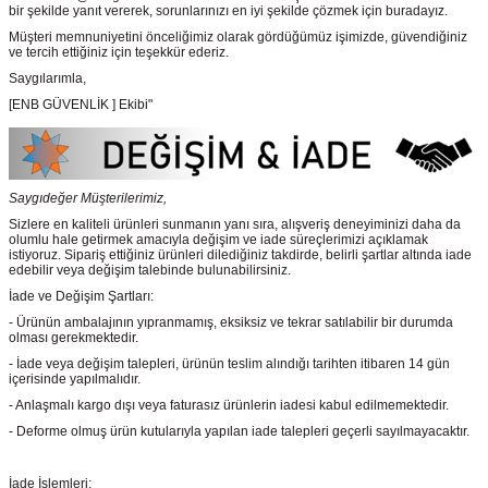
bir şekilde yanıt vererek, sorunlarınızı en iyi şekilde çözmek için buradayız.
Müşteri memnuniyetini önceliğimiz olarak gördüğümüz işimizde, güvendiğiniz
ve tercih ettiğiniz için teşekkür ederiz.
Saygılarımla,
[ENB GÜVENLİK ] Ekibi"
Saygıdeğer Müşterilerimiz,
Sizlere en kaliteli ürünleri sunmanın yanı sıra, alışveriş deneyiminizi daha da
olumlu hale getirmek amacıyla değişim ve iade süreçlerimizi açıklamak
istiyoruz. Sipariş ettiğiniz ürünleri dilediğiniz takdirde, belirli şartlar altında iade
edebilir veya değişim talebinde bulunabilirsiniz.
İade ve Değişim Şartları:
- Ürünün ambalajının yıpranmamış, eksiksiz ve tekrar satılabilir bir durumda
olması gerekmektedir.
- İade veya değişim talepleri, ürünün teslim alındığı tarihten itibaren 14 gün
içerisinde yapılmalıdır.
- Anlaşmalı kargo dışı veya faturasız ürünlerin iadesi kabul edilmemektedir.
- Deforme olmuş ürün kutularıyla yapılan iade talepleri geçerli sayılmayacaktır.
İade İşlemleri: