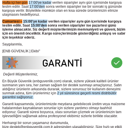
Hafta içi her gün
17:00'ye kadar
verilen siparişler aynı gün içerisinde kargoya
teslim edilir. Saat
17:00'den
sonra verilen siparişler ise bir sonraki iş gününde
kargoya verilir. Böylelikle mümkün olan en kısa sürede ürünlerinizin elinize
ulaşmasını hedefliyoruz.
Cumartesi –
15:00'ye kadar
verilen siparişler aynı gün içerisinde kargoya
teslim edilir. Saat
15:00'den
sonra verilen siparişler ise pazartesi günü
işleme alınacaktır. Siz değerli müşterilerimizin memnuniyeti ve güveni, bizim
için en önemli önceliktir. Kargo süreçlerimizde gösterdiğiniz anlayış ve sabır
için teşekkür ederiz.
Saygılarımla,
[ENB GÜVENLİK ] Ekibi"
Değerli Müşterilerimiz,
En Büyük Güvenlik
(enbguvenlik.com)
olarak, sizlere yüksek kaliteli ürünler
sunmanın yanı sıra, her zaman sağlam bir destek sunmayı amaçlıyoruz. Satın
aldığınız ürünlerin arkasında durarak, sizlere sorunsuz bir kullanım deneyimi
sunmak adına, tüm ürünlerimiz için
2 yıl süresince geçerli resmi distribütör
garantisi sağlıyoruz.
Garanti kapsamında, ürünlerimizde meydana gelebilecek üretim veya malzeme
hatalarından kaynaklanan sorunlar için sizlere yardımcı olmayı taahhüt
ediyoruz. Garanti süresi boyunca, olası sorunları çözmek ve ürünlerinizin tam
işlevselliğini sağlamak adına profesyonel ekibimiz sizlerle birlikte olacaktır.
Herhangi bir sorun yaşamanız durumunda,
bize destek@enbguvenlik.com.tr adresinden ulaşabilirsiniz. Size hızlı ve etkili