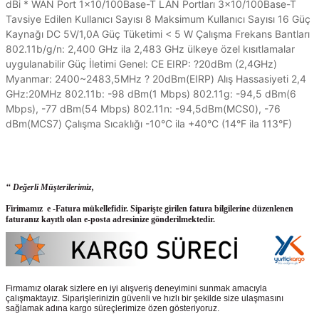
dBi * WAN Port 1×10/100Base-T LAN Portları 3×10/100Base-T
Tavsiye Edilen Kullanıcı Sayısı 8 Maksimum Kullanıcı Sayısı 16 Güç
Kaynağı DC 5V/1,0A Güç Tüketimi < 5 W Çalışma Frekans Bantları
802.11b/g/n: 2,400 GHz ila 2,483 GHz ülkeye özel kısıtlamalar
uygulanabilir Güç İletimi Genel: CE EIRP: ?20dBm (2,4GHz)
Myanmar: 2400~2483,5MHz ? 20dBm(EIRP) Alış Hassasiyeti 2,4
GHz:20MHz 802.11b: -98 dBm(1 Mbps) 802.11g: -94,5 dBm(6
Mbps), -77 dBm(54 Mbps) 802.11n: -94,5dBm(MCS0), -76
dBm(MCS7) Çalışma Sıcaklığı -10°C ila +40°C (14°F ila 113°F)
‘‘ Değerli Müşterilerimiz,
Firimamız e -Fatura mükellefidir. Siparişte girilen fatura bilgilerine düzenlenen
faturanız kayıtlı olan e-posta adresinize gönderilmektedir.
Firmamız olarak sizlere en iyi alışveriş deneyimini sunmak amacıyla
çalışmaktayız. Siparişlerinizin güvenli ve hızlı bir şekilde size ulaşmasını
sağlamak adına kargo süreçlerimize özen gösteriyoruz.