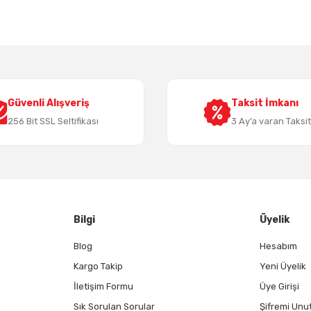
Yorum Yaz
Güvenli Alışveriş
Taksit İmkanı
256 Bit SSL Seltifikası
3 Ay’a varan Taksi
Gönder
Bilgi
Üyelik
Blog
Hesabım
Kargo Takip
Yeni Üyelik
İletişim Formu
Üye Girişi
Sık Sorulan Sorular
Şifremi Unu