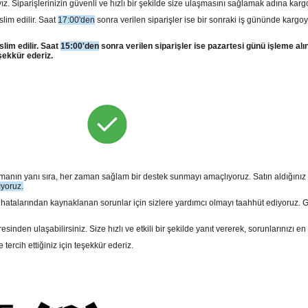
z. Siparişlerinizin güvenli ve hızlı bir şekilde size ulaşmasını sağlamak adına kar
slim edilir. Saat
17:00'den
sonra verilen siparişler ise bir sonraki iş gününde kargoy
slim edilir. Saat
15:00'den
sonra verilen siparişler ise pazartesi günü işleme alı
şekkür ederiz.
sunmanın yanı sıra, her zaman sağlam bir destek sunmayı amaçlıyoruz. Satın aldığını
ıyoruz.
larından kaynaklanan sorunlar için sizlere yardımcı olmayı taahhüt ediyoruz. Gara
n ulaşabilirsiniz. Size hızlı ve etkili bir şekilde yanıt vererek, sorunlarınızı en 
rcih ettiğiniz için teşekkür ederiz.