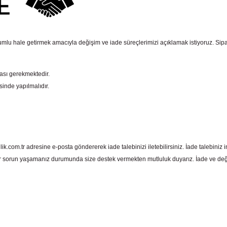
mlu hale getirmek amacıyla değişim ve iade süreçlerimizi açıklamak istiyoruz. Sipariş e
ması gerekmektedir.
sinde yapılmalıdır.
com.tr adresine e-posta göndererek iade talebinizi iletebilirsiniz. İade talebiniz in
 sorun yaşamanız durumunda size destek vermekten mutluluk duyarız. İade ve deği
 yetersiz gördüğünüz noktaları öneri formunu kullanarak tarafımıza iletebil
Bu ürüne ilk yorumu siz yapın!