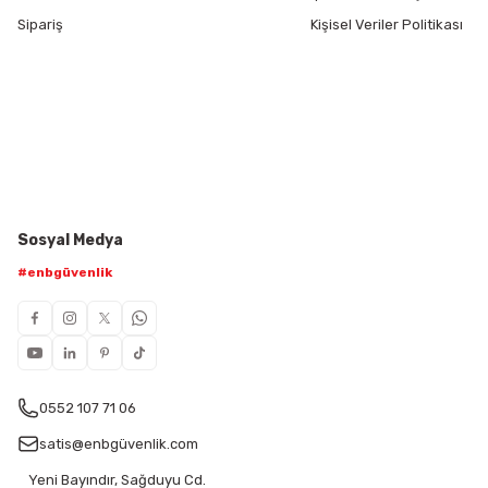
Sipariş
Kişisel Veriler Politikası
Sosyal Medya
#enbgüvenlik
0552 107 71 06
satis@enbgüvenlik.com
Yeni Bayındır, Sağduyu Cd.