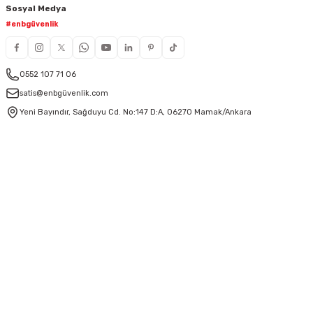
Sosyal Medya
#enbgüvenlik
0552 107 71 06
satis@enbgüvenlik.com
Yeni Bayındır, Sağduyu Cd. No:147 D:A, 06270 Mamak/Ankara