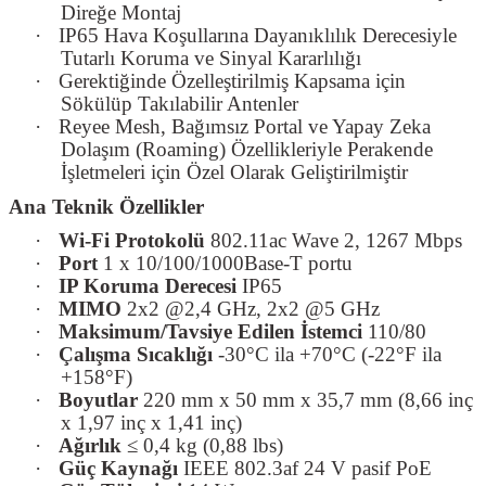
Direğe Montaj
·
IP65 Hava Koşullarına Dayanıklılık Derecesiyle
Tutarlı Koruma ve Sinyal Kararlılığı
·
Gerektiğinde Özelleştirilmiş Kapsama için
Sökülüp Takılabilir Antenler
·
Reyee Mesh, Bağımsız Portal ve Yapay Zeka
Dolaşım (Roaming) Özellikleriyle Perakende
İşletmeleri için Özel Olarak Geliştirilmiştir
Ana Teknik Özellikler
·
Wi-Fi Protokolü
802.11ac Wave 2, 1267 Mbps
·
Port
1 x 10/100/1000Base-T portu
·
IP Koruma Derecesi
IP65
·
MIMO
2x2 @2,4 GHz, 2x2 @5 GHz
·
Maksimum/Tavsiye Edilen İstemci
110/80
·
Çalışma Sıcaklığı
-30°C ila +70°C (-22°F ila
+158°F)
·
Boyutlar
220 mm x 50 mm x 35,7 mm (8,66 inç
x 1,97 inç x 1,41 inç)
·
Ağırlık
≤ 0,4 kg (0,88 lbs)
·
Güç Kaynağı
IEEE 802.3af 24 V pasif PoE