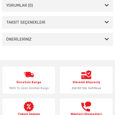
YORUMLAR (0)
TAKSİT SEÇENEKLERİ
Bu ürüne ilk yorumu siz yapın!
Yorum Yaz
ÖNERİLERİNİZ
Bu ürünün fiyat bilgisi, resim, ürün açıklamalarında ve diğer konularda
yetersiz gördüğünüz noktaları öneri formunu kullanarak tarafımıza
iletebilirsiniz.
Görüş ve önerileriniz için teşekkür ederiz.
Ürün resmi kalitesiz, bozuk veya görüntülenemiyor.
Ücretsiz Kargo
Güvenli Alışveriş
Ürün açıklamasında eksik bilgiler bulunuyor.
7500 TL Üzeri Ücretsiz Kargo
256 Bit SSL Seltifikası
Ürün bilgilerinde hatalar bulunuyor.
Ürün fiyatı diğer sitelerden daha pahalı.
Bu ürüne benzer farklı alternatifler olmalı.
Taksit İmkanı
Müşteri Hizmetleri