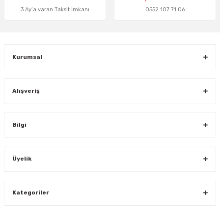
3 Ay’a varan Taksit İmkanı
0552 107 71 06
Gönder
Kurumsal
Alışveriş
Bilgi
Üyelik
Kategoriler