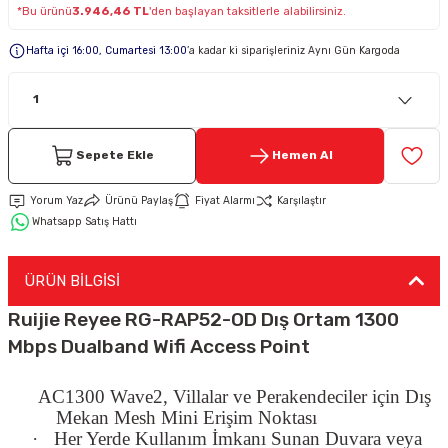
*Bu ürünü
3.946,46 TL
'den başlayan taksitlerle alabilirsiniz.
Keypad-Tuş Takımı Ürünler
Hafta içi 16:00, Cumartesi 13:00
’a kadar ki siparişleriniz Aynı Gün Kargoda
Hırsız Alarm Aksesuarlar
Sepete Ekle
Hemen Al
Yorum Yaz
Ürünü Paylaş
Fiyat Alarmı
Karşılaştır
Whatsapp Satış Hattı
ÜRÜN BİLGİSİ
Ruijie Reyee RG-RAP52-OD Dış Ortam 1300
Mbps Dualband Wifi Access Point
AC1300 Wave2, Villalar ve Perakendeciler için Dış
Mekan Mesh Mini Erişim Noktası
·
Her Yerde Kullanım İmkanı Sunan Duvara veya