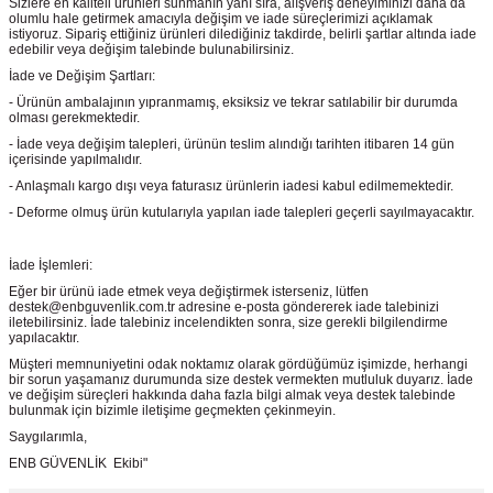
Sizlere en kaliteli ürünleri sunmanın yanı sıra, alışveriş deneyiminizi daha da
olumlu hale getirmek amacıyla değişim ve iade süreçlerimizi açıklamak
istiyoruz. Sipariş ettiğiniz ürünleri dilediğiniz takdirde, belirli şartlar altında iade
edebilir veya değişim talebinde bulunabilirsiniz.
İade ve Değişim Şartları:
- Ürünün ambalajının yıpranmamış, eksiksiz ve tekrar satılabilir bir durumda
olması gerekmektedir.
- İade veya değişim talepleri, ürünün teslim alındığı tarihten itibaren 14 gün
içerisinde yapılmalıdır.
- Anlaşmalı kargo dışı veya faturasız ürünlerin iadesi kabul edilmemektedir.
- Deforme olmuş ürün kutularıyla yapılan iade talepleri geçerli sayılmayacaktır.
İade İşlemleri:
Eğer bir ürünü iade etmek veya değiştirmek isterseniz, lütfen
destek@enbguvenlik.com.tr adresine e-posta göndererek iade talebinizi
iletebilirsiniz. İade talebiniz incelendikten sonra, size gerekli bilgilendirme
yapılacaktır.
Müşteri memnuniyetini odak noktamız olarak gördüğümüz işimizde, herhangi
bir sorun yaşamanız durumunda size destek vermekten mutluluk duyarız. İade
ve değişim süreçleri hakkında daha fazla bilgi almak veya destek talebinde
bulunmak için bizimle iletişime geçmekten çekinmeyin.
Saygılarımla,
ENB GÜVENLİK Ekibi"