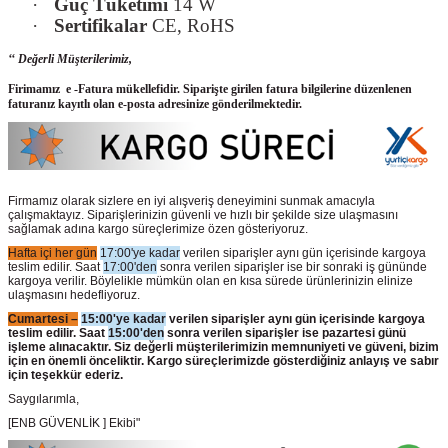
·
Güç Tüketimi
14 W
·
Sertifikalar
CE, RoHS
‘‘ Değerli Müşterilerimiz,
Firimamız e -Fatura mükellefidir. Siparişte girilen fatura bilgilerine düzenlenen
faturanız kayıtlı olan e-posta adresinize gönderilmektedir.
Firmamız olarak sizlere en iyi alışveriş deneyimini sunmak amacıyla
çalışmaktayız. Siparişlerinizin güvenli ve hızlı bir şekilde size ulaşmasını
sağlamak adına kargo süreçlerimize özen gösteriyoruz.
Hafta içi her gün
17:00'ye kadar
verilen siparişler aynı gün içerisinde kargoya
teslim edilir. Saat
17:00'den
sonra verilen siparişler ise bir sonraki iş gününde
kargoya verilir. Böylelikle mümkün olan en kısa sürede ürünlerinizin elinize
ulaşmasını hedefliyoruz.
Cumartesi –
15:00'ye kadar
verilen siparişler aynı gün içerisinde kargoya
teslim edilir. Saat
15:00'den
sonra verilen siparişler ise pazartesi günü
işleme alınacaktır. Siz değerli müşterilerimizin memnuniyeti ve güveni, bizim
için en önemli önceliktir. Kargo süreçlerimizde gösterdiğiniz anlayış ve sabır
için teşekkür ederiz.
Saygılarımla,
[ENB GÜVENLİK ] Ekibi"