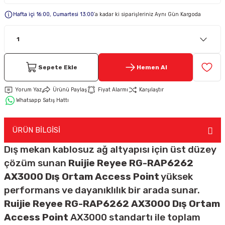
Hafta içi 16:00, Cumartesi 13:00
’a kadar ki siparişleriniz Aynı Gün Kargoda
Keypad-Tuş Takımı Ürünler
Hırsız Alarm Aksesuarlar
Sepete Ekle
Hemen Al
Yorum Yaz
Ürünü Paylaş
Fiyat Alarmı
Karşılaştır
Whatsapp Satış Hattı
ÜRÜN BİLGİSİ
Dış mekan kablosuz ağ altyapısı için üst düzey
çözüm sunan
Ruijie Reyee RG-RAP6262
AX3000 Dış Ortam Access Point
yüksek
performans ve dayanıklılık bir arada sunar.
Ruijie Reyee RG-RAP6262 AX3000 Dış Ortam
Access Point
AX3000 standartı ile toplam