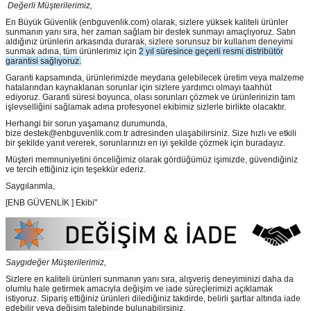
Değerli Müşterilerimiz,
En Büyük Güvenlik
(enbguvenlik.com)
olarak, sizlere yüksek kaliteli ürünler
sunmanın yanı sıra, her zaman sağlam bir destek sunmayı amaçlıyoruz. Satın
aldığınız ürünlerin arkasında durarak, sizlere sorunsuz bir kullanım deneyimi
sunmak adına, tüm ürünlerimiz için
2 yıl süresince geçerli resmi distribütör
garantisi sağlıyoruz.
Garanti kapsamında, ürünlerimizde meydana gelebilecek üretim veya malzeme
hatalarından kaynaklanan sorunlar için sizlere yardımcı olmayı taahhüt
ediyoruz. Garanti süresi boyunca, olası sorunları çözmek ve ürünlerinizin tam
işlevselliğini sağlamak adına profesyonel ekibimiz sizlerle birlikte olacaktır.
Herhangi bir sorun yaşamanız durumunda,
bize destek@enbguvenlik.com.tr adresinden ulaşabilirsiniz. Size hızlı ve etkili
bir şekilde yanıt vererek, sorunlarınızı en iyi şekilde çözmek için buradayız.
Müşteri memnuniyetini önceliğimiz olarak gördüğümüz işimizde, güvendiğiniz
ve tercih ettiğiniz için teşekkür ederiz.
Saygılarımla,
[ENB GÜVENLİK ] Ekibi"
Saygıdeğer Müşterilerimiz,
Sizlere en kaliteli ürünleri sunmanın yanı sıra, alışveriş deneyiminizi daha da
olumlu hale getirmek amacıyla değişim ve iade süreçlerimizi açıklamak
istiyoruz. Sipariş ettiğiniz ürünleri dilediğiniz takdirde, belirli şartlar altında iade
edebilir veya değişim talebinde bulunabilirsiniz.