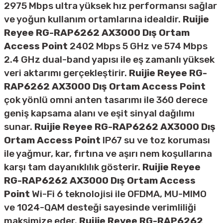
2975 Mbps ultra yüksek hız performansı sağlar
ve yoğun kullanım ortamlarına idealdir.
Ruijie
Reyee RG-RAP6262 AX3000 Dış Ortam
Access Point
2402 Mbps 5 GHz ve 574 Mbps
2.4 GHz dual-band yapısı ile eş zamanlı yüksek
veri aktarımı gerçekleştirir.
Ruijie Reyee RG-
RAP6262 AX3000 Dış Ortam Access Point
çok yönlü omni anten tasarımı ile 360 derece
geniş kapsama alanı ve eşit sinyal dağılımı
sunar.
Ruijie Reyee RG-RAP6262 AX3000 Dış
Ortam Access Point
IP67 su ve toz koruması
ile yağmur, kar, fırtına ve aşırı nem koşullarına
karşı tam dayanıklılık gösterir.
Ruijie Reyee
RG-RAP6262 AX3000 Dış Ortam Access
Point
Wi-Fi 6 teknolojisi ile OFDMA, MU-MIMO
ve 1024-QAM desteği sayesinde verimliliği
maksimize eder.
Ruijie Reyee RG-RAP6262