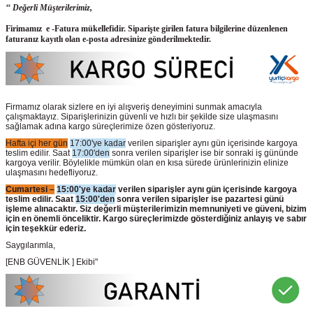
‘‘ Değerli Müşterilerimiz,
Firimamız e -Fatura mükellefidir. Siparişte girilen fatura bilgilerine düzenlenen
faturanız kayıtlı olan e-posta adresinize gönderilmektedir.
Firmamız olarak sizlere en iyi alışveriş deneyimini sunmak amacıyla
çalışmaktayız. Siparişlerinizin güvenli ve hızlı bir şekilde size ulaşmasını
sağlamak adına kargo süreçlerimize özen gösteriyoruz.
Hafta içi her gün
17:00'ye kadar
verilen siparişler aynı gün içerisinde kargoya
teslim edilir. Saat
17:00'den
sonra verilen siparişler ise bir sonraki iş gününde
kargoya verilir. Böylelikle mümkün olan en kısa sürede ürünlerinizin elinize
ulaşmasını hedefliyoruz.
Cumartesi –
15:00'ye kadar
verilen siparişler aynı gün içerisinde kargoya
teslim edilir. Saat
15:00'den
sonra verilen siparişler ise pazartesi günü
işleme alınacaktır. Siz değerli müşterilerimizin memnuniyeti ve güveni, bizim
için en önemli önceliktir. Kargo süreçlerimizde gösterdiğiniz anlayış ve sabır
için teşekkür ederiz.
Saygılarımla,
[ENB GÜVENLİK ] Ekibi"