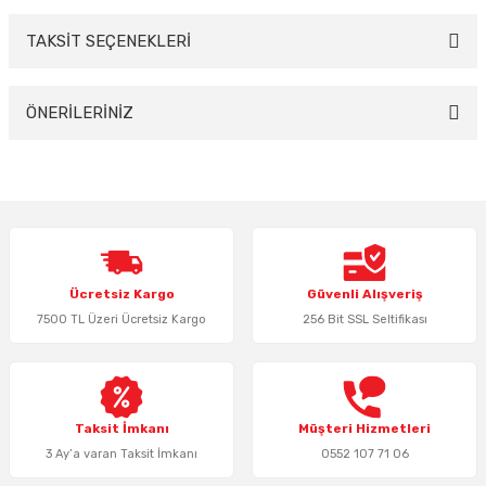
TAKSİT SEÇENEKLERİ
Bu ürüne ilk yorumu siz yapın!
Yorum Yaz
ÖNERİLERİNİZ
Bu ürünün fiyat bilgisi, resim, ürün açıklamalarında ve diğer konularda
yetersiz gördüğünüz noktaları öneri formunu kullanarak tarafımıza
iletebilirsiniz.
Görüş ve önerileriniz için teşekkür ederiz.
Ürün resmi kalitesiz, bozuk veya görüntülenemiyor.
Ücretsiz Kargo
Güvenli Alışveriş
Ürün açıklamasında eksik bilgiler bulunuyor.
7500 TL Üzeri Ücretsiz Kargo
256 Bit SSL Seltifikası
Ürün bilgilerinde hatalar bulunuyor.
Ürün fiyatı diğer sitelerden daha pahalı.
Bu ürüne benzer farklı alternatifler olmalı.
Taksit İmkanı
Müşteri Hizmetleri
3 Ay’a varan Taksit İmkanı
0552 107 71 06