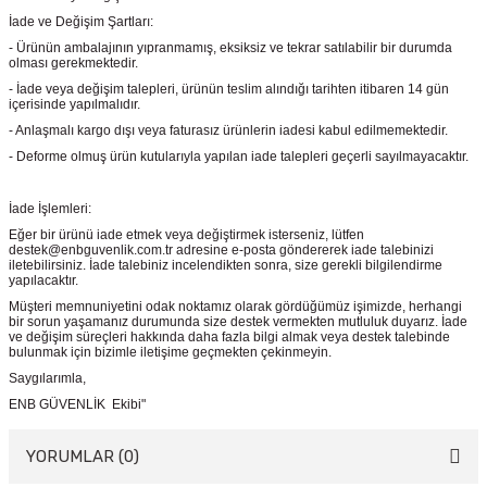
İade ve Değişim Şartları:
- Ürünün ambalajının yıpranmamış, eksiksiz ve tekrar satılabilir bir durumda
olması gerekmektedir.
- İade veya değişim talepleri, ürünün teslim alındığı tarihten itibaren 14 gün
içerisinde yapılmalıdır.
- Anlaşmalı kargo dışı veya faturasız ürünlerin iadesi kabul edilmemektedir.
- Deforme olmuş ürün kutularıyla yapılan iade talepleri geçerli sayılmayacaktır.
İade İşlemleri:
Eğer bir ürünü iade etmek veya değiştirmek isterseniz, lütfen
destek@enbguvenlik.com.tr adresine e-posta göndererek iade talebinizi
iletebilirsiniz. İade talebiniz incelendikten sonra, size gerekli bilgilendirme
yapılacaktır.
Müşteri memnuniyetini odak noktamız olarak gördüğümüz işimizde, herhangi
bir sorun yaşamanız durumunda size destek vermekten mutluluk duyarız. İade
ve değişim süreçleri hakkında daha fazla bilgi almak veya destek talebinde
bulunmak için bizimle iletişime geçmekten çekinmeyin.
Saygılarımla,
ENB GÜVENLİK Ekibi"
YORUMLAR (0)