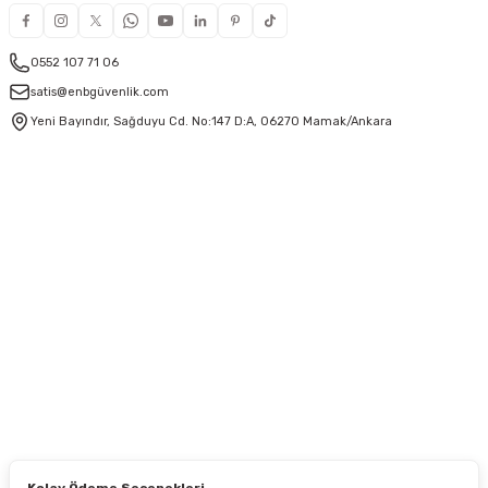
0552 107 71 06
satis@enbgüvenlik.com
Yeni Bayındır, Sağduyu Cd. No:147 D:A, 06270 Mamak/Ankara