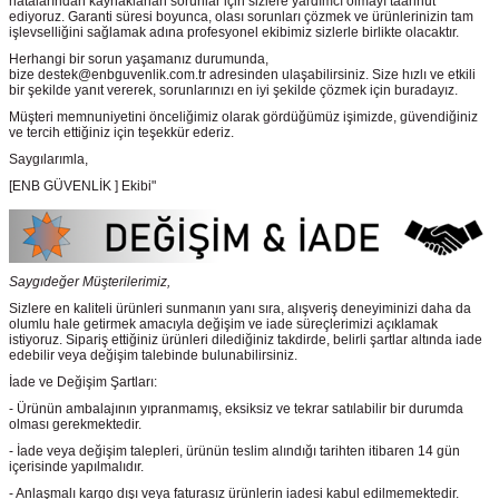
hatalarından kaynaklanan sorunlar için sizlere yardımcı olmayı taahhüt
ediyoruz. Garanti süresi boyunca, olası sorunları çözmek ve ürünlerinizin tam
işlevselliğini sağlamak adına profesyonel ekibimiz sizlerle birlikte olacaktır.
Herhangi bir sorun yaşamanız durumunda,
bize destek@enbguvenlik.com.tr adresinden ulaşabilirsiniz. Size hızlı ve etkili
bir şekilde yanıt vererek, sorunlarınızı en iyi şekilde çözmek için buradayız.
Müşteri memnuniyetini önceliğimiz olarak gördüğümüz işimizde, güvendiğiniz
ve tercih ettiğiniz için teşekkür ederiz.
Saygılarımla,
[ENB GÜVENLİK ] Ekibi"
Saygıdeğer Müşterilerimiz,
Sizlere en kaliteli ürünleri sunmanın yanı sıra, alışveriş deneyiminizi daha da
olumlu hale getirmek amacıyla değişim ve iade süreçlerimizi açıklamak
istiyoruz. Sipariş ettiğiniz ürünleri dilediğiniz takdirde, belirli şartlar altında iade
edebilir veya değişim talebinde bulunabilirsiniz.
İade ve Değişim Şartları:
- Ürünün ambalajının yıpranmamış, eksiksiz ve tekrar satılabilir bir durumda
olması gerekmektedir.
- İade veya değişim talepleri, ürünün teslim alındığı tarihten itibaren 14 gün
içerisinde yapılmalıdır.
- Anlaşmalı kargo dışı veya faturasız ürünlerin iadesi kabul edilmemektedir.