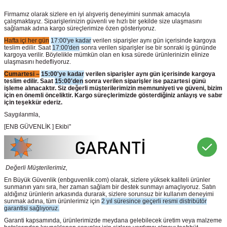
Firmamız olarak sizlere en iyi alışveriş deneyimini sunmak amacıyla
çalışmaktayız. Siparişlerinizin güvenli ve hızlı bir şekilde size ulaşmasını
sağlamak adına kargo süreçlerimize özen gösteriyoruz.
Hafta içi her gün
17:00'ye kadar
verilen siparişler aynı gün içerisinde kargoya
teslim edilir. Saat
17:00'den
sonra verilen siparişler ise bir sonraki iş gününde
kargoya verilir. Böylelikle mümkün olan en kısa sürede ürünlerinizin elinize
ulaşmasını hedefliyoruz.
Cumartesi –
15:00'ye kadar
verilen siparişler aynı gün içerisinde kargoya
teslim edilir. Saat
15:00'den
sonra verilen siparişler ise pazartesi günü
işleme alınacaktır. Siz değerli müşterilerimizin memnuniyeti ve güveni, bizim
için en önemli önceliktir. Kargo süreçlerimizde gösterdiğiniz anlayış ve sabır
için teşekkür ederiz.
Saygılarımla,
[ENB GÜVENLİK ] Ekibi"
Değerli Müşterilerimiz,
En Büyük Güvenlik
(enbguvenlik.com)
olarak, sizlere yüksek kaliteli ürünler
sunmanın yanı sıra, her zaman sağlam bir destek sunmayı amaçlıyoruz. Satın
aldığınız ürünlerin arkasında durarak, sizlere sorunsuz bir kullanım deneyimi
sunmak adına, tüm ürünlerimiz için
2 yıl süresince geçerli resmi distribütör
garantisi sağlıyoruz.
Garanti kapsamında, ürünlerimizde meydana gelebilecek üretim veya malzeme