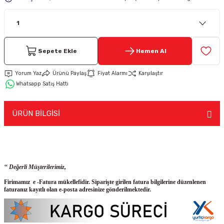
Keypad-Tuş Takımı Ürünler
Hırsız Alarm Aksesuarlar
Sepete Ekle
Hemen Al
Yorum Yaz
Ürünü Paylaş
Fiyat Alarmı
Karşılaştır
Whatsapp Satış Hattı
ÜRÜN BİLGİSİ
‘‘ Değerli Müşterilerimiz,
Firimamız e -Fatura mükellefidir. Siparişte girilen fatura bilgilerine düzenlenen
faturanız kayıtlı olan e-posta adresinize gönderilmektedir.