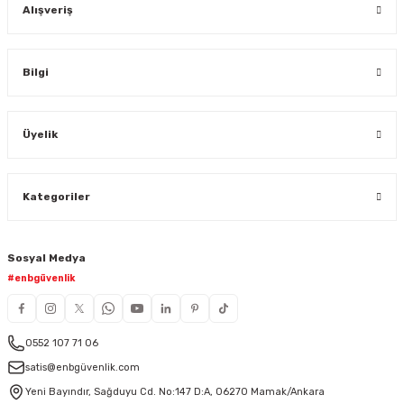
Alışveriş
Bilgi
Üyelik
Kategoriler
Sosyal Medya
#enbgüvenlik
0552 107 71 06
satis@enbgüvenlik.com
Yeni Bayındır, Sağduyu Cd. No:147 D:A, 06270 Mamak/Ankara