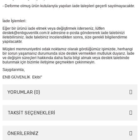
- Deforme olmuş ürün kutularıyla yapılan iade talepleri geçerli sayılmayacaktır.
İade İşlemleri:
Eğer bir ürünü iade etmek veya değiştirmek isterseniz, lütfen
destek@enbguvenlik.com.tr adresine e-posta göndererek iade talebinizi
iletebilirsiniz. İade talebiniz incelendikten sonra, size gerekli bilgilendirme
yapılacaktır.
Müşteri memnuniyetini odak noktamız olarak gördüğümüz işimizde, herhangi
bir sorun yaşamanız durumunda size destek vermekten mutluluk duyarız. İade
ve değişim süreçleri hakkında daha fazla bilgi almak veya destek talebinde
bulunmak için bizimle iletişime geçmekten çekinmeyin.
Saygılarımla,
ENB GÜVENLİK Ekibi"
YORUMLAR (0)
TAKSİT SEÇENEKLERİ
Bu ürüne ilk yorumu siz yapın!
Yorum Yaz
ÖNERİLERİNİZ