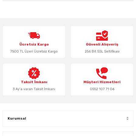
Bu ürünün fiyat bilgisi, resim, ürün açıklamalarında ve diğer konularda
yetersiz gördüğünüz noktaları öneri formunu kullanarak tarafımıza
iletebilirsiniz.
Görüş ve önerileriniz için teşekkür ederiz.
Ürün resmi kalitesiz, bozuk veya görüntülenemiyor.
Ücretsiz Kargo
Güvenli Alışveriş
Ürün açıklamasında eksik bilgiler bulunuyor.
7500 TL Üzeri Ücretsiz Kargo
256 Bit SSL Seltifikası
Ürün bilgilerinde hatalar bulunuyor.
Ürün fiyatı diğer sitelerden daha pahalı.
Bu ürüne benzer farklı alternatifler olmalı.
Taksit İmkanı
Müşteri Hizmetleri
3 Ay’a varan Taksit İmkanı
0552 107 71 06
Gönder
Kurumsal