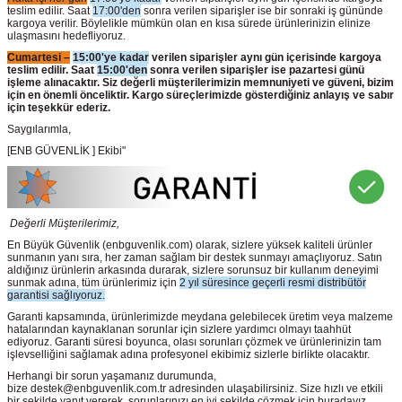
teslim edilir. Saat
17:00'den
sonra verilen siparişler ise bir sonraki iş gününde
kargoya verilir. Böylelikle mümkün olan en kısa sürede ürünlerinizin elinize
ulaşmasını hedefliyoruz.
Cumartesi –
15:00'ye kadar
verilen siparişler aynı gün içerisinde kargoya
teslim edilir. Saat
15:00'den
sonra verilen siparişler ise pazartesi günü
işleme alınacaktır. Siz değerli müşterilerimizin memnuniyeti ve güveni, bizim
için en önemli önceliktir. Kargo süreçlerimizde gösterdiğiniz anlayış ve sabır
için teşekkür ederiz.
Saygılarımla,
[ENB GÜVENLİK ] Ekibi"
Değerli Müşterilerimiz,
En Büyük Güvenlik
(enbguvenlik.com)
olarak, sizlere yüksek kaliteli ürünler
sunmanın yanı sıra, her zaman sağlam bir destek sunmayı amaçlıyoruz. Satın
aldığınız ürünlerin arkasında durarak, sizlere sorunsuz bir kullanım deneyimi
sunmak adına, tüm ürünlerimiz için
2 yıl süresince geçerli resmi distribütör
garantisi sağlıyoruz.
Garanti kapsamında, ürünlerimizde meydana gelebilecek üretim veya malzeme
hatalarından kaynaklanan sorunlar için sizlere yardımcı olmayı taahhüt
ediyoruz. Garanti süresi boyunca, olası sorunları çözmek ve ürünlerinizin tam
işlevselliğini sağlamak adına profesyonel ekibimiz sizlerle birlikte olacaktır.
Herhangi bir sorun yaşamanız durumunda,
bize destek@enbguvenlik.com.tr adresinden ulaşabilirsiniz. Size hızlı ve etkili
bir şekilde yanıt vererek, sorunlarınızı en iyi şekilde çözmek için buradayız.