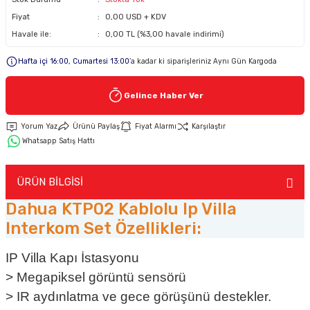
Fiyat
0,00 USD + KDV
Keypad-Tuş Takımı Ürünler
Havale ile:
0,00 TL (%3,00 havale indirimi)
Hafta içi 16:00, Cumartesi 13:00
’a kadar ki siparişleriniz Aynı Gün Kargoda
Hırsız Alarm Aksesuarlar
Gelince Haber Ver
Yorum Yaz
Ürünü Paylaş
Fiyat Alarmı
Karşılaştır
Whatsapp Satış Hattı
ÜRÜN BİLGİSİ
Dahua KTP02 Kablolu Ip Villa
Interkom Set Özellikleri:
IP Villa Kapı İstasyonu
>
Megapiksel görüntü sensörü
>
IR aydınlatma ve gece görüşünü destekler.