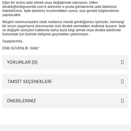
Eğer bir ürünü iade etmek veya değiştirmek isterseniz, lütfen
destek@enbguvenlik.com.tr adresine e-posta göndererek iade talebinizi
iletebilirsiniz. İade talebiniz incelendikten sonra, size gerekli bilgilendirme
yapılacaktır.
Müşteri memnuniyetini odak noktamız olarak gördüğümüz işimizde, herhangi
bir sorun yaşamanız durumunda size destek vermekten mutluluk duyarız. İade
ve değişim süreçleri hakkında daha fazla bilgi almak veya destek talebinde
bulunmak için bizimle iletişime geçmekten çekinmeyin.
Saygılarımla,
ENB GÜVENLİK Ekibi"
YORUMLAR (0)
TAKSİT SEÇENEKLERİ
Bu ürüne ilk yorumu siz yapın!
Yorum Yaz
ÖNERİLERİNİZ
Bu ürünün fiyat bilgisi, resim, ürün açıklamalarında ve diğer konularda
yetersiz gördüğünüz noktaları öneri formunu kullanarak tarafımıza
iletebilirsiniz.
Görüş ve önerileriniz için teşekkür ederiz.