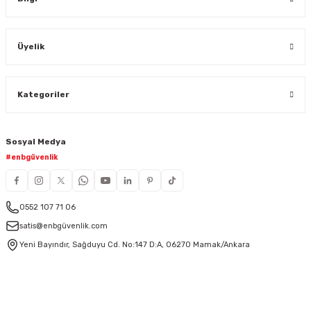
Üyelik
Kategoriler
Sosyal Medya
#enbgüvenlik
0552 107 71 06
satis@enbgüvenlik.com
Yeni Bayındır, Sağduyu Cd. No:147 D:A, 06270 Mamak/Ankara