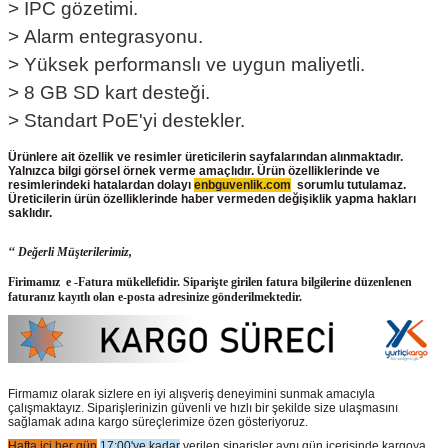
>
IPC gözetimi.
>
Alarm entegrasyonu.
>
Yüksek performanslı ve uygun maliyetli.
>
8 GB SD kart desteği.
>
Standart PoE'yi destekler.
Ürünlere ait özellik ve resimler üreticilerin sayfalarından alınmaktadır.
Yalnızca bilgi görsel örnek verme amaçlıdır. Ürün özelliklerinde ve
resimlerindeki hatalardan dolayı
enbguvenlik.com
sorumlu tutulamaz.
Üreticilerin ürün
özelliklerinde haber vermeden değişiklik yapma hakları
saklıdır.
‘‘ Değerli Müşterilerimiz,
Firimamız e -Fatura mükellefidir. Siparişte girilen fatura bilgilerine düzenlenen
faturanız kayıtlı olan e-posta adresinize gönderilmektedir.
Firmamız olarak sizlere en iyi alışveriş deneyimini sunmak amacıyla
çalışmaktayız. Siparişlerinizin güvenli ve hızlı bir şekilde size ulaşmasını
sağlamak adına kargo süreçlerimize özen gösteriyoruz.
Hafta içi her gün
17:00'ye kadar
verilen siparişler aynı gün içerisinde kargoya