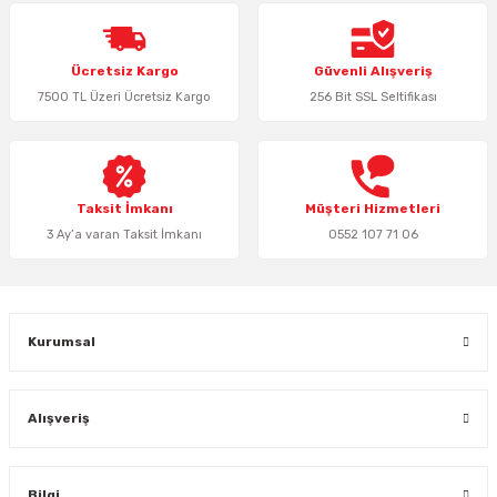
Ürün resmi kalitesiz, bozuk veya görüntülenemiyor.
Ücretsiz Kargo
Güvenli Alışveriş
Ürün açıklamasında eksik bilgiler bulunuyor.
7500 TL Üzeri Ücretsiz Kargo
256 Bit SSL Seltifikası
Ürün bilgilerinde hatalar bulunuyor.
Ürün fiyatı diğer sitelerden daha pahalı.
Bu ürüne benzer farklı alternatifler olmalı.
Taksit İmkanı
Müşteri Hizmetleri
3 Ay’a varan Taksit İmkanı
0552 107 71 06
Gönder
Kurumsal
Alışveriş
Bilgi