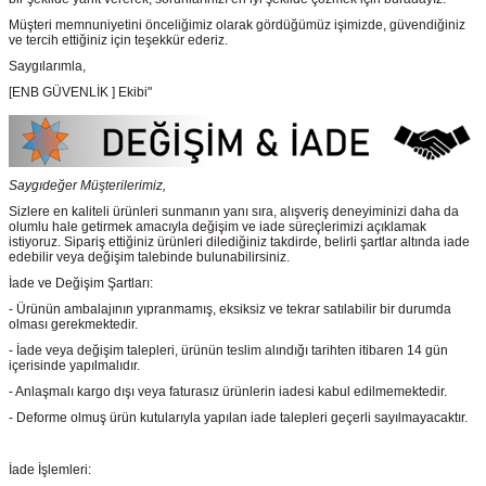
Müşteri memnuniyetini önceliğimiz olarak gördüğümüz işimizde, güvendiğiniz
ve tercih ettiğiniz için teşekkür ederiz.
Saygılarımla,
[ENB GÜVENLİK ] Ekibi"
Saygıdeğer Müşterilerimiz,
Sizlere en kaliteli ürünleri sunmanın yanı sıra, alışveriş deneyiminizi daha da
olumlu hale getirmek amacıyla değişim ve iade süreçlerimizi açıklamak
istiyoruz. Sipariş ettiğiniz ürünleri dilediğiniz takdirde, belirli şartlar altında iade
edebilir veya değişim talebinde bulunabilirsiniz.
İade ve Değişim Şartları:
- Ürünün ambalajının yıpranmamış, eksiksiz ve tekrar satılabilir bir durumda
olması gerekmektedir.
- İade veya değişim talepleri, ürünün teslim alındığı tarihten itibaren 14 gün
içerisinde yapılmalıdır.
- Anlaşmalı kargo dışı veya faturasız ürünlerin iadesi kabul edilmemektedir.
- Deforme olmuş ürün kutularıyla yapılan iade talepleri geçerli sayılmayacaktır.
İade İşlemleri: