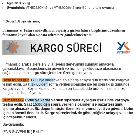
Ağırlık:
0.35 kg
Uyumluluk:
VTH5222CH-S1 ve VTNS1006A-2 monitörlerle tam uyumlu
‘‘ Değerli Müşterilerimiz,
Firimamız e -Fatura mükellefidir. Siparişte girilen fatura bilgilerine düzenlenen
faturanız kayıtlı olan e-posta adresinize gönderilmektedir.
Firmamız olarak sizlere en iyi alışveriş deneyimini sunmak amacıyla
çalışmaktayız. Siparişlerinizin güvenli ve hızlı bir şekilde size ulaşmasını
sağlamak adına kargo süreçlerimize özen gösteriyoruz.
Hafta içi her gün
17:00'ye kadar
verilen siparişler aynı gün içerisinde kargoya
teslim edilir. Saat
17:00'den
sonra verilen siparişler ise bir sonraki iş gününde
kargoya verilir. Böylelikle mümkün olan en kısa sürede ürünlerinizin elinize
ulaşmasını hedefliyoruz.
Cumartesi –
15:00'ye kadar
verilen siparişler aynı gün içerisinde kargoya
teslim edilir. Saat
15:00'den
sonra verilen siparişler ise pazartesi günü
işleme alınacaktır. Siz değerli müşterilerimizin memnuniyeti ve güveni, bizim
için en önemli önceliktir. Kargo süreçlerimizde gösterdiğiniz anlayış ve sabır
için teşekkür ederiz.
Saygılarımla,
[ENB GÜVENLİK ] Ekibi"