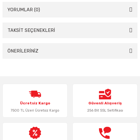
YORUMLAR (0)
TAKSİT SEÇENEKLERİ
Bu ürüne ilk yorumu siz yapın!
Yorum Yaz
ÖNERİLERİNİZ
Bu ürünün fiyat bilgisi, resim, ürün açıklamalarında ve diğer konularda
yetersiz gördüğünüz noktaları öneri formunu kullanarak tarafımıza
iletebilirsiniz.
Görüş ve önerileriniz için teşekkür ederiz.
Ürün resmi kalitesiz, bozuk veya görüntülenemiyor.
Ücretsiz Kargo
Güvenli Alışveriş
Ürün açıklamasında eksik bilgiler bulunuyor.
7500 TL Üzeri Ücretsiz Kargo
256 Bit SSL Seltifikası
Ürün bilgilerinde hatalar bulunuyor.
Ürün fiyatı diğer sitelerden daha pahalı.
Bu ürüne benzer farklı alternatifler olmalı.