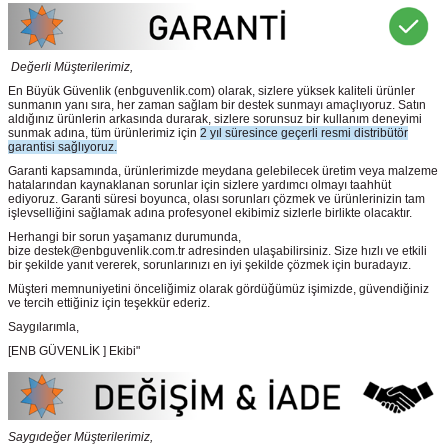
Değerli Müşterilerimiz,
En Büyük Güvenlik
(enbguvenlik.com)
olarak, sizlere yüksek kaliteli ürünler
sunmanın yanı sıra, her zaman sağlam bir destek sunmayı amaçlıyoruz. Satın
aldığınız ürünlerin arkasında durarak, sizlere sorunsuz bir kullanım deneyimi
sunmak adına, tüm ürünlerimiz için
2 yıl süresince geçerli resmi distribütör
garantisi sağlıyoruz.
Garanti kapsamında, ürünlerimizde meydana gelebilecek üretim veya malzeme
hatalarından kaynaklanan sorunlar için sizlere yardımcı olmayı taahhüt
ediyoruz. Garanti süresi boyunca, olası sorunları çözmek ve ürünlerinizin tam
işlevselliğini sağlamak adına profesyonel ekibimiz sizlerle birlikte olacaktır.
Herhangi bir sorun yaşamanız durumunda,
bize destek@enbguvenlik.com.tr adresinden ulaşabilirsiniz. Size hızlı ve etkili
bir şekilde yanıt vererek, sorunlarınızı en iyi şekilde çözmek için buradayız.
Müşteri memnuniyetini önceliğimiz olarak gördüğümüz işimizde, güvendiğiniz
ve tercih ettiğiniz için teşekkür ederiz.
Saygılarımla,
[ENB GÜVENLİK ] Ekibi"
Saygıdeğer Müşterilerimiz,