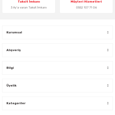
Taksit İmkanı
Müşteri Hizmetleri
3 Ay’a varan Taksit İmkanı
0552 107 71 06
Gönder
Kurumsal
Alışveriş
Bilgi
Üyelik
Kategoriler