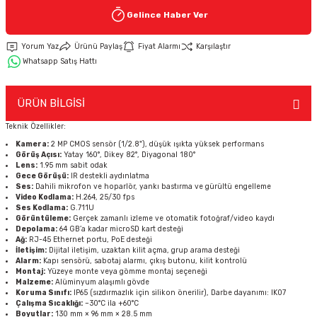
Gelince Haber Ver
Keypad-Tuş Takımı Ürünler
Yorum Yaz
Ürünü Paylaş
Fiyat Alarmı
Karşılaştır
Whatsapp Satış Hattı
Hırsız Alarm Aksesuarlar
ÜRÜN BİLGİSİ
Teknik Özellikler:
Kamera:
2 MP CMOS sensör (1/2.8"), düşük ışıkta yüksek performans
Görüş Açısı:
Yatay 160°, Dikey 82°, Diyagonal 180°
Lens:
1.95 mm sabit odak
Gece Görüşü:
IR destekli aydınlatma
Ses:
Dahili mikrofon ve hoparlör, yankı bastırma ve gürültü engelleme
Video Kodlama:
H.264, 25/30 fps
Ses Kodlama:
G.711U
Görüntüleme:
Gerçek zamanlı izleme ve otomatik fotoğraf/video kaydı
Depolama:
64 GB’a kadar microSD kart desteği
Ağ:
RJ-45 Ethernet portu, PoE desteği
İletişim:
Dijital iletişim, uzaktan kilit açma, grup arama desteği
Alarm:
Kapı sensörü, sabotaj alarmı, çıkış butonu, kilit kontrolü
Montaj:
Yüzeye monte veya gömme montaj seçeneği
Malzeme:
Alüminyum alaşımlı gövde
Koruma Sınıfı:
IP65 (sızdırmazlık için silikon önerilir), Darbe dayanımı: IK07
Çalışma Sıcaklığı:
–30°C ila +60°C
Boyutlar:
130 mm × 96 mm × 28.5 mm