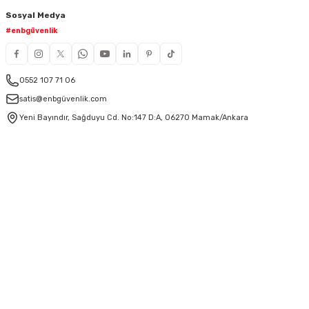
Sosyal Medya
#enbgüvenlik
0552 107 71 06
satis@enbgüvenlik.com
Yeni Bayındır, Sağduyu Cd. No:147 D:A, 06270 Mamak/Ankara