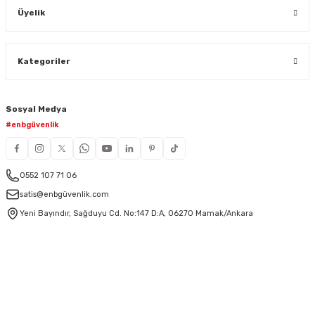
Üyelik
Kategoriler
Sosyal Medya
#enbgüvenlik
0552 107 71 06
satis@enbgüvenlik.com
Yeni Bayındır, Sağduyu Cd. No:147 D:A, 06270 Mamak/Ankara