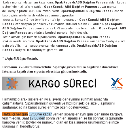
kolay montajıyla zaman kazandırır.
Opak Kapaklı ABS Dağıtım Panosu
vidalı kapak
sistemiyle hızlı erişim sağlar.
Opak Kapaklı ABS Dağıtım Panosu
duvar montaj
delikleriyle pratik kurulum imkanı verir.
Opak Kapaklı ABS Dağıtım Panosu
esnek
kablo girişleriyle farklı kablo çaplarına uygundur.
sigorta, kontaktör ve termik montajı için uygundur.
Opak Kapaklı ABS Dağıtım
Panosu
otomasyon panelleri ve kumanda kutuları olarak kullanılır.
Opak Kapaklı
ABS Dağıtım Panosu
jeneratör ve UPS sistemlerinde tercih edilir.
Opak Kapaklı ABS
Dağıtım Panosu
aydınlatma kontrol panoları için idealdir.
satın almak için hemen sipariş verin.
Opak Kapaklı ABS Dağıtım Panosu
stoklarımızda sınırlıdır.
Opak Kapaklı ABS Dağıtım Panosu
kampanya fiyatıyla şimdi
sizin olabilir. hızlı kargo avantajıyla kapınıza gelir.
Opak Kapaklı ABS Dağıtım
Panosu
müşteri memnuniyeti garantilidir.
‘‘ Değerli Müşterilerimiz,
Firimamız e -Fatura mükellefidir. Siparişte girilen fatura bilgilerine düzenlenen
faturanız kayıtlı olan e-posta adresinize gönderilmektedir.
Firmamız olarak sizlere en iyi alışveriş deneyimini sunmak amacıyla
çalışmaktayız. Siparişlerinizin güvenli ve hızlı bir şekilde size ulaşmasını
sağlamak adına kargo süreçlerimize özen gösteriyoruz.
Hafta içi her gün
17:00'ye kadar
verilen siparişler aynı gün içerisinde kargoya
teslim edilir. Saat
17:00'den
sonra verilen siparişler ise bir sonraki iş gününde
kargoya verilir. Böylelikle mümkün olan en kısa sürede ürünlerinizin elinize
ulaşmasını hedefliyoruz.