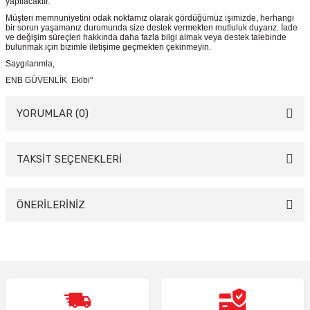
yapılacaktır.
Müşteri memnuniyetini odak noktamız olarak gördüğümüz işimizde, herhangi
bir sorun yaşamanız durumunda size destek vermekten mutluluk duyarız. İade
ve değişim süreçleri hakkında daha fazla bilgi almak veya destek talebinde
bulunmak için bizimle iletişime geçmekten çekinmeyin.
Saygılarımla,
ENB GÜVENLİK Ekibi"
YORUMLAR (0)
TAKSİT SEÇENEKLERİ
Bu ürüne ilk yorumu siz yapın!
Yorum Yaz
ÖNERİLERİNİZ
Bu ürünün fiyat bilgisi, resim, ürün açıklamalarında ve diğer konularda
yetersiz gördüğünüz noktaları öneri formunu kullanarak tarafımıza
iletebilirsiniz.
Görüş ve önerileriniz için teşekkür ederiz.
Ürün resmi kalitesiz, bozuk veya görüntülenemiyor.