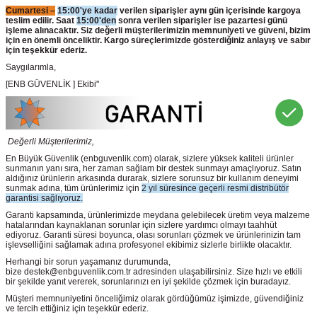
Cumartesi –
15:00'ye kadar
verilen siparişler aynı gün içerisinde kargoya
teslim edilir. Saat
15:00'den
sonra verilen siparişler ise pazartesi günü
işleme alınacaktır. Siz değerli müşterilerimizin memnuniyeti ve güveni, bizim
için en önemli önceliktir. Kargo süreçlerimizde gösterdiğiniz anlayış ve sabır
için teşekkür ederiz.
Saygılarımla,
[ENB GÜVENLİK ] Ekibi"
Değerli Müşterilerimiz,
En Büyük Güvenlik
(enbguvenlik.com)
olarak, sizlere yüksek kaliteli ürünler
sunmanın yanı sıra, her zaman sağlam bir destek sunmayı amaçlıyoruz. Satın
aldığınız ürünlerin arkasında durarak, sizlere sorunsuz bir kullanım deneyimi
sunmak adına, tüm ürünlerimiz için
2 yıl süresince geçerli resmi distribütör
garantisi sağlıyoruz.
Garanti kapsamında, ürünlerimizde meydana gelebilecek üretim veya malzeme
hatalarından kaynaklanan sorunlar için sizlere yardımcı olmayı taahhüt
ediyoruz. Garanti süresi boyunca, olası sorunları çözmek ve ürünlerinizin tam
işlevselliğini sağlamak adına profesyonel ekibimiz sizlerle birlikte olacaktır.
Herhangi bir sorun yaşamanız durumunda,
bize destek@enbguvenlik.com.tr adresinden ulaşabilirsiniz. Size hızlı ve etkili
bir şekilde yanıt vererek, sorunlarınızı en iyi şekilde çözmek için buradayız.
Müşteri memnuniyetini önceliğimiz olarak gördüğümüz işimizde, güvendiğiniz
ve tercih ettiğiniz için teşekkür ederiz.