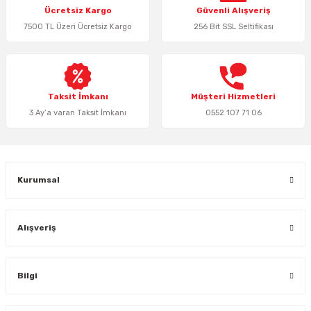
Ücretsiz Kargo
Güvenli Alışveriş
Ürün açıklamasında eksik bilgiler bulunuyor.
7500 TL Üzeri Ücretsiz Kargo
256 Bit SSL Seltifikası
Ürün bilgilerinde hatalar bulunuyor.
Ürün fiyatı diğer sitelerden daha pahalı.
Bu ürüne benzer farklı alternatifler olmalı.
Taksit İmkanı
Müşteri Hizmetleri
3 Ay’a varan Taksit İmkanı
0552 107 71 06
Gönder
Kurumsal
Alışveriş
Bilgi