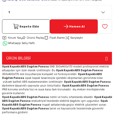
Keypad-Tuş Takımı Ürünler
Hırsız Alarm Aksesuarlar
Sepete Ekle
Hemen Al
Yorum Yaz
Ürünü Paylaş
Fiyat Alarmı
Karşılaştır
Whatsapp Satış Hattı
ÜRÜN BİLGİSİ
Opak Kapaklı ABS Dağıtım Panosu
ENB 300x400x170 modeli profesyonel elektrik
altyapıları için özel olarak üretilmiştir. Bu
Opak Kapaklı ABS Dağıtım Panosu
300x400x170 mm boyutlarıyla kompakt ve fonksiyoneldir.
Opak Kapaklı ABS
Dağıtım Panosu
opak kapak tasarımıyla içerideki ekipmanları görünmez kılar.
yüksek kaliteli ABS malzemesinden üretilmiştir.
Opak Kapaklı ABS Dağıtım Panosu
darbelere dayanıklı yapısıyla uzun ömürlüdür.
Opak Kapaklı ABS Dağıtım Panosu
IP65 koruma sınıfıyla toz ve suya karşı tam korumadır. dış mekan montajlarında
güvenle kullanılır.
Opak Kapaklı ABS Dağıtım Panosu
nemli ve tozlu ortamlarda idealdir.
Opak Kapaklı
ABS Dağıtım Panosu
endüstriyel tesislerde elektrik dağıtımı için uygundur.
Opak
Kapaklı ABS Dağıtım Panosu
inşaat sahalarında geçici elektrik çözümleri sunar.
Opak Kapaklı ABS Dağıtım Panosu
tarım ve hayvancılık tesislerinde güvenilir
performans gösterir.