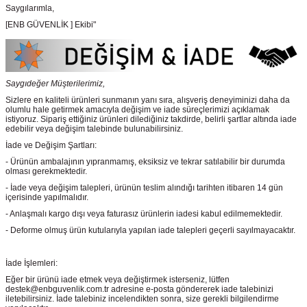
Saygılarımla,
[ENB GÜVENLİK ] Ekibi"
Saygıdeğer Müşterilerimiz,
Sizlere en kaliteli ürünleri sunmanın yanı sıra, alışveriş deneyiminizi daha da
olumlu hale getirmek amacıyla değişim ve iade süreçlerimizi açıklamak
istiyoruz. Sipariş ettiğiniz ürünleri dilediğiniz takdirde, belirli şartlar altında iade
edebilir veya değişim talebinde bulunabilirsiniz.
İade ve Değişim Şartları:
- Ürünün ambalajının yıpranmamış, eksiksiz ve tekrar satılabilir bir durumda
olması gerekmektedir.
- İade veya değişim talepleri, ürünün teslim alındığı tarihten itibaren 14 gün
içerisinde yapılmalıdır.
- Anlaşmalı kargo dışı veya faturasız ürünlerin iadesi kabul edilmemektedir.
- Deforme olmuş ürün kutularıyla yapılan iade talepleri geçerli sayılmayacaktır.
İade İşlemleri:
Eğer bir ürünü iade etmek veya değiştirmek isterseniz, lütfen
destek@enbguvenlik.com.tr adresine e-posta göndererek iade talebinizi
iletebilirsiniz. İade talebiniz incelendikten sonra, size gerekli bilgilendirme