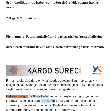
ürün
özelliklerinde haber vermeden değişiklik yapma hakları
saklıdır.
‘‘ Değerli Müşterilerimiz,
Firimamız e -Fatura mükellefidir. Siparişte girilen fatura bilgilerine
düzenlenen faturanız
kayıtlı olan e-posta adresinize gönderilmektedir.
Firmamız olarak sizlere en iyi alışveriş deneyimini sunmak amacıyla
çalışmaktayız. Siparişlerinizin güvenli ve hızlı bir şekilde size ulaşmasını
sağlamak adına kargo süreçlerimize özen gösteriyoruz.
Hafta içi her gün
17:00'ye kadar
verilen siparişler aynı gün içerisinde
kargoya teslim edilir. Saat
17:00'den
sonra verilen siparişler ise bir
sonraki iş gününde kargoya verilir. Böylelikle mümkün olan en kısa
sürede ürünlerinizin elinize ulaşmasını hedefliyoruz.