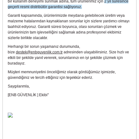
bir kullanım deneyimi sunmak adına, tüm ürünlerimiz için
2 yıl süresince
geçerli resmi distribütör garantisi sağlıyoruz.
Garanti kapsamında, ürünlerimizde meydana gelebilecek üretim veya
malzeme hatalarından kaynaklanan sorunlar için sizlere yardımcı olmayı
taahhüt ediyoruz. Garanti süresi boyunca, olası sorunları çözmek ve
ürünlerinizin tam işlevselliğini sağlamak adına profesyonel ekibimiz
sizlerle birlikte olacaktır.
Herhangi bir sorun yaşamanız durumunda,
bize
destek@enbguvenlik.com.tr
adresinden ulaşabilirsiniz. Size hızlı ve
etkili bir şekilde yanıt vererek, sorunlarınızı en iyi şekilde çözmek için
buradayız.
Müşteri memnuniyetini önceliğimiz olarak gördüğümüz işimizde,
güvendiğiniz ve tercih ettiğiniz için teşekkür ederiz.
Saygılarımla,
[ENB GÜVENLİK ] Ekibi"