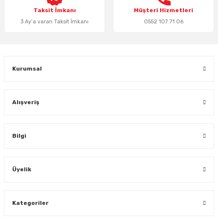
Taksit İmkanı
Müşteri Hizmetleri
Gönder
3 Ay’a varan Taksit İmkanı
0552 107 71 06
Kurumsal
Alışveriş
Bilgi
Üyelik
Kategoriler