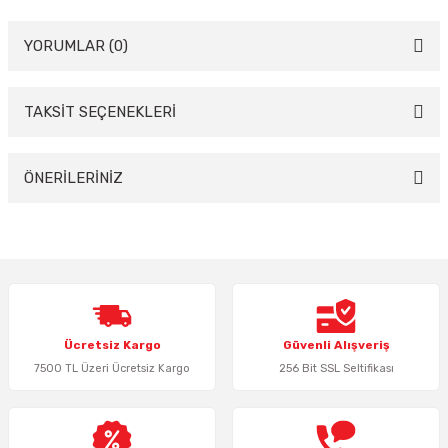
YORUMLAR (0)
TAKSİT SEÇENEKLERİ
Bu ürüne ilk yorumu siz yapın!
Yorum Yaz
ÖNERİLERİNİZ
Bu ürünün fiyat bilgisi, resim, ürün açıklamalarında ve diğer konularda
yetersiz gördüğünüz noktaları öneri formunu kullanarak tarafımıza
iletebilirsiniz.
Görüş ve önerileriniz için teşekkür ederiz.
Ürün resmi kalitesiz, bozuk veya görüntülenemiyor.
Ücretsiz Kargo
Güvenli Alışveriş
Ürün açıklamasında eksik bilgiler bulunuyor.
7500 TL Üzeri Ücretsiz Kargo
256 Bit SSL Seltifikası
Ürün bilgilerinde hatalar bulunuyor.
Ürün fiyatı diğer sitelerden daha pahalı.
Bu ürüne benzer farklı alternatifler olmalı.