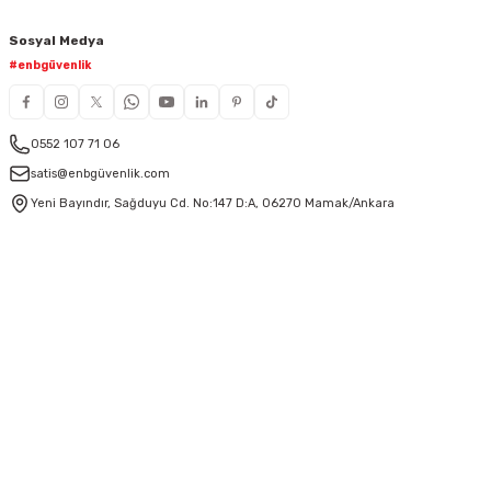
Sosyal Medya
#enbgüvenlik
0552 107 71 06
satis@enbgüvenlik.com
Yeni Bayındır, Sağduyu Cd. No:147 D:A, 06270 Mamak/Ankara