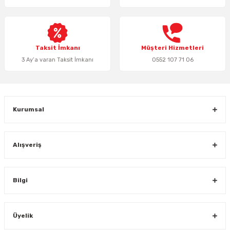
Ürün bilgilerinde hatalar bulunuyor.
Ürün fiyatı diğer sitelerden daha pahalı.
Bu ürüne benzer farklı alternatifler olmalı.
Taksit İmkanı
Müşteri Hizmetleri
3 Ay’a varan Taksit İmkanı
0552 107 71 06
Gönder
Kurumsal
Alışveriş
Bilgi
Üyelik