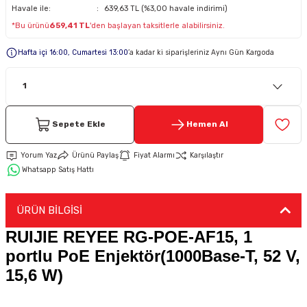
Havale ile:
639,63 TL (%3,00 havale indirimi)
*Bu ürünü
659,41 TL
'den başlayan taksitlerle alabilirsiniz.
Keypad-Tuş Takımı Ürünler
Hafta içi 16:00, Cumartesi 13:00
’a kadar ki siparişleriniz Aynı Gün Kargoda
Hırsız Alarm Aksesuarlar
Sepete Ekle
Hemen Al
Yorum Yaz
Ürünü Paylaş
Fiyat Alarmı
Karşılaştır
Whatsapp Satış Hattı
ÜRÜN BİLGİSİ
RUIJIE REYEE RG-POE-AF15, 1
portlu PoE Enjektör(1000Base-T, 52 V,
15,6 W)