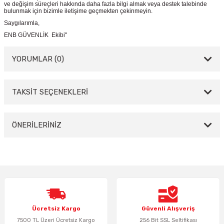
ve değişim süreçleri hakkında daha fazla bilgi almak veya destek talebinde
bulunmak için bizimle iletişime geçmekten çekinmeyin.
Saygılarımla,
ENB GÜVENLİK Ekibi"
YORUMLAR (0)
TAKSİT SEÇENEKLERİ
Bu ürüne ilk yorumu siz yapın!
Yorum Yaz
ÖNERİLERİNİZ
Bu ürünün fiyat bilgisi, resim, ürün açıklamalarında ve diğer konularda
yetersiz gördüğünüz noktaları öneri formunu kullanarak tarafımıza
iletebilirsiniz.
Görüş ve önerileriniz için teşekkür ederiz.
Ürün resmi kalitesiz, bozuk veya görüntülenemiyor.
Ücretsiz Kargo
Güvenli Alışveriş
Ürün açıklamasında eksik bilgiler bulunuyor.
7500 TL Üzeri Ücretsiz Kargo
256 Bit SSL Seltifikası