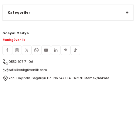
Kategoriler
Sosyal Medya
#enbgüvenlik
0552 107 71 06
satis@enbgüvenlik.com
Yeni Bayındır, Sağduyu Cd. No:147 D:A, 06270 Mamak/Ankara