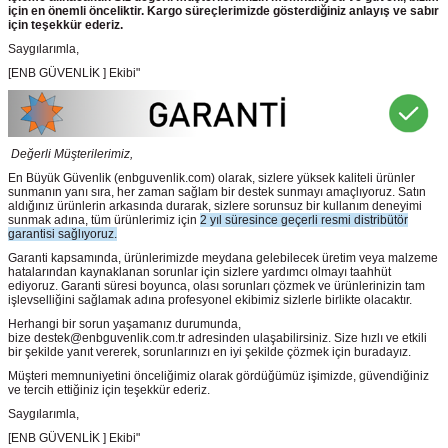
için en önemli önceliktir. Kargo süreçlerimizde gösterdiğiniz anlayış ve sabır
için teşekkür ederiz.
Saygılarımla,
[ENB GÜVENLİK ] Ekibi"
Değerli Müşterilerimiz,
En Büyük Güvenlik
(enbguvenlik.com)
olarak, sizlere yüksek kaliteli ürünler
sunmanın yanı sıra, her zaman sağlam bir destek sunmayı amaçlıyoruz. Satın
aldığınız ürünlerin arkasında durarak, sizlere sorunsuz bir kullanım deneyimi
sunmak adına, tüm ürünlerimiz için
2 yıl süresince geçerli resmi distribütör
garantisi sağlıyoruz.
Garanti kapsamında, ürünlerimizde meydana gelebilecek üretim veya malzeme
hatalarından kaynaklanan sorunlar için sizlere yardımcı olmayı taahhüt
ediyoruz. Garanti süresi boyunca, olası sorunları çözmek ve ürünlerinizin tam
işlevselliğini sağlamak adına profesyonel ekibimiz sizlerle birlikte olacaktır.
Herhangi bir sorun yaşamanız durumunda,
bize destek@enbguvenlik.com.tr adresinden ulaşabilirsiniz. Size hızlı ve etkili
bir şekilde yanıt vererek, sorunlarınızı en iyi şekilde çözmek için buradayız.
Müşteri memnuniyetini önceliğimiz olarak gördüğümüz işimizde, güvendiğiniz
ve tercih ettiğiniz için teşekkür ederiz.
Saygılarımla,
[ENB GÜVENLİK ] Ekibi"