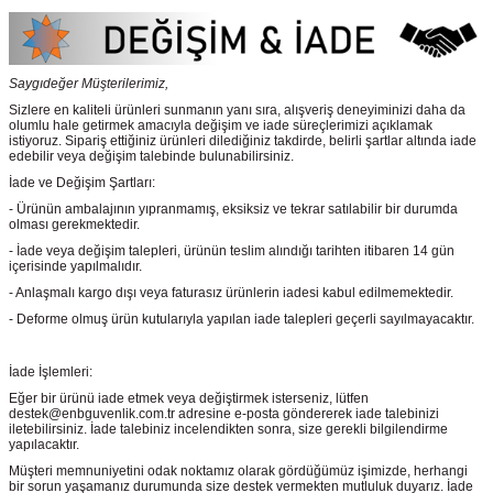
Saygıdeğer Müşterilerimiz,
Sizlere en kaliteli ürünleri sunmanın yanı sıra, alışveriş deneyiminizi daha da
olumlu hale getirmek amacıyla değişim ve iade süreçlerimizi açıklamak
istiyoruz. Sipariş ettiğiniz ürünleri dilediğiniz takdirde, belirli şartlar altında iade
edebilir veya değişim talebinde bulunabilirsiniz.
İade ve Değişim Şartları:
- Ürünün ambalajının yıpranmamış, eksiksiz ve tekrar satılabilir bir durumda
olması gerekmektedir.
- İade veya değişim talepleri, ürünün teslim alındığı tarihten itibaren 14 gün
içerisinde yapılmalıdır.
- Anlaşmalı kargo dışı veya faturasız ürünlerin iadesi kabul edilmemektedir.
- Deforme olmuş ürün kutularıyla yapılan iade talepleri geçerli sayılmayacaktır.
İade İşlemleri:
Eğer bir ürünü iade etmek veya değiştirmek isterseniz, lütfen
destek@enbguvenlik.com.tr adresine e-posta göndererek iade talebinizi
iletebilirsiniz. İade talebiniz incelendikten sonra, size gerekli bilgilendirme
yapılacaktır.
Müşteri memnuniyetini odak noktamız olarak gördüğümüz işimizde, herhangi
bir sorun yaşamanız durumunda size destek vermekten mutluluk duyarız. İade