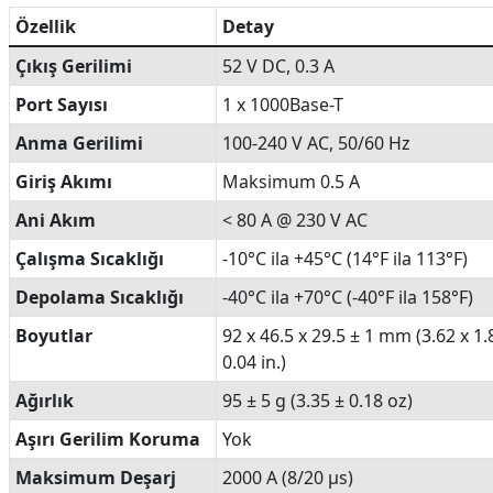
Özellik
Detay
Çıkış Gerilimi
52 V DC, 0.3 A
Port Sayısı
1 x 1000Base-T
Anma Gerilimi
100-240 V AC, 50/60 Hz
Giriş Akımı
Maksimum 0.5 A
Ani Akım
< 80 A @ 230 V AC
Çalışma Sıcaklığı
-10°C ila +45°C (14°F ila 113°F)
Depolama Sıcaklığı
-40°C ila +70°C (-40°F ila 158°F)
Boyutlar
92 x 46.5 x 29.5 ± 1 mm (3.62 x 1.
0.04 in.)
Ağırlık
95 ± 5 g (3.35 ± 0.18 oz)
Aşırı Gerilim Koruma
Yok
Maksimum Deşarj
2000 A (8/20 µs)