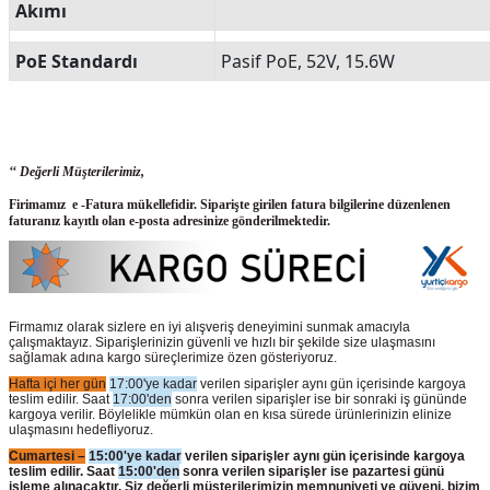
Akımı
PoE Standardı
Pasif PoE, 52V, 15.6W
‘‘ Değerli Müşterilerimiz,
Firimamız e -Fatura mükellefidir. Siparişte girilen fatura bilgilerine düzenlenen
faturanız kayıtlı olan e-posta adresinize gönderilmektedir.
Firmamız olarak sizlere en iyi alışveriş deneyimini sunmak amacıyla
çalışmaktayız. Siparişlerinizin güvenli ve hızlı bir şekilde size ulaşmasını
sağlamak adına kargo süreçlerimize özen gösteriyoruz.
Hafta içi her gün
17:00'ye kadar
verilen siparişler aynı gün içerisinde kargoya
teslim edilir. Saat
17:00'den
sonra verilen siparişler ise bir sonraki iş gününde
kargoya verilir. Böylelikle mümkün olan en kısa sürede ürünlerinizin elinize
ulaşmasını hedefliyoruz.
Cumartesi –
15:00'ye kadar
verilen siparişler aynı gün içerisinde kargoya
teslim edilir. Saat
15:00'den
sonra verilen siparişler ise pazartesi günü
işleme alınacaktır. Siz değerli müşterilerimizin memnuniyeti ve güveni, bizim