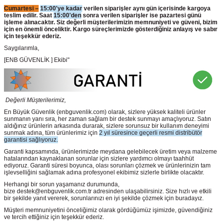
Cumartesi –
15:00'ye kadar
verilen siparişler aynı gün içerisinde kargoya
teslim edilir. Saat
15:00'den
sonra verilen siparişler ise pazartesi günü
işleme alınacaktır. Siz değerli müşterilerimizin memnuniyeti ve güveni, bizim
için en önemli önceliktir. Kargo süreçlerimizde gösterdiğiniz anlayış ve sabır
için teşekkür ederiz.
Saygılarımla,
[ENB GÜVENLİK ] Ekibi"
Değerli Müşterilerimiz,
En Büyük Güvenlik
(enbguvenlik.com)
olarak, sizlere yüksek kaliteli ürünler
sunmanın yanı sıra, her zaman sağlam bir destek sunmayı amaçlıyoruz. Satın
aldığınız ürünlerin arkasında durarak, sizlere sorunsuz bir kullanım deneyimi
sunmak adına, tüm ürünlerimiz için
2 yıl süresince geçerli resmi distribütör
garantisi sağlıyoruz.
Garanti kapsamında, ürünlerimizde meydana gelebilecek üretim veya malzeme
hatalarından kaynaklanan sorunlar için sizlere yardımcı olmayı taahhüt
ediyoruz. Garanti süresi boyunca, olası sorunları çözmek ve ürünlerinizin tam
işlevselliğini sağlamak adına profesyonel ekibimiz sizlerle birlikte olacaktır.
Herhangi bir sorun yaşamanız durumunda,
bize destek@enbguvenlik.com.tr adresinden ulaşabilirsiniz. Size hızlı ve etkili
bir şekilde yanıt vererek, sorunlarınızı en iyi şekilde çözmek için buradayız.
Müşteri memnuniyetini önceliğimiz olarak gördüğümüz işimizde, güvendiğiniz
ve tercih ettiğiniz için teşekkür ederiz.