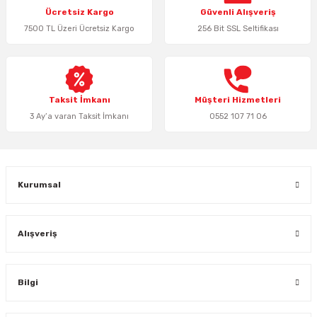
Ücretsiz Kargo
Güvenli Alışveriş
Ürün açıklamasında eksik bilgiler bulunuyor.
7500 TL Üzeri Ücretsiz Kargo
256 Bit SSL Seltifikası
Ürün bilgilerinde hatalar bulunuyor.
Ürün fiyatı diğer sitelerden daha pahalı.
Bu ürüne benzer farklı alternatifler olmalı.
Taksit İmkanı
Müşteri Hizmetleri
3 Ay’a varan Taksit İmkanı
0552 107 71 06
Gönder
Kurumsal
Alışveriş
Bilgi