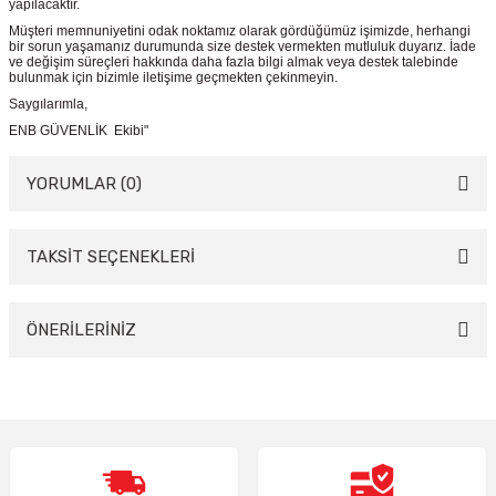
yapılacaktır.
Müşteri memnuniyetini odak noktamız olarak gördüğümüz işimizde, herhangi
bir sorun yaşamanız durumunda size destek vermekten mutluluk duyarız. İade
ve değişim süreçleri hakkında daha fazla bilgi almak veya destek talebinde
bulunmak için bizimle iletişime geçmekten çekinmeyin.
Saygılarımla,
ENB GÜVENLİK Ekibi"
YORUMLAR (0)
TAKSİT SEÇENEKLERİ
Bu ürüne ilk yorumu siz yapın!
Yorum Yaz
ÖNERİLERİNİZ
Bu ürünün fiyat bilgisi, resim, ürün açıklamalarında ve diğer konularda
yetersiz gördüğünüz noktaları öneri formunu kullanarak tarafımıza
iletebilirsiniz.
Görüş ve önerileriniz için teşekkür ederiz.
Ürün resmi kalitesiz, bozuk veya görüntülenemiyor.