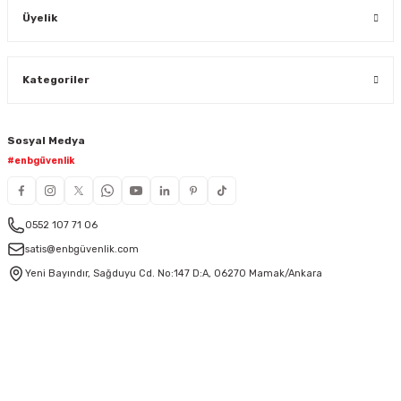
Üyelik
Kategoriler
Sosyal Medya
#enbgüvenlik
0552 107 71 06
satis@enbgüvenlik.com
Yeni Bayındır, Sağduyu Cd. No:147 D:A, 06270 Mamak/Ankara