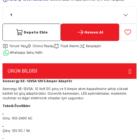
Keypad-Tuş Takımı Ürünler
Hırsız Alarm Aksesuarlar
Sepete Ekle
Hemen Al
Yorum Yaz
Ürünü Paylaş
Fiyat Alarmı
Karşılaştır
Whatsapp Satış Hattı
ÜRÜN BİLGİSİ
Seenergy SE-12V5A 12V 5 Amper Adaptör
Seenergy SE-12V5A, 12 Volt DC çıkış ve 5 Amper akım kapasitesine sahip yüksek
kaliteli bir güç adaptörüdür. Güvenlik kameraları, LED aydınlatmalar, modemler,
routerlar ve diğer elektronik cihazlar için uygundur.
Teknik Özellikler
Giriş: 100-240V AC
Çıkış: 12V DC / 5A