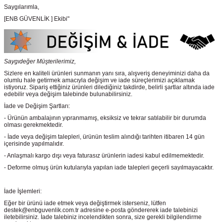
Saygılarımla,
[ENB GÜVENLİK ] Ekibi"
Saygıdeğer Müşterilerimiz,
Sizlere en kaliteli ürünleri sunmanın yanı sıra, alışveriş deneyiminizi daha da
olumlu hale getirmek amacıyla değişim ve iade süreçlerimizi açıklamak
istiyoruz. Sipariş ettiğiniz ürünleri dilediğiniz takdirde, belirli şartlar altında iade
edebilir veya değişim talebinde bulunabilirsiniz.
İade ve Değişim Şartları:
- Ürünün ambalajının yıpranmamış, eksiksiz ve tekrar satılabilir bir durumda
olması gerekmektedir.
- İade veya değişim talepleri, ürünün teslim alındığı tarihten itibaren 14 gün
içerisinde yapılmalıdır.
- Anlaşmalı kargo dışı veya faturasız ürünlerin iadesi kabul edilmemektedir.
- Deforme olmuş ürün kutularıyla yapılan iade talepleri geçerli sayılmayacaktır.
İade İşlemleri:
Eğer bir ürünü iade etmek veya değiştirmek isterseniz, lütfen
destek@enbguvenlik.com.tr adresine e-posta göndererek iade talebinizi
iletebilirsiniz. İade talebiniz incelendikten sonra, size gerekli bilgilendirme