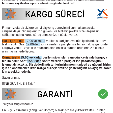
faturanız kayıtlı olan e-posta adresinize gönderilmektedir.
Firmamız olarak sizlere en iyi alışveriş deneyimini sunmak amacıyla
çalışmaktayız. Siparişlerinizin güvenli ve hızlı bir şekilde size ulaşmasını
sağlamak adına kargo süreçlerimize özen gösteriyoruz.
Hafta içi her gün
17:00'ye kadar
verilen siparişler aynı gün içerisinde kargoya
teslim edilir. Saat
17:00'den
sonra verilen siparişler ise bir sonraki iş gününde
kargoya verilir. Böylelikle mümkün olan en kısa sürede ürünlerinizin elinize
ulaşmasını hedefliyoruz.
Cumartesi –
15:00'ye kadar
verilen siparişler aynı gün içerisinde kargoya
teslim edilir. Saat
15:00'den
sonra verilen siparişler ise pazartesi günü
işleme alınacaktır. Siz değerli müşterilerimizin memnuniyeti ve güveni, bizim
için en önemli önceliktir. Kargo süreçlerimizde gösterdiğiniz anlayış ve sabır
için teşekkür ederiz.
Saygılarımla,
[ENB GÜVENLİK ] Ekibi"
Değerli Müşterilerimiz,
En Büyük Güvenlik
(enbguvenlik.com)
olarak, sizlere yüksek kaliteli ürünler