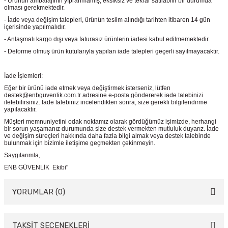
- Ürünün ambalajının yıpranmamış, eksiksiz ve tekrar satılabilir bir durumda
olması gerekmektedir.
- İade veya değişim talepleri, ürünün teslim alındığı tarihten itibaren 14 gün
içerisinde yapılmalıdır.
- Anlaşmalı kargo dışı veya faturasız ürünlerin iadesi kabul edilmemektedir.
- Deforme olmuş ürün kutularıyla yapılan iade talepleri geçerli sayılmayacaktır.
İade İşlemleri:
Eğer bir ürünü iade etmek veya değiştirmek isterseniz, lütfen
destek@enbguvenlik.com.tr adresine e-posta göndererek iade talebinizi
iletebilirsiniz. İade talebiniz incelendikten sonra, size gerekli bilgilendirme
yapılacaktır.
Müşteri memnuniyetini odak noktamız olarak gördüğümüz işimizde, herhangi
bir sorun yaşamanız durumunda size destek vermekten mutluluk duyarız. İade
ve değişim süreçleri hakkında daha fazla bilgi almak veya destek talebinde
bulunmak için bizimle iletişime geçmekten çekinmeyin.
Saygılarımla,
ENB GÜVENLİK Ekibi"
YORUMLAR (0)
TAKSİT SEÇENEKLERİ
Bu ürüne ilk yorumu siz yapın!