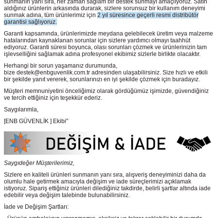
sunmanın yanı sıra, her zaman sağlam bir destek sunmayı amaçlıyoruz. Satın
aldığınız ürünlerin arkasında durarak, sizlere sorunsuz bir kullanım deneyimi
sunmak adına, tüm ürünlerimiz için
2 yıl süresince geçerli resmi distribütör
garantisi sağlıyoruz.
Garanti kapsamında, ürünlerimizde meydana gelebilecek üretim veya malzeme
hatalarından kaynaklanan sorunlar için sizlere yardımcı olmayı taahhüt
ediyoruz. Garanti süresi boyunca, olası sorunları çözmek ve ürünlerinizin tam
işlevselliğini sağlamak adına profesyonel ekibimiz sizlerle birlikte olacaktır.
Herhangi bir sorun yaşamanız durumunda,
bize destek@enbguvenlik.com.tr adresinden ulaşabilirsiniz. Size hızlı ve etkili
bir şekilde yanıt vererek, sorunlarınızı en iyi şekilde çözmek için buradayız.
Müşteri memnuniyetini önceliğimiz olarak gördüğümüz işimizde, güvendiğiniz
ve tercih ettiğiniz için teşekkür ederiz.
Saygılarımla,
[ENB GÜVENLİK ] Ekibi"
Saygıdeğer Müşterilerimiz,
Sizlere en kaliteli ürünleri sunmanın yanı sıra, alışveriş deneyiminizi daha da
olumlu hale getirmek amacıyla değişim ve iade süreçlerimizi açıklamak
istiyoruz. Sipariş ettiğiniz ürünleri dilediğiniz takdirde, belirli şartlar altında iade
edebilir veya değişim talebinde bulunabilirsiniz.
İade ve Değişim Şartları: