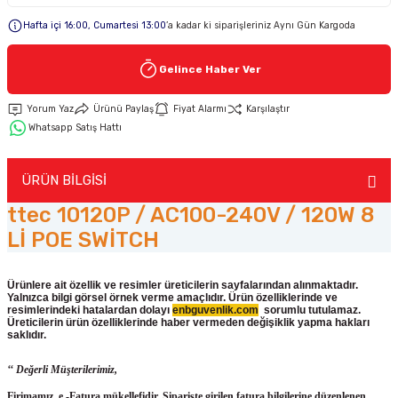
Hafta içi 16:00, Cumartesi 13:00
’a kadar ki siparişleriniz Aynı Gün Kargoda
Keypad-Tuş Takımı Ürünler
Gelince Haber Ver
Hırsız Alarm Aksesuarlar
Yorum Yaz
Ürünü Paylaş
Fiyat Alarmı
Karşılaştır
Whatsapp Satış Hattı
ÜRÜN BİLGİSİ
ttec 10120P / AC100-240V / 120W 8
Lİ POE SWİTCH
Ürünlere ait özellik ve resimler üreticilerin sayfalarından alınmaktadır.
Yalnızca bilgi görsel örnek verme amaçlıdır. Ürün özelliklerinde ve
resimlerindeki hatalardan dolayı
enbguvenlik.com
sorumlu tutulamaz.
Üreticilerin ürün
özelliklerinde haber vermeden değişiklik yapma hakları
saklıdır.
‘‘ Değerli Müşterilerimiz,
Firimamız e -Fatura mükellefidir. Siparişte girilen fatura bilgilerine düzenlenen