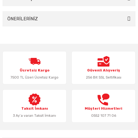
Yorum Yaz
ÖNERİLERİNİZ
Bu ürünün fiyat bilgisi, resim, ürün açıklamalarında ve diğer konularda
yetersiz gördüğünüz noktaları öneri formunu kullanarak tarafımıza
iletebilirsiniz.
Görüş ve önerileriniz için teşekkür ederiz.
Ürün resmi kalitesiz, bozuk veya görüntülenemiyor.
Ücretsiz Kargo
Güvenli Alışveriş
Ürün açıklamasında eksik bilgiler bulunuyor.
7500 TL Üzeri Ücretsiz Kargo
256 Bit SSL Seltifikası
Ürün bilgilerinde hatalar bulunuyor.
Ürün fiyatı diğer sitelerden daha pahalı.
Bu ürüne benzer farklı alternatifler olmalı.
Taksit İmkanı
Müşteri Hizmetleri
3 Ay’a varan Taksit İmkanı
0552 107 71 06
Gönder