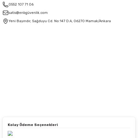
0552 107 71 06
satis@enbgüvenlik.com
Yeni Bayındır, Sağduyu Cd. No:147 D:A, 06270 Mamak/Ankara
Kolay Ödeme Seçenekleri