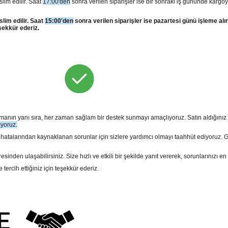
slim edilir. Saat
17:00'den
sonra verilen siparişler ise bir sonraki iş gününde kargoy
slim edilir. Saat
15:00'den
sonra verilen siparişler ise pazartesi günü işleme alı
şekkür ederiz.
sunmanın yanı sıra, her zaman sağlam bir destek sunmayı amaçlıyoruz. Satın aldığını
ıyoruz.
larından kaynaklanan sorunlar için sizlere yardımcı olmayı taahhüt ediyoruz. Gara
n ulaşabilirsiniz. Size hızlı ve etkili bir şekilde yanıt vererek, sorunlarınızı en 
rcih ettiğiniz için teşekkür ederiz.