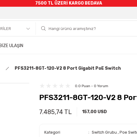
7500 TL ÜZERİ KARGO BEDAVA
BİZE ULAŞIN
PFS3211-8GT-120-V2 8 Port Gigabit PoE Switch
0.0 Puan - 0 Yorum
PFS3211-8GT-120-V2 8 Port
7.485,74 TL
157,00 USD
Kategori
Switch Grubu
,
Poe Swit