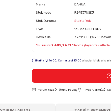
Marka
DAHUA
Stok Kodu
R295J7NSKJ
Stok Durumu
Stokta Yok
Fiyat
130,83 USD + KDV
Havale ile:
7.261,17 TL (%3,00 havale
*Bu ürünü
7.485,74 TL
'den başlayan taksitlerle a
Hafta içi 16:00, Cumartesi 13:00
’a kadar ki siparişle
Yorum Yaz
Ürünü Paylaş
Fiyat Alarmı
Ka
YORUMLAR (0)
TAKSİT SEÇENEKL