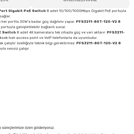
ort Gigabit PoE Switch
8 adet 10/100/1000Mbps Gigabit PoE portuyla
ağlar.
h
her portta 30W'a kadar güç dağıtımı yapar.
PFS3211-8GT-120-V2 8
portuyla genişletilebilir bağlantı sunar.
E Switch
8 adet 4K kameralara tek cihazla güç ve veri aktarır.
PFS3211-
ksek hızlı access point ve VoIP telefonlarla da uyumludur.
ak çalıştır özelliğiyle teknik bilgi gerektirmez.
PFS3211-8GT-120-V2 8
la sessiz çalışır.
go süreçlerimize özen gösteriyoruz.