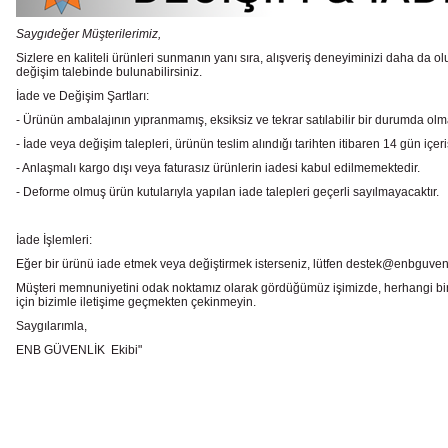
Saygıdeğer Müşterilerimiz,
Sizlere en kaliteli ürünleri sunmanın yanı sıra, alışveriş deneyiminizi daha da olu
değişim talebinde bulunabilirsiniz.
İade ve Değişim Şartları:
- Ürünün ambalajının yıpranmamış, eksiksiz ve tekrar satılabilir bir durumda ol
- İade veya değişim talepleri, ürünün teslim alındığı tarihten itibaren 14 gün içeri
- Anlaşmalı kargo dışı veya faturasız ürünlerin iadesi kabul edilmemektedir.
- Deforme olmuş ürün kutularıyla yapılan iade talepleri geçerli sayılmayacaktır.
İade İşlemleri:
Eğer bir ürünü iade etmek veya değiştirmek isterseniz, lütfen destek@enbguvenlik.
Müşteri memnuniyetini odak noktamız olarak gördüğümüz işimizde, herhangi bir
için bizimle iletişime geçmekten çekinmeyin.
Saygılarımla,
ENB GÜVENLİK Ekibi"
Bu ürünün fiyat bilgisi, resim, ürün açıklamalarında ve diğer konularda
Görüş ve önerileriniz için teşekkür ederiz.
Ürün resmi kalitesiz, bozuk veya görüntülenemiyor.