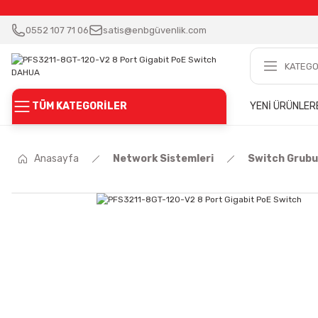
0552 107 71 06
satis@enbgüvenlik.com
TÜM KATEGORİLER
YENİ ÜRÜNLER
Anasayfa
Network Sistemleri
Switch Grubu