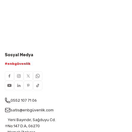
Sosyal Medya
#enbgüvenlik
0552 107 71 06
satis@enbgüvenlik.com
Yeni Bayındır, Sağduyu Cd.
No:147 D:A, 06270