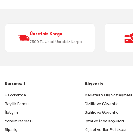
Ürün açıklamasında eksik bilgiler bulunuyor.
Ürün bilgilerinde hatalar bulunuyor.
Ürün fiyatı diğer sitelerden daha pahalı.
Bu ürüne benzer farklı alternatifler olmalı.
Ücretsiz Kargo
7500 TL Üzeri Ücretsiz Kargo
Kurumsal
Alışveriş
Hakkımızda
Mesafeli Satış Sözleşmesi
Bayilik Formu
Gizlilik ve Güvenlik
İletişim
Gizlilik ve Güvenlik
Yardım Merkezi
İptal ve İade Koşulları
Sipariş
Kişisel Veriler Politikası