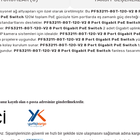
onel ağ altyapıları için özel olarak üretilmiştir. Bu
PFS3211-8GT-120-V2 8 P
 PoE Switch
120W toplam PoE gücüyle tüm portlarda eş zamanlı güç desteği s
standartlarını destekler.
PFS3211-8GT-120-V2 8 Port Gigabit PoE Switc
er.
PFS3211-8GT-120-V2 8 Port Gigabit PoE Switch
2 adet Gigabit uplink 
P kamera sistemleri için idealdir.
PFS3211-8GT-120-V2 8 Port Gigabit Po
n projelere uygundur.
PFS3211-8GT-120-V2 8 Port Gigabit PoE Switch
yü
a kolay kurulum sunar.
PFS3211-8GT-120-V2 8 Port Gigabit PoE Switch
t
ygundur.
PFS3211-8GT-120-V2 8 Port Gigabit PoE Switch
fanless tasarımıy
ranız kayıtlı olan e-posta adresinize gönderilmektedir.
z. Siparişlerinizin güvenli ve hızlı bir şekilde size ulaşmasını sağlamak adına kar