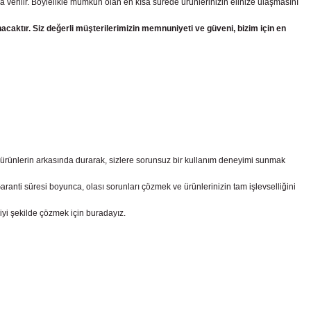
a verilir. Böylelikle mümkün olan en kısa sürede ürünlerinizin elinize ulaşmasını
nacaktır. Siz değerli müşterilerimizin memnuniyeti ve güveni, bizim için en
z ürünlerin arkasında durarak, sizlere sorunsuz bir kullanım deneyimi sunmak
nti süresi boyunca, olası sorunları çözmek ve ürünlerinizin tam işlevselliğini
iyi şekilde çözmek için buradayız.