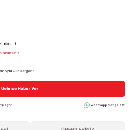
 indirimi)
labilirsiniz.
riniz Aynı Gün Kargoda
Gelince Haber Ver
rşılaştır
Whatsapp Satış Hattı
ERİ
ÖNERİLERİNİZ