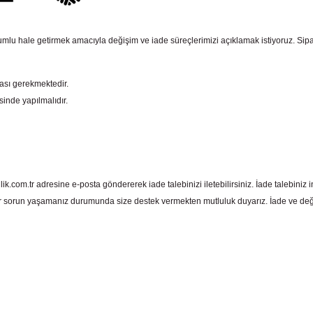
mlu hale getirmek amacıyla değişim ve iade süreçlerimizi açıklamak istiyoruz. Sipariş e
ması gerekmektedir.
sinde yapılmalıdır.
com.tr adresine e-posta göndererek iade talebinizi iletebilirsiniz. İade talebiniz in
 sorun yaşamanız durumunda size destek vermekten mutluluk duyarız. İade ve deği
 yetersiz gördüğünüz noktaları öneri formunu kullanarak tarafımıza iletebil
Bu ürüne ilk yorumu siz yapın!