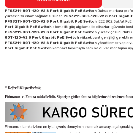
PFS3211-8GT-120-V2 8 Port Gigabit PoE Switch
Dahua markası profesy
yüksek hızlı cihaz bağlantısı sunar.
PFS3211-8GT-120-V2 8 Port Gigabit
PFS3211-8GT-120-V2 8 Port Gigabit PoE Switch
IEEE 802.3af/at PoE 
Port Gigabit PoE Switch
otomatik güç algılama ile cihazları güvenle besl
PFS3211-8GT-120-V2 8 Port Gigabit PoE Switch
yüksek çözünürlüklü I
8GT-120-V2 8 Port Gigabit PoE Switch
yüksek bant genişliği gerektire
PFS3211-8GT-120-V2 8 Port Gigabit PoE Switch
yönetilemez yapısıyl
Port Gigabit PoE Switch
kompakt boyutuyla rack ve duvar montajına u
‘‘ Değerli Müşterilerimiz,
Firimamız e -Fatura mükellefidir. Siparişte girilen fatura bilgilerine düzenlenen fatu
Firmamız olarak sizlere en iyi alışveriş deneyimini sunmak amacıyla çalışmaktayı