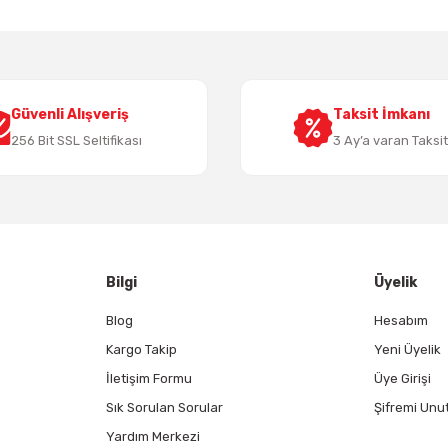
Yorum Yaz
Güvenli Alışveriş
Taksit İmkanı
256 Bit SSL Seltifikası
3 Ay’a varan Taksi
Gönder
Bilgi
Üyelik
Blog
Hesabım
Kargo Takip
Yeni Üyelik
İletişim Formu
Üye Girişi
Sık Sorulan Sorular
Şifremi Unu
Yardım Merkezi