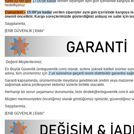
Hafta içi her gün
17:00'ye kadar
verilen siparişler aynı gün içerisinde kargoya te
hedefliyoruz.
Cumartesi –
15:00'ye kadar
verilen siparişler aynı gün içerisinde kargoya te
önemli önceliktir. Kargo süreçlerimizde gösterdiğiniz anlayış ve sabır için te
Saygılarımla,
[ENB GÜVENLİK ] Ekibi"
Değerli Müşterilerimiz,
En Büyük Güvenlik
(enbguvenlik.com)
olarak, sizlere yüksek kaliteli ürünler 
adına, tüm ürünlerimiz için
2 yıl süresince geçerli resmi distribütör garantisi sağl
Garanti kapsamında, ürünlerimizde meydana gelebilecek üretim veya malzeme hata
sağlamak adına profesyonel ekibimiz sizlerle birlikte olacaktır.
Herhangi bir sorun yaşamanız durumunda, bize destek@enbguvenlik.com.tr adresinde
Müşteri memnuniyetini önceliğimiz olarak gördüğümüz işimizde, güvendiğiniz ve te
Saygılarımla,
[ENB GÜVENLİK ] Ekibi"