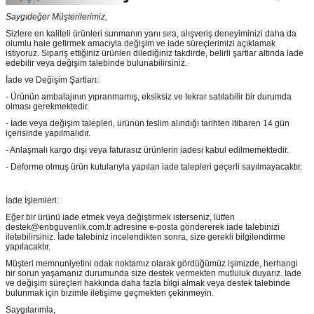
Saygıdeğer Müşterilerimiz,
Sizlere en kaliteli ürünleri sunmanın yanı sıra, alışveriş deneyiminizi daha da
olumlu hale getirmek amacıyla değişim ve iade süreçlerimizi açıklamak
istiyoruz. Sipariş ettiğiniz ürünleri dilediğiniz takdirde, belirli şartlar altında iade
edebilir veya değişim talebinde bulunabilirsiniz.
İade ve Değişim Şartları:
- Ürünün ambalajının yıpranmamış, eksiksiz ve tekrar satılabilir bir durumda
olması gerekmektedir.
- İade veya değişim talepleri, ürünün teslim alındığı tarihten itibaren 14 gün
içerisinde yapılmalıdır.
- Anlaşmalı kargo dışı veya faturasız ürünlerin iadesi kabul edilmemektedir.
- Deforme olmuş ürün kutularıyla yapılan iade talepleri geçerli sayılmayacaktır.
İade İşlemleri:
Eğer bir ürünü iade etmek veya değiştirmek isterseniz, lütfen
destek@enbguvenlik.com.tr adresine e-posta göndererek iade talebinizi
iletebilirsiniz. İade talebiniz incelendikten sonra, size gerekli bilgilendirme
yapılacaktır.
Müşteri memnuniyetini odak noktamız olarak gördüğümüz işimizde, herhangi
bir sorun yaşamanız durumunda size destek vermekten mutluluk duyarız. İade
ve değişim süreçleri hakkında daha fazla bilgi almak veya destek talebinde
bulunmak için bizimle iletişime geçmekten çekinmeyin.
Saygılarımla,