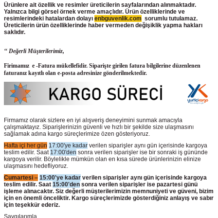
Ürünlere ait özellik ve resimler üreticilerin sayfalarından alınmaktadır.
Yalnızca bilgi görsel örnek verme amaçlıdır. Ürün özelliklerinde ve
resimlerindeki hatalardan dolayı
enbguvenlik.com
sorumlu tutulamaz.
Üreticilerin ürün
özelliklerinde haber vermeden değişiklik yapma hakları
saklıdır.
‘‘ Değerli Müşterilerimiz,
Firimamız e -Fatura mükellefidir. Siparişte girilen fatura bilgilerine düzenlenen
faturanız kayıtlı olan e-posta adresinize gönderilmektedir.
Firmamız olarak sizlere en iyi alışveriş deneyimini sunmak amacıyla
çalışmaktayız. Siparişlerinizin güvenli ve hızlı bir şekilde size ulaşmasını
sağlamak adına kargo süreçlerimize özen gösteriyoruz.
Hafta içi her gün
17:00'ye kadar
verilen siparişler aynı gün içerisinde kargoya
teslim edilir. Saat
17:00'den
sonra verilen siparişler ise bir sonraki iş gününde
kargoya verilir. Böylelikle mümkün olan en kısa sürede ürünlerinizin elinize
ulaşmasını hedefliyoruz.
Cumartesi –
15:00'ye kadar
verilen siparişler aynı gün içerisinde kargoya
teslim edilir. Saat
15:00'den
sonra verilen siparişler ise pazartesi günü
işleme alınacaktır. Siz değerli müşterilerimizin memnuniyeti ve güveni, bizim
için en önemli önceliktir. Kargo süreçlerimizde gösterdiğiniz anlayış ve sabır
için teşekkür ederiz.
Saygılarımla,