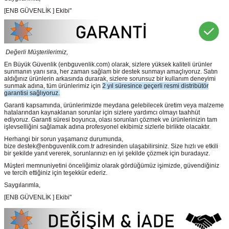
[ENB GÜVENLİK ] Ekibi"
Değerli Müşterilerimiz,
En Büyük Güvenlik
(enbguvenlik.com)
olarak, sizlere yüksek kaliteli ürünler
sunmanın yanı sıra, her zaman sağlam bir destek sunmayı amaçlıyoruz. Satın
aldığınız ürünlerin arkasında durarak, sizlere sorunsuz bir kullanım deneyimi
sunmak adına, tüm ürünlerimiz için
2 yıl süresince geçerli resmi distribütör
garantisi sağlıyoruz.
Garanti kapsamında, ürünlerimizde meydana gelebilecek üretim veya malzeme
hatalarından kaynaklanan sorunlar için sizlere yardımcı olmayı taahhüt
ediyoruz. Garanti süresi boyunca, olası sorunları çözmek ve ürünlerinizin tam
işlevselliğini sağlamak adına profesyonel ekibimiz sizlerle birlikte olacaktır.
Herhangi bir sorun yaşamanız durumunda,
bize destek@enbguvenlik.com.tr adresinden ulaşabilirsiniz. Size hızlı ve etkili
bir şekilde yanıt vererek, sorunlarınızı en iyi şekilde çözmek için buradayız.
Müşteri memnuniyetini önceliğimiz olarak gördüğümüz işimizde, güvendiğiniz
ve tercih ettiğiniz için teşekkür ederiz.
Saygılarımla,
[ENB GÜVENLİK ] Ekibi"