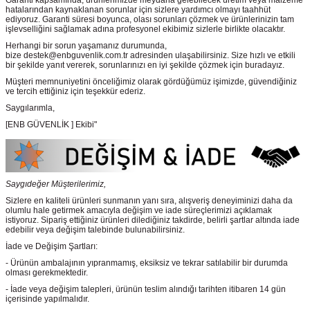
Garanti kapsamında, ürünlerimizde meydana gelebilecek üretim veya malzeme
hatalarından kaynaklanan sorunlar için sizlere yardımcı olmayı taahhüt
ediyoruz. Garanti süresi boyunca, olası sorunları çözmek ve ürünlerinizin tam
işlevselliğini sağlamak adına profesyonel ekibimiz sizlerle birlikte olacaktır.
Herhangi bir sorun yaşamanız durumunda,
bize destek@enbguvenlik.com.tr adresinden ulaşabilirsiniz. Size hızlı ve etkili
bir şekilde yanıt vererek, sorunlarınızı en iyi şekilde çözmek için buradayız.
Müşteri memnuniyetini önceliğimiz olarak gördüğümüz işimizde, güvendiğiniz
ve tercih ettiğiniz için teşekkür ederiz.
Saygılarımla,
[ENB GÜVENLİK ] Ekibi"
Saygıdeğer Müşterilerimiz,
Sizlere en kaliteli ürünleri sunmanın yanı sıra, alışveriş deneyiminizi daha da
olumlu hale getirmek amacıyla değişim ve iade süreçlerimizi açıklamak
istiyoruz. Sipariş ettiğiniz ürünleri dilediğiniz takdirde, belirli şartlar altında iade
edebilir veya değişim talebinde bulunabilirsiniz.
İade ve Değişim Şartları:
- Ürünün ambalajının yıpranmamış, eksiksiz ve tekrar satılabilir bir durumda
olması gerekmektedir.
- İade veya değişim talepleri, ürünün teslim alındığı tarihten itibaren 14 gün
içerisinde yapılmalıdır.