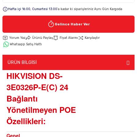
Hafta içi 16:00, Cumartesi 13:00
’a kadar ki siparişleriniz Aynı Gün Kargoda
Keypad-Tuş Takımı Ürünler
Gelince Haber Ver
Hırsız Alarm Aksesuarlar
Yorum Yaz
Ürünü Paylaş
Fiyat Alarmı
Karşılaştır
Whatsapp Satış Hattı
ÜRÜN BİLGİSİ
HIKVISION DS-
3E0326P-E(C) 24
Bağlantı
Yönetilmeyen POE
Özellikleri:
Genel