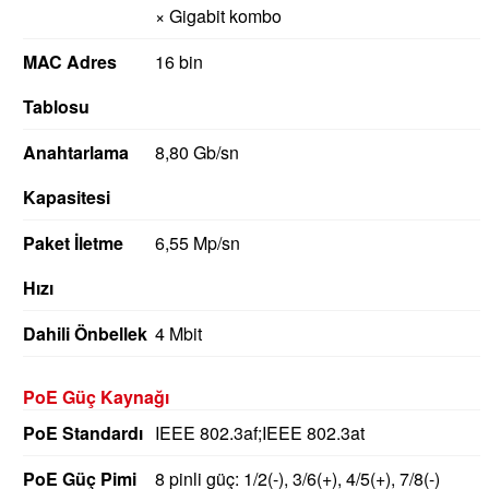
× Gigabit kombo
MAC Adres
16 bin
Tablosu
Anahtarlama
8,80 Gb/sn
Kapasitesi
Paket İletme
6,55 Mp/sn
Hızı
Dahili Önbellek
4 Mbit
PoE Güç Kaynağı
PoE Standardı
IEEE 802.3af;IEEE 802.3at
PoE Güç Pimi
8 pinli güç: 1/2(-), 3/6(+), 4/5(+), 7/8(-)