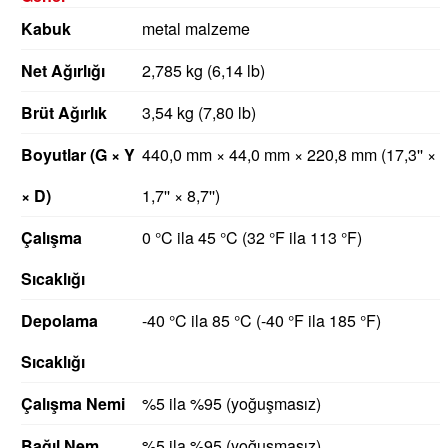
Kabuk
metal malzeme
Net Ağırlığı
2,785 kg (6,14 lb)
Brüt Ağırlık
3,54 kg (7,80 lb)
Boyutlar (G × Y
440,0 mm × 44,0 mm × 220,8 mm (17,3'' ×
× D)
1,7'' × 8,7'')
Çalışma
0 °C ila 45 °C (32 °F ila 113 °F)
Sıcaklığı
Depolama
-40 °C ila 85 °C (-40 °F ila 185 °F)
Sıcaklığı
Çalışma Nemi
%5 ila %95 (yoğuşmasız)
Bağıl Nem
%5 ila %95 (yoğuşmasız)