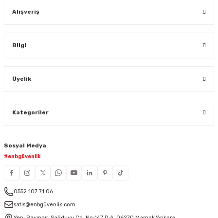
Alışveriş
Bilgi
Üyelik
Kategoriler
Sosyal Medya
#enbgüvenlik
0552 107 71 06
satis@enbgüvenlik.com
Yeni Bayındır, Sağduyu Cd. No:147 D:A, 06270 Mamak/Ankara