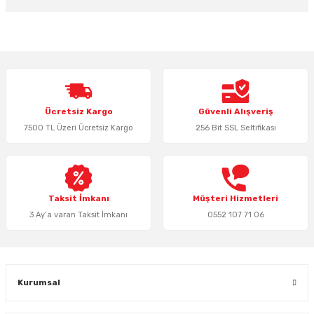
Bu ürünün fiyat bilgisi, resim, ürün açıklamalarında ve diğer konularda
yetersiz gördüğünüz noktaları öneri formunu kullanarak tarafımıza
iletebilirsiniz.
Görüş ve önerileriniz için teşekkür ederiz.
Ürün resmi kalitesiz, bozuk veya görüntülenemiyor.
Ücretsiz Kargo
Güvenli Alışveriş
Ürün açıklamasında eksik bilgiler bulunuyor.
7500 TL Üzeri Ücretsiz Kargo
256 Bit SSL Seltifikası
Ürün bilgilerinde hatalar bulunuyor.
Ürün fiyatı diğer sitelerden daha pahalı.
Bu ürüne benzer farklı alternatifler olmalı.
Taksit İmkanı
Müşteri Hizmetleri
3 Ay’a varan Taksit İmkanı
0552 107 71 06
Gönder
Kurumsal