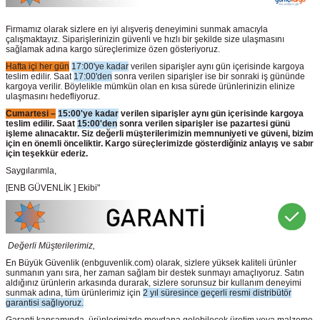
Firmamız olarak sizlere en iyi alışveriş deneyimini sunmak amacıyla
çalışmaktayız. Siparişlerinizin güvenli ve hızlı bir şekilde size ulaşmasını
sağlamak adına kargo süreçlerimize özen gösteriyoruz.
Hafta içi her gün
17:00'ye kadar
verilen siparişler aynı gün içerisinde kargoya
teslim edilir. Saat
17:00'den
sonra verilen siparişler ise bir sonraki iş gününde
kargoya verilir. Böylelikle mümkün olan en kısa sürede ürünlerinizin elinize
ulaşmasını hedefliyoruz.
Cumartesi –
15:00'ye kadar
verilen siparişler aynı gün içerisinde kargoya
teslim edilir. Saat
15:00'den
sonra verilen siparişler ise pazartesi günü
işleme alınacaktır. Siz değerli müşterilerimizin memnuniyeti ve güveni, bizim
için en önemli önceliktir. Kargo süreçlerimizde gösterdiğiniz anlayış ve sabır
için teşekkür ederiz.
Saygılarımla,
[ENB GÜVENLİK ] Ekibi"
Değerli Müşterilerimiz,
En Büyük Güvenlik
(enbguvenlik.com)
olarak, sizlere yüksek kaliteli ürünler
sunmanın yanı sıra, her zaman sağlam bir destek sunmayı amaçlıyoruz. Satın
aldığınız ürünlerin arkasında durarak, sizlere sorunsuz bir kullanım deneyimi
sunmak adına, tüm ürünlerimiz için
2 yıl süresince geçerli resmi distribütör
garantisi sağlıyoruz.