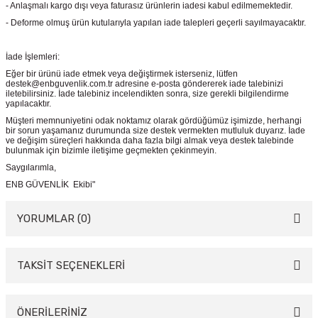
- Anlaşmalı kargo dışı veya faturasız ürünlerin iadesi kabul edilmemektedir.
- Deforme olmuş ürün kutularıyla yapılan iade talepleri geçerli sayılmayacaktır.
İade İşlemleri:
Eğer bir ürünü iade etmek veya değiştirmek isterseniz, lütfen
destek@enbguvenlik.com.tr adresine e-posta göndererek iade talebinizi
iletebilirsiniz. İade talebiniz incelendikten sonra, size gerekli bilgilendirme
yapılacaktır.
Müşteri memnuniyetini odak noktamız olarak gördüğümüz işimizde, herhangi
bir sorun yaşamanız durumunda size destek vermekten mutluluk duyarız. İade
ve değişim süreçleri hakkında daha fazla bilgi almak veya destek talebinde
bulunmak için bizimle iletişime geçmekten çekinmeyin.
Saygılarımla,
ENB GÜVENLİK Ekibi"
YORUMLAR (0)
TAKSİT SEÇENEKLERİ
Bu ürüne ilk yorumu siz yapın!
Yorum Yaz
ÖNERİLERİNİZ