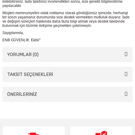
iletebilirsiniz. İade talebiniz incelendikten sonra, size gerekli bilgilendirme
yapılacaktır.
Müşteri memnuniyetini odak noktamız olarak gördüğümüz işimizde, herhangi
bir sorun yaşamanız durumunda size destek vermekten mutluluk duyarız. İade
ve değişim süreçleri hakkında daha fazla bilgi almak veya destek talebinde
bulunmak için bizimle iletişime geçmekten çekinmeyin.
Saygılarımla,
ENB GÜVENLİK Ekibi"
YORUMLAR (0)
TAKSİT SEÇENEKLERİ
Bu ürüne ilk yorumu siz yapın!
Yorum Yaz
ÖNERİLERİNİZ
Bu ürünün fiyat bilgisi, resim, ürün açıklamalarında ve diğer konularda
yetersiz gördüğünüz noktaları öneri formunu kullanarak tarafımıza
iletebilirsiniz.
Görüş ve önerileriniz için teşekkür ederiz.