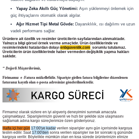
Yapay Zeka Akıllı Güç Yönetimi:
Aşırı yüklenmeyi önlemek için
güç ihtiyaçlarını otomatik olarak algılar.
Ağır Hizmet Tipi Metal Gövde:
Dayanıklılık, ısı dağılımı ve uzun
vadeli performans sağlar.
Ürünlere ait özellik ve resimler üreticilerin sayfalarından alınmaktadır.
Yalnızca bilgi görsel örnek verme amaçlıdır. Ürün özelliklerinde ve
resimlerindeki hatalardan dolayı
enbguvenlik.com
sorumlu tutulamaz.
Üreticilerin ürün
özelliklerinde haber vermeden değişiklik yapma hakları
saklıdır.
‘‘ Değerli Müşterilerimiz,
Firimamız e -Fatura mükellefidir. Siparişte girilen fatura bilgilerine düzenlenen
faturanız kayıtlı olan e-posta adresinize gönderilmektedir.
Firmamız olarak sizlere en iyi alışveriş deneyimini sunmak amacıyla
çalışmaktayız. Siparişlerinizin güvenli ve hızlı bir şekilde size ulaşmasını
sağlamak adına kargo süreçlerimize özen gösteriyoruz.
Hafta içi her gün
17:00'ye kadar
verilen siparişler aynı gün içerisinde kargoya
teslim edilir. Saat
17:00'den
sonra verilen siparişler ise bir sonraki iş gününde
kargoya verilir. Böylelikle mümkün olan en kısa sürede ürünlerinizin elinize