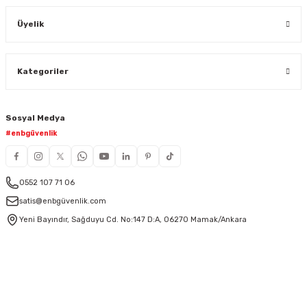
Üyelik
Kategoriler
Sosyal Medya
#enbgüvenlik
0552 107 71 06
satis@enbgüvenlik.com
Yeni Bayındır, Sağduyu Cd. No:147 D:A, 06270 Mamak/Ankara