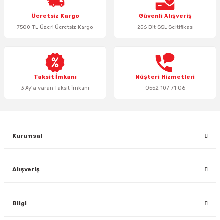
Ürün resmi kalitesiz, bozuk veya görüntülenemiyor.
Ücretsiz Kargo
Güvenli Alışveriş
Ürün açıklamasında eksik bilgiler bulunuyor.
7500 TL Üzeri Ücretsiz Kargo
256 Bit SSL Seltifikası
Ürün bilgilerinde hatalar bulunuyor.
Ürün fiyatı diğer sitelerden daha pahalı.
Bu ürüne benzer farklı alternatifler olmalı.
Taksit İmkanı
Müşteri Hizmetleri
3 Ay’a varan Taksit İmkanı
0552 107 71 06
Gönder
Kurumsal
Alışveriş
Bilgi