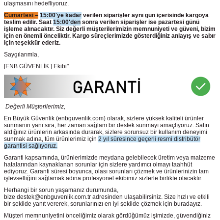
ulaşmasını hedefliyoruz.
Cumartesi –
15:00'ye kadar
verilen siparişler aynı gün içerisinde kargoya
teslim edilir. Saat
15:00'den
sonra verilen siparişler ise pazartesi günü
işleme alınacaktır. Siz değerli müşterilerimizin memnuniyeti ve güveni, bizim
için en önemli önceliktir. Kargo süreçlerimizde gösterdiğiniz anlayış ve sabır
için teşekkür ederiz.
Saygılarımla,
[ENB GÜVENLİK ] Ekibi"
Değerli Müşterilerimiz,
En Büyük Güvenlik
(enbguvenlik.com)
olarak, sizlere yüksek kaliteli ürünler
sunmanın yanı sıra, her zaman sağlam bir destek sunmayı amaçlıyoruz. Satın
aldığınız ürünlerin arkasında durarak, sizlere sorunsuz bir kullanım deneyimi
sunmak adına, tüm ürünlerimiz için
2 yıl süresince geçerli resmi distribütör
garantisi sağlıyoruz.
Garanti kapsamında, ürünlerimizde meydana gelebilecek üretim veya malzeme
hatalarından kaynaklanan sorunlar için sizlere yardımcı olmayı taahhüt
ediyoruz. Garanti süresi boyunca, olası sorunları çözmek ve ürünlerinizin tam
işlevselliğini sağlamak adına profesyonel ekibimiz sizlerle birlikte olacaktır.
Herhangi bir sorun yaşamanız durumunda,
bize destek@enbguvenlik.com.tr adresinden ulaşabilirsiniz. Size hızlı ve etkili
bir şekilde yanıt vererek, sorunlarınızı en iyi şekilde çözmek için buradayız.
Müşteri memnuniyetini önceliğimiz olarak gördüğümüz işimizde, güvendiğiniz