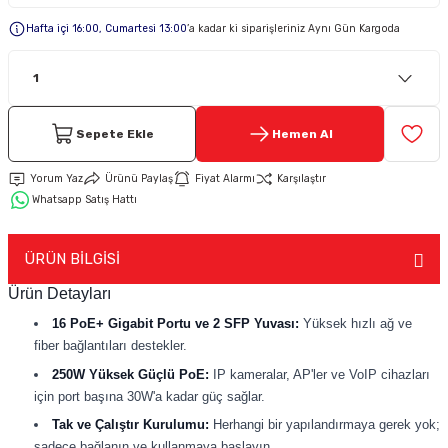
Hafta içi 16:00, Cumartesi 13:00
’a kadar ki siparişleriniz Aynı Gün Kargoda
Keypad-Tuş Takımı Ürünler
Hırsız Alarm Aksesuarlar
Sepete Ekle
Hemen Al
Yorum Yaz
Ürünü Paylaş
Fiyat Alarmı
Karşılaştır
Whatsapp Satış Hattı
ÜRÜN BİLGİSİ
Ürün Detayları
16 PoE+ Gigabit Portu ve 2 SFP Yuvası:
Yüksek hızlı ağ ve
fiber bağlantıları destekler.
250W Yüksek Güçlü PoE:
IP kameralar, AP'ler ve VoIP cihazları
için port başına 30W'a kadar güç sağlar.
Tak ve Çalıştır Kurulumu:
Herhangi bir yapılandırmaya gerek yok;
sadece bağlanın ve kullanmaya başlayın.