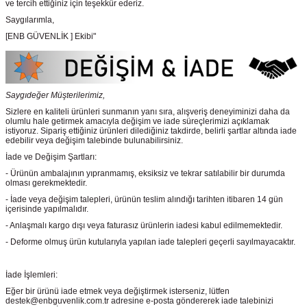
ve tercih ettiğiniz için teşekkür ederiz.
Saygılarımla,
[ENB GÜVENLİK ] Ekibi"
Saygıdeğer Müşterilerimiz,
Sizlere en kaliteli ürünleri sunmanın yanı sıra, alışveriş deneyiminizi daha da
olumlu hale getirmek amacıyla değişim ve iade süreçlerimizi açıklamak
istiyoruz. Sipariş ettiğiniz ürünleri dilediğiniz takdirde, belirli şartlar altında iade
edebilir veya değişim talebinde bulunabilirsiniz.
İade ve Değişim Şartları:
- Ürünün ambalajının yıpranmamış, eksiksiz ve tekrar satılabilir bir durumda
olması gerekmektedir.
- İade veya değişim talepleri, ürünün teslim alındığı tarihten itibaren 14 gün
içerisinde yapılmalıdır.
- Anlaşmalı kargo dışı veya faturasız ürünlerin iadesi kabul edilmemektedir.
- Deforme olmuş ürün kutularıyla yapılan iade talepleri geçerli sayılmayacaktır.
İade İşlemleri:
Eğer bir ürünü iade etmek veya değiştirmek isterseniz, lütfen
destek@enbguvenlik.com.tr adresine e-posta göndererek iade talebinizi