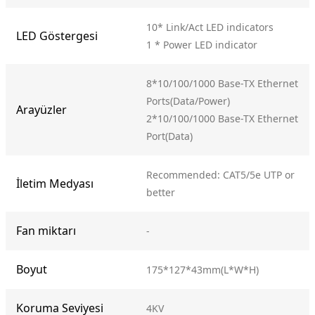
10* Link/Act LED indicators
LED Göstergesi
1 * Power LED indicator
8*10/100/1000 Base-TX Ethernet
Ports(Data/Power)
Arayüzler
2*10/100/1000 Base-TX Ethernet
Port(Data)
Recommended: CAT5/5e UTP or
İletim Medyası
better
Fan miktarı
-
Boyut
175*127*43mm(L*W*H)
Koruma Seviyesi
4KV