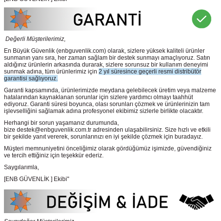
Değerli Müşterilerimiz,
En Büyük Güvenlik
(enbguvenlik.com)
olarak, sizlere yüksek kaliteli ürünler
sunmanın yanı sıra, her zaman sağlam bir destek sunmayı amaçlıyoruz. Satın
aldığınız ürünlerin arkasında durarak, sizlere sorunsuz bir kullanım deneyimi
sunmak adına, tüm ürünlerimiz için
2 yıl süresince geçerli resmi distribütör
garantisi sağlıyoruz.
Garanti kapsamında, ürünlerimizde meydana gelebilecek üretim veya malzeme
hatalarından kaynaklanan sorunlar için sizlere yardımcı olmayı taahhüt
ediyoruz. Garanti süresi boyunca, olası sorunları çözmek ve ürünlerinizin tam
işlevselliğini sağlamak adına profesyonel ekibimiz sizlerle birlikte olacaktır.
Herhangi bir sorun yaşamanız durumunda,
bize destek@enbguvenlik.com.tr adresinden ulaşabilirsiniz. Size hızlı ve etkili
bir şekilde yanıt vererek, sorunlarınızı en iyi şekilde çözmek için buradayız.
Müşteri memnuniyetini önceliğimiz olarak gördüğümüz işimizde, güvendiğiniz
ve tercih ettiğiniz için teşekkür ederiz.
Saygılarımla,
[ENB GÜVENLİK ] Ekibi"