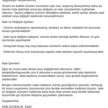
Saygıdeğer Müşterilerimiz,
Sizlere en kaliteli ürünleri sunmanın yanı sıra, alışveriş deneyiminizi daha da
olumlu hale getirmek amacıyla değişim ve iade süreçlerimizi açıklamak
istiyoruz. Sipariş ettiğiniz ürünleri dilediğiniz takdirde, belirli şartlar altında iade
edebilir veya değişim talebinde bulunabilirsiniz.
İade ve Değişim Şartları:
- Ürünün ambalajının yıpranmamış, eksiksiz ve tekrar satılabilir bir durumda
olması gerekmektedir.
- İade veya değişim talepleri, ürünün teslim alındığı tarihten itibaren 14 gün
içerisinde yapılmalıdır.
- Anlaşmalı kargo dışı veya faturasız ürünlerin iadesi kabul edilmemektedir.
- Deforme olmuş ürün kutularıyla yapılan iade talepleri geçerli sayılmayacaktır.
İade İşlemleri:
Eğer bir ürünü iade etmek veya değiştirmek isterseniz, lütfen
destek@enbguvenlik.com.tr adresine e-posta göndererek iade talebinizi
iletebilirsiniz. İade talebiniz incelendikten sonra, size gerekli bilgilendirme
yapılacaktır.
Müşteri memnuniyetini odak noktamız olarak gördüğümüz işimizde, herhangi
bir sorun yaşamanız durumunda size destek vermekten mutluluk duyarız. İade
ve değişim süreçleri hakkında daha fazla bilgi almak veya destek talebinde
bulunmak için bizimle iletişime geçmekten çekinmeyin.
Saygılarımla,
ENB GÜVENLİK Ekibi"