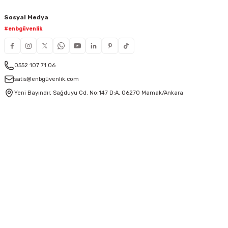
Sosyal Medya
#enbgüvenlik
0552 107 71 06
satis@enbgüvenlik.com
Yeni Bayındır, Sağduyu Cd. No:147 D:A, 06270 Mamak/Ankara