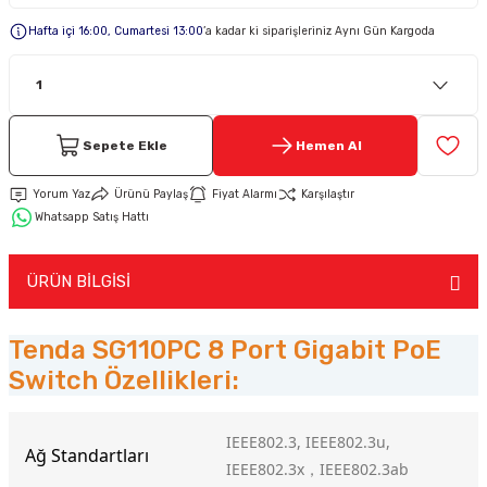
Hafta içi 16:00, Cumartesi 13:00
’a kadar ki siparişleriniz Aynı Gün Kargoda
Keypad-Tuş Takımı Ürünler
Hırsız Alarm Aksesuarlar
Sepete Ekle
Hemen Al
Yorum Yaz
Ürünü Paylaş
Fiyat Alarmı
Karşılaştır
Whatsapp Satış Hattı
ÜRÜN BİLGİSİ
Tenda SG110PC 8 Port Gigabit PoE
Switch Özellikleri:
IEEE802.3, IEEE802.3u,
Ağ Standartları
IEEE802.3x，IEEE802.3ab