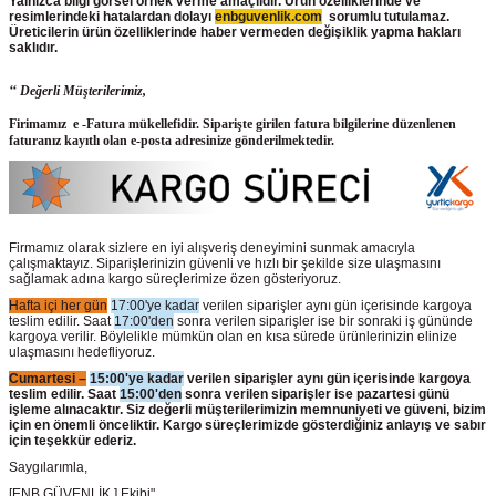
Yalnızca bilgi görsel örnek verme amaçlıdır. Ürün özelliklerinde ve
resimlerindeki hatalardan dolayı
enbguvenlik.com
sorumlu tutulamaz.
Üreticilerin ürün
özelliklerinde haber vermeden değişiklik yapma hakları
saklıdır.
‘‘ Değerli Müşterilerimiz,
Firimamız e -Fatura mükellefidir. Siparişte girilen fatura bilgilerine düzenlenen
faturanız kayıtlı olan e-posta adresinize gönderilmektedir.
Firmamız olarak sizlere en iyi alışveriş deneyimini sunmak amacıyla
çalışmaktayız. Siparişlerinizin güvenli ve hızlı bir şekilde size ulaşmasını
sağlamak adına kargo süreçlerimize özen gösteriyoruz.
Hafta içi her gün
17:00'ye kadar
verilen siparişler aynı gün içerisinde kargoya
teslim edilir. Saat
17:00'den
sonra verilen siparişler ise bir sonraki iş gününde
kargoya verilir. Böylelikle mümkün olan en kısa sürede ürünlerinizin elinize
ulaşmasını hedefliyoruz.
Cumartesi –
15:00'ye kadar
verilen siparişler aynı gün içerisinde kargoya
teslim edilir. Saat
15:00'den
sonra verilen siparişler ise pazartesi günü
işleme alınacaktır. Siz değerli müşterilerimizin memnuniyeti ve güveni, bizim
için en önemli önceliktir. Kargo süreçlerimizde gösterdiğiniz anlayış ve sabır
için teşekkür ederiz.
Saygılarımla,
[ENB GÜVENLİK ] Ekibi"