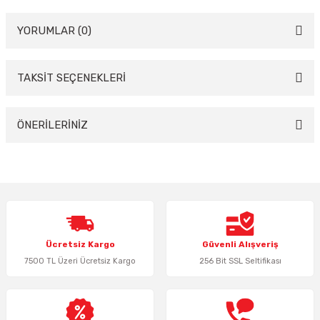
YORUMLAR (0)
TAKSİT SEÇENEKLERİ
Bu ürüne ilk yorumu siz yapın!
Yorum Yaz
ÖNERİLERİNİZ
Bu ürünün fiyat bilgisi, resim, ürün açıklamalarında ve diğer konularda
yetersiz gördüğünüz noktaları öneri formunu kullanarak tarafımıza
iletebilirsiniz.
Görüş ve önerileriniz için teşekkür ederiz.
Ürün resmi kalitesiz, bozuk veya görüntülenemiyor.
Ücretsiz Kargo
Güvenli Alışveriş
Ürün açıklamasında eksik bilgiler bulunuyor.
7500 TL Üzeri Ücretsiz Kargo
256 Bit SSL Seltifikası
Ürün bilgilerinde hatalar bulunuyor.
Ürün fiyatı diğer sitelerden daha pahalı.
Bu ürüne benzer farklı alternatifler olmalı.