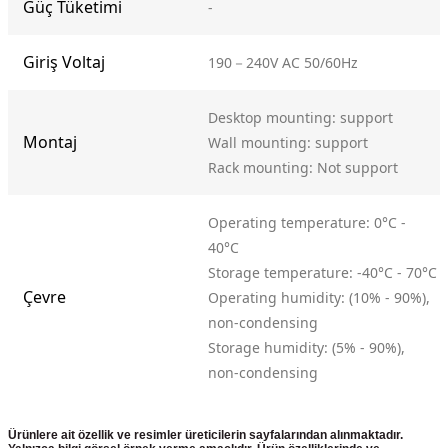
Güç Tüketimi
-
Giriş Voltaj
190－240V AC 50/60Hz
Desktop mounting: support
Montaj
Wall mounting: support
Rack mounting: Not support
Operating temperature: 0°C -
40°C
Storage temperature: -40°C - 70°C
Çevre
Operating humidity: (10% - 90%),
non-condensing
Storage humidity: (5% - 90%),
non-condensing
Ürünlere ait özellik ve resimler üreticilerin sayfalarından alınmaktadır.