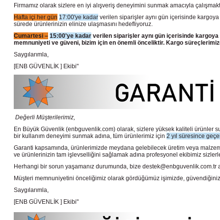
Firmamız olarak sizlere en iyi alışveriş deneyimini sunmak amacıyla çalışmakta
Hafta içi her gün
17:00'ye kadar
verilen siparişler aynı gün içerisinde kargoya 
sürede ürünlerinizin elinize ulaşmasını hedefliyoruz.
Cumartesi –
15:00'ye kadar
verilen siparişler aynı gün içerisinde kargoya 
memnuniyeti ve güveni, bizim için en önemli önceliktir. Kargo süreçlerimizd
Saygılarımla,
[ENB GÜVENLİK ] Ekibi"
Değerli Müşterilerimiz,
En Büyük Güvenlik
(enbguvenlik.com)
olarak, sizlere yüksek kaliteli ürünle
bir kullanım deneyimi sunmak adına, tüm ürünlerimiz için
2 yıl süresince geçer
Garanti kapsamında, ürünlerimizde meydana gelebilecek üretim veya malzeme 
ve ürünlerinizin tam işlevselliğini sağlamak adına profesyonel ekibimiz sizlerle 
Herhangi bir sorun yaşamanız durumunda, bize destek@enbguvenlik.com.tr adresin
Müşteri memnuniyetini önceliğimiz olarak gördüğümüz işimizde, güvendiğiniz ve
Saygılarımla,
[ENB GÜVENLİK ] Ekibi"