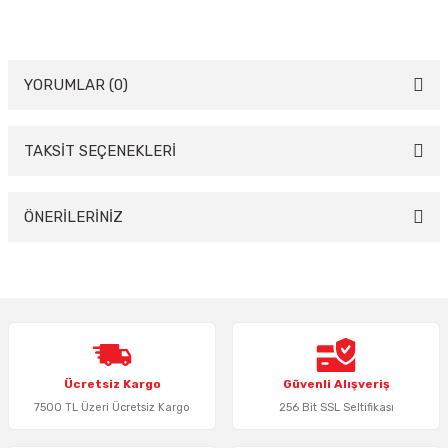
YORUMLAR (0)
TAKSİT SEÇENEKLERİ
Bu ürüne ilk yorumu siz yapın!
Yorum Yaz
ÖNERİLERİNİZ
Bu ürünün fiyat bilgisi, resim, ürün açıklamalarında ve diğer konularda
yetersiz gördüğünüz noktaları öneri formunu kullanarak tarafımıza
iletebilirsiniz.
Görüş ve önerileriniz için teşekkür ederiz.
Ürün resmi kalitesiz, bozuk veya görüntülenemiyor.
Ücretsiz Kargo
Güvenli Alışveriş
Ürün açıklamasında eksik bilgiler bulunuyor.
7500 TL Üzeri Ücretsiz Kargo
256 Bit SSL Seltifikası
Ürün bilgilerinde hatalar bulunuyor.
Ürün fiyatı diğer sitelerden daha pahalı.