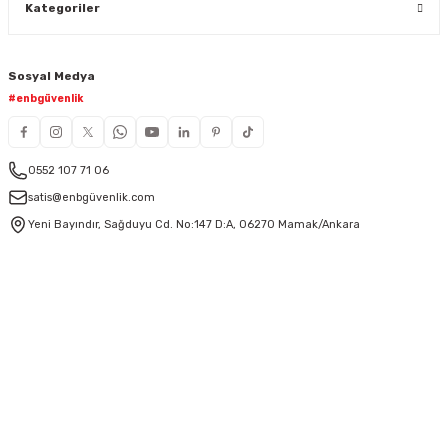
Kategoriler
Sosyal Medya
#enbgüvenlik
0552 107 71 06
satis@enbgüvenlik.com
Yeni Bayındır, Sağduyu Cd. No:147 D:A, 06270 Mamak/Ankara