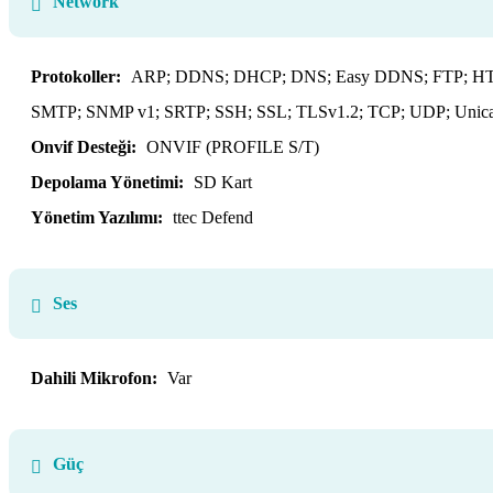
Network
Protokoller:
ARP; DDNS; DHCP; DNS; Easy DDNS; FTP; HTTP
SMTP; SNMP v1; SRTP; SSH; SSL; TLSv1.2; TCP; UDP; Unica
Onvif Desteği:
ONVIF (PROFILE S/T)
Depolama Yönetimi:
SD Kart
Yönetim Yazılımı:
ttec Defend
Ses
Dahili Mikrofon:
Var
Güç