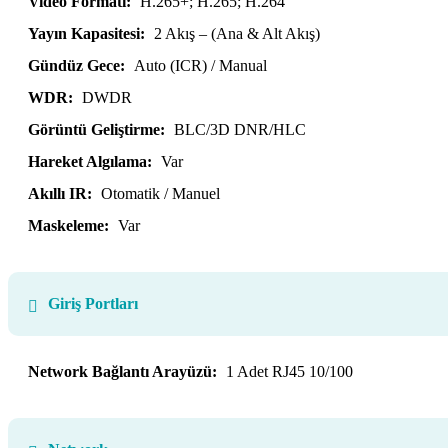
Video Formatı:
H.265+; H.265; H.264
Yayın Kapasitesi:
2 Akış – (Ana & Alt Akış)
Gündüz Gece:
Auto (ICR) / Manual
WDR:
DWDR
Görüntü Geliştirme:
BLC/3D DNR/HLC
Hareket Algılama:
Var
Akıllı IR:
Otomatik / Manuel
Maskeleme:
Var
Giriş Portları
Network Bağlantı Arayüzü:
1 Adet RJ45 10/100