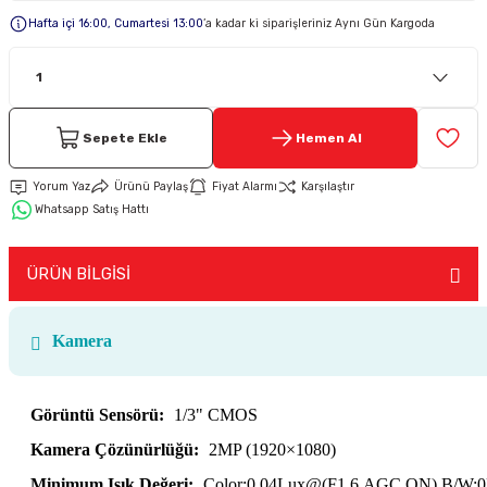
Hafta içi 16:00, Cumartesi 13:00
’a kadar ki siparişleriniz Aynı Gün Kargoda
Keypad-Tuş Takımı Ürünler
Hırsız Alarm Aksesuarlar
Sepete Ekle
Hemen Al
Yorum Yaz
Ürünü Paylaş
Fiyat Alarmı
Karşılaştır
Whatsapp Satış Hattı
ÜRÜN BİLGİSİ
Kamera
Görüntü Sensörü:
1/3" CMOS
Kamera Çözünürlüğü:
2MP (1920×1080)
Minimum Işık Değeri:
Color:0.04Lux@(F1.6,AGC ON),B/W:0