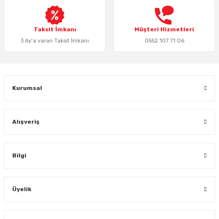
Bu ürüne benzer farklı alternatifler olmalı.
Taksit İmkanı
Müşteri Hizmetleri
3 Ay’a varan Taksit İmkanı
0552 107 71 06
Gönder
Kurumsal
Alışveriş
Bilgi
Üyelik