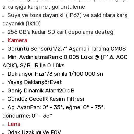
arka ışığa karşı net görüntüleme
Suya ve toza dayanıklı (IP67) ve saldırılara karşı
dayanıklı (IK10)
256 GB'a kadar SD kart depolama desteği
Kamera
Görüntü Sensörü
1/2,7" Aşamalı Tarama CMOS
Min. Aydınlatma
Renk: 0,005 Lüks @ (F1.6, AGC
AÇIK), S/B: IR ile 0 Lüks
Deklanşör Hızı
1/3 sn ila 1/100.000 sn
Yavaş Deklanşör
Evet
Geniş Dinamik Alan
120 dB
Gündüz Gece
IR Kesim Filtresi
Açı Ayarı
Pan: 0° - 35°, eğme: 0° - 75°,
döndürme: 0° - 35°
Lens
Odak Uzaklığı Ve FOV