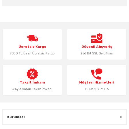
Bu ürünün fiyat bilgisi, resim, ürün açıklamalarında ve diğer konularda
yetersiz gördüğünüz noktaları öneri formunu kullanarak tarafımıza
iletebilirsiniz.
Görüş ve önerileriniz için teşekkür ederiz.
Ürün resmi kalitesiz, bozuk veya görüntülenemiyor.
Ücretsiz Kargo
Güvenli Alışveriş
Ürün açıklamasında eksik bilgiler bulunuyor.
7500 TL Üzeri Ücretsiz Kargo
256 Bit SSL Seltifikası
Ürün bilgilerinde hatalar bulunuyor.
Ürün fiyatı diğer sitelerden daha pahalı.
Bu ürüne benzer farklı alternatifler olmalı.
Taksit İmkanı
Müşteri Hizmetleri
3 Ay’a varan Taksit İmkanı
0552 107 71 06
Gönder
Kurumsal