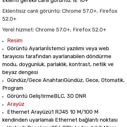
Eklenti gerekli canlı görüntü: IE 10+
Eklentisiz canlı görüntü: Chrome 57.0+, Firefox
52.0+
Yerel hizmet: Chrome 57.0+, Firefox 52.0+
Resim
Görüntü Ayarları
İstemci yazılımı veya web
tarayıcısı tarafından ayarlanabilen döndürme
modu, doygunluk, parlaklık, kontrast, netlik ve
beyaz dengesi
Gündüz/Gece Anahtarı
Gündüz, Gece, Otomatik,
Program
Görüntü Geliştirme
BLC, 3D DNR
Arayüz
Ethernet Arayüzü
1 RJ45 10 M/100 M
kendinden uyarlamalı Ethernet bağlantı noktası