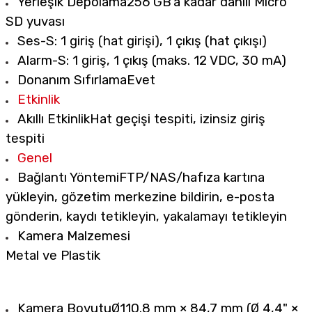
Yerleşik Depolama
256 GB'a kadar dahili Micro
SD yuvası
Ses
-S: 1 giriş (hat girişi), 1 çıkış (hat çıkışı)
Alarm
-S: 1 giriş, 1 çıkış (maks. 12 VDC, 30 mA)
Donanım Sıfırlama
Evet
Etkinlik
Akıllı Etkinlik
Hat geçişi tespiti, izinsiz giriş
tespiti
Genel
Bağlantı Yöntemi
FTP/NAS/hafıza kartına
yükleyin, gözetim merkezine bildirin, e-posta
gönderin, kaydı tetikleyin, yakalamayı tetikleyin
Kamera Malzemesi
Metal ve Plastik
Kamera Boyutu
Ø110.8 mm × 84,7 mm (Ø 4,4" ×