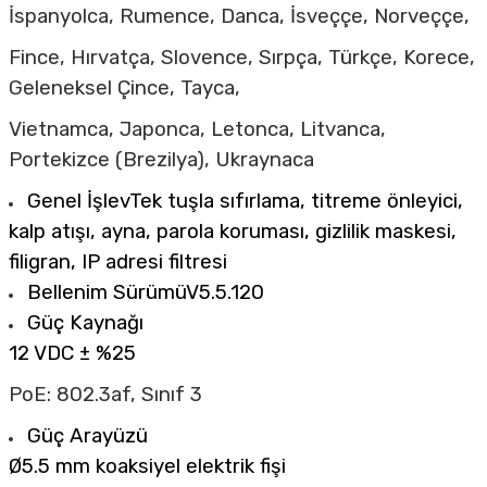
İspanyolca, Rumence, Danca, İsveççe, Norveççe,
Fince, Hırvatça, Slovence, Sırpça, Türkçe, Korece,
Geleneksel Çince, Tayca,
Vietnamca, Japonca, Letonca, Litvanca,
Portekizce (Brezilya), Ukraynaca
Genel İşlev
Tek tuşla sıfırlama, titreme önleyici,
kalp atışı, ayna, parola koruması, gizlilik maskesi,
filigran, IP adresi filtresi
Bellenim Sürümü
V5.5.120
Güç Kaynağı
12 VDC ± %25
PoE: 802.3af, Sınıf 3
Güç Arayüzü
Ø5.5 mm koaksiyel elektrik fişi