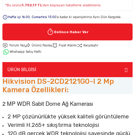
*Bu ürünü
1.702,17 TL
'den başlayan taksitlerle alabilirsiniz.
Keypad-Tuş Takımı Ürünler
Hafta içi 16:00, Cumartesi 13:00
’a kadar ki siparişleriniz Aynı Gün Kargoda
Hırsız Alarm Aksesuarlar
Gelince Haber Ver
Yorum Yaz
Ürünü Paylaş
Fiyat Alarmı
Karşılaştır
Whatsapp Satış Hattı
ÜRÜN BİLGİSİ
Hikvision DS-2CD2121G0-I 2 Mp
Kamera Özellikleri:
2 MP WDR Sabit Dome Ağ Kamerası
2 MP çözünürlükte yüksek kaliteli görüntüleme
Verimli H.265+ sıkıştırma teknolojisi
120 dB gerçek WDR teknolojisi sayesinde güçlü