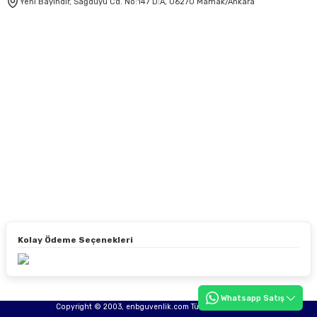
Yeni Bayındır, Sağduyu Cd. No:147 D:A, 06270 Mamak/Ankara
Kolay Ödeme Seçenekleri
Whatsapp Satış
Copyright © 2003, enbguvenlik.com Tüm hakları saklıdır.