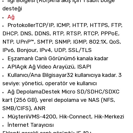
İlgi Bölgesi (ROI)
Ana akış için 1 sabit bölge
desteği
Ağ
Protokoller
TCP/IP, ICMP, HTTP, HTTPS, FTP,
DHCP, DNS, DDNS, RTP, RTSP, RTCP, PPPoE,
NTP, UPnP™, SMTP, SNMP, IGMP, 802.1X, QoS,
IPv6, Bonjour, IPv4, UDP, SSL/TLS
Eşzamanlı Canlı Görünüm
6 kanala kadar
API
Açık Ağ Video Arayüzü, ISAPI
Kullanıcı/Ana Bilgisayar
32 kullanıcıya kadar. 3
seviye: yönetici, operatör ve kullanıcı
Ağ Depolama
Destek Micro SD/SDHC/SDXC
kart (256 GB), yerel depolama ve NAS (NFS,
SMB/CIFS), ANR
Müşteri
iVMS-4200, Hik-Connect, Hik-Merkezi
İnternet Tarayıcısı