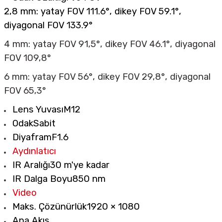
2,8 mm: yatay FOV 111.6°, dikey FOV 59.1°,
diyagonal FOV 133.9°
4 mm: yatay FOV 91,5°, dikey FOV 46.1°, diyagonal
FOV 109,8°
6 mm: yatay FOV 56°, dikey FOV 29,8°, diyagonal
FOV 65,3°
Lens Yuvası
M12
Odak
Sabit
Diyafram
F1.6
Aydınlatıcı
IR Aralığı
30 m'ye kadar
IR Dalga Boyu
850 nm
Video
Maks. Çözünürlük
1920 × 1080
Ana Akış