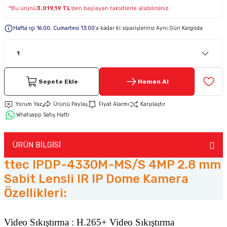
*Bu ürünü
3.019,19 TL
'den başlayan taksitlerle alabilirsiniz.
Keypad-Tuş Takımı Ürünler
Hafta içi 16:00, Cumartesi 13:00
’a kadar ki siparişleriniz Aynı Gün Kargoda
Hırsız Alarm Aksesuarlar
Sepete Ekle
Hemen Al
Yorum Yaz
Ürünü Paylaş
Fiyat Alarmı
Karşılaştır
Whatsapp Satış Hattı
ÜRÜN BİLGİSİ
ttec IPDP-4330M-MS/S 4MP 2.8 mm
Sabit Lensli IR IP Dome Kamera
Özellikleri:
Video Sıkıştırma : H.265+ Video Sıkıştırma