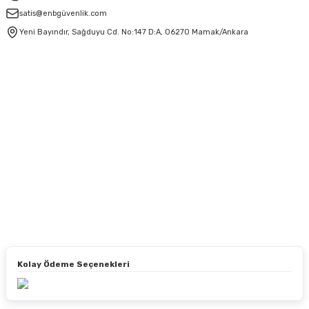
satis@enbgüvenlik.com
Yeni Bayındır, Sağduyu Cd. No:147 D:A, 06270 Mamak/Ankara
Kolay Ödeme Seçenekleri