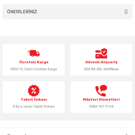
Yorum Yaz
ÖNERİLERİNİZ
Bu ürünün fiyat bilgisi, resim, ürün açıklamalarında ve diğer konularda
yetersiz gördüğünüz noktaları öneri formunu kullanarak tarafımıza
iletebilirsiniz.
Görüş ve önerileriniz için teşekkür ederiz.
Ürün resmi kalitesiz, bozuk veya görüntülenemiyor.
Ücretsiz Kargo
Güvenli Alışveriş
Ürün açıklamasında eksik bilgiler bulunuyor.
7500 TL Üzeri Ücretsiz Kargo
256 Bit SSL Seltifikası
Ürün bilgilerinde hatalar bulunuyor.
Ürün fiyatı diğer sitelerden daha pahalı.
Bu ürüne benzer farklı alternatifler olmalı.
Taksit İmkanı
Müşteri Hizmetleri
3 Ay’a varan Taksit İmkanı
0552 107 71 06
Gönder