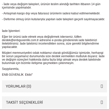
- İade veya değişim talepleri, ürünün teslim alındığı tarihten itibaren 14 gün
içerisinde yapılmalıdır.
- Anlaşmalı kargo dışı veya faturasız ürünlerin iadesi kabul edilmemektedir.
- Deforme olmuş ürün kutularıyla yapılan iade talepleri geçerli sayılmayacaktır.
İade İşlemleri:
Eğer bir ürünü iade etmek veya değiştirmek isterseniz, lütfen
destek@enbguvenlik.com.tr adresine e-posta göndererek iade talebinizi
iletebilirsiniz. İade talebiniz incelendikten sonra, size gerekli bilgilendirme
yapılacaktır.
Müşteri memnuniyetini odak noktamız olarak gördüğümüz işimizde, herhangi
bir sorun yaşamanız durumunda size destek vermekten mutluluk duyarız. İade
ve değişim süreçleri hakkında daha fazla bilgi almak veya destek talebinde
bulunmak için bizimle iletişime geçmekten çekinmeyin.
Saygılarımla,
ENB GÜVENLİK Ekibi"
YORUMLAR (0)
TAKSİT SEÇENEKLERİ
Bu ürüne ilk yorumu siz yapın!