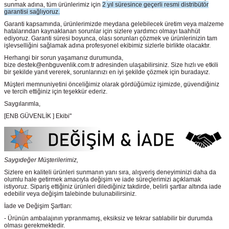
sunmak adına, tüm ürünlerimiz için
2 yıl süresince geçerli resmi distribütör
garantisi sağlıyoruz.
Garanti kapsamında, ürünlerimizde meydana gelebilecek üretim veya malzeme
hatalarından kaynaklanan sorunlar için sizlere yardımcı olmayı taahhüt
ediyoruz. Garanti süresi boyunca, olası sorunları çözmek ve ürünlerinizin tam
işlevselliğini sağlamak adına profesyonel ekibimiz sizlerle birlikte olacaktır.
Herhangi bir sorun yaşamanız durumunda,
bize destek@enbguvenlik.com.tr adresinden ulaşabilirsiniz. Size hızlı ve etkili
bir şekilde yanıt vererek, sorunlarınızı en iyi şekilde çözmek için buradayız.
Müşteri memnuniyetini önceliğimiz olarak gördüğümüz işimizde, güvendiğiniz
ve tercih ettiğiniz için teşekkür ederiz.
Saygılarımla,
[ENB GÜVENLİK ] Ekibi"
Saygıdeğer Müşterilerimiz,
Sizlere en kaliteli ürünleri sunmanın yanı sıra, alışveriş deneyiminizi daha da
olumlu hale getirmek amacıyla değişim ve iade süreçlerimizi açıklamak
istiyoruz. Sipariş ettiğiniz ürünleri dilediğiniz takdirde, belirli şartlar altında iade
edebilir veya değişim talebinde bulunabilirsiniz.
İade ve Değişim Şartları:
- Ürünün ambalajının yıpranmamış, eksiksiz ve tekrar satılabilir bir durumda
olması gerekmektedir.