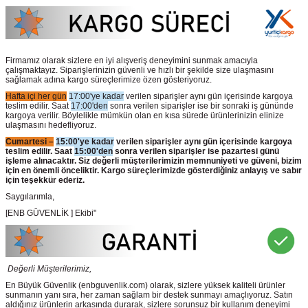
Firmamız olarak sizlere en iyi alışveriş deneyimini sunmak amacıyla
çalışmaktayız. Siparişlerinizin güvenli ve hızlı bir şekilde size ulaşmasını
sağlamak adına kargo süreçlerimize özen gösteriyoruz.
Hafta içi her gün
17:00'ye kadar
verilen siparişler aynı gün içerisinde kargoya
teslim edilir. Saat
17:00'den
sonra verilen siparişler ise bir sonraki iş gününde
kargoya verilir. Böylelikle mümkün olan en kısa sürede ürünlerinizin elinize
ulaşmasını hedefliyoruz.
Cumartesi –
15:00'ye kadar
verilen siparişler aynı gün içerisinde kargoya
teslim edilir. Saat
15:00'den
sonra verilen siparişler ise pazartesi günü
işleme alınacaktır. Siz değerli müşterilerimizin memnuniyeti ve güveni, bizim
için en önemli önceliktir. Kargo süreçlerimizde gösterdiğiniz anlayış ve sabır
için teşekkür ederiz.
Saygılarımla,
[ENB GÜVENLİK ] Ekibi"
Değerli Müşterilerimiz,
En Büyük Güvenlik
(enbguvenlik.com)
olarak, sizlere yüksek kaliteli ürünler
sunmanın yanı sıra, her zaman sağlam bir destek sunmayı amaçlıyoruz. Satın
aldığınız ürünlerin arkasında durarak, sizlere sorunsuz bir kullanım deneyimi