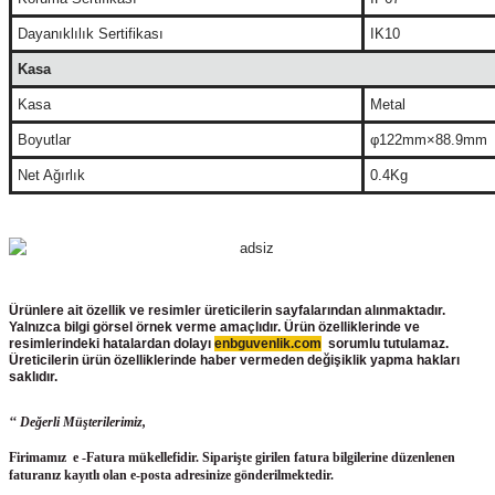
Dayanıklılık Sertifikası
IK10
Kasa
Kasa
Metal
Boyutlar
φ122mm×88.9mm
Net Ağırlık
0.4Kg
Ürünlere ait özellik ve resimler üreticilerin sayfalarından alınmaktadır.
Yalnızca bilgi görsel örnek verme amaçlıdır. Ürün özelliklerinde ve
resimlerindeki hatalardan dolayı
enbguvenlik.com
sorumlu tutulamaz.
Üreticilerin ürün
özelliklerinde haber vermeden değişiklik yapma hakları
saklıdır.
‘‘ Değerli Müşterilerimiz,
Firimamız e -Fatura mükellefidir. Siparişte girilen fatura bilgilerine düzenlenen
faturanız kayıtlı olan e-posta adresinize gönderilmektedir.