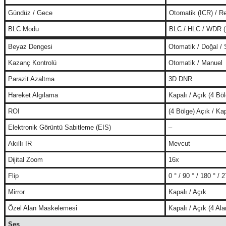
Gündüz / Gece
Otomatik (ICR) / Re
BLC Modu
BLC / HLC / WDR 
Beyaz Dengesi
Otomatik / Doğal /
Kazanç Kontrolü
Otomatik / Manuel
Parazit Azaltma
3D DNR
Hareket Algılama
Kapalı / Açık (4 Bö
ROI
(4 Bölge) Açık / Kap
Elektronik Görüntü Sabitleme (EIS)
–
Akıllı IR
Mevcut
Dijital Zoom
16x
Flip
0 ° / 90 ° / 180 ° / 
Mirror
Kapalı / Açık
Özel Alan Maskelemesi
Kapalı / Açık (4 Ala
Ses