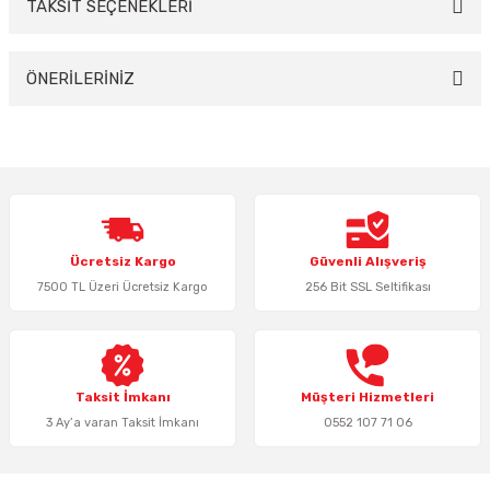
TAKSİT SEÇENEKLERİ
Bu ürüne ilk yorumu siz yapın!
Yorum Yaz
ÖNERİLERİNİZ
Bu ürünün fiyat bilgisi, resim, ürün açıklamalarında ve diğer konularda
yetersiz gördüğünüz noktaları öneri formunu kullanarak tarafımıza
iletebilirsiniz.
Görüş ve önerileriniz için teşekkür ederiz.
Ürün resmi kalitesiz, bozuk veya görüntülenemiyor.
Ücretsiz Kargo
Güvenli Alışveriş
Ürün açıklamasında eksik bilgiler bulunuyor.
7500 TL Üzeri Ücretsiz Kargo
256 Bit SSL Seltifikası
Ürün bilgilerinde hatalar bulunuyor.
Ürün fiyatı diğer sitelerden daha pahalı.
Bu ürüne benzer farklı alternatifler olmalı.
Taksit İmkanı
Müşteri Hizmetleri
3 Ay’a varan Taksit İmkanı
0552 107 71 06