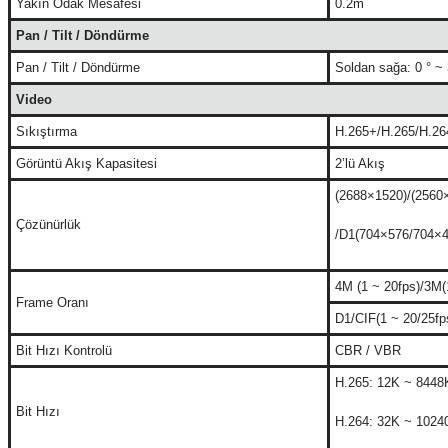
Yakın Odak Mesafesi
0.2m
Pan / Tilt / Döndürme
Pan / Tilt / Döndürme
Soldan sağa: 0 ° ~ 
Video
Sıkıştırma
H.265+/H.265/H.26
Görüntü Akış Kapasitesi
2’lü Akış
(2688×1520)/(2560
Çözünürlük
/D1(704×576/704×
4M (1 ~ 20fps)/3M(
Frame Oranı
D1/CIF(1 ~ 20/25fp
Bit Hızı Kontrolü
CBR / VBR
H.265: 12K ~ 8448
Bit Hızı
H.264: 32K ~ 1024