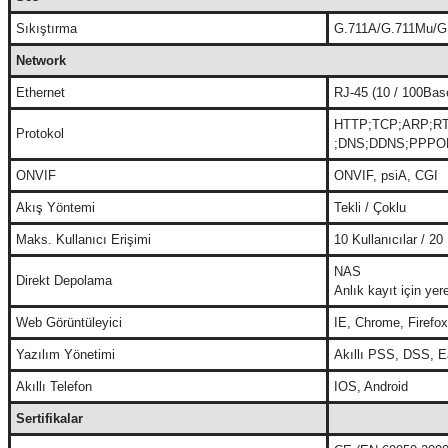
Sıkıştırma
G.711A/G.711Mu/G
Network
Ethernet
RJ-45 (10 / 100Bas
HTTP;TCP;ARP;R
Protokol
;DNS;DDNS;PPPOE
ONVIF
ONVIF, psiA, CGI
Akış Yöntemi
Tekli / Çoklu
Maks. Kullanıcı Erişimi
10 Kullanıcılar / 20 
NAS
Direkt Depolama
Anlık kayıt için y
Web Görüntüleyici
IE, Chrome, Firefox
Yazılım Yönetimi
Akıllı PSS, DSS, E
Akıllı Telefon
IOS, Android
Sertifikalar