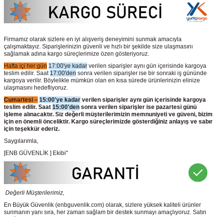
Firmamız olarak sizlere en iyi alışveriş deneyimini sunmak amacıyla
çalışmaktayız. Siparişlerinizin güvenli ve hızlı bir şekilde size ulaşmasını
sağlamak adına kargo süreçlerimize özen gösteriyoruz.
Hafta içi her gün
17:00'ye kadar
verilen siparişler aynı gün içerisinde kargoya
teslim edilir. Saat
17:00'den
sonra verilen siparişler ise bir sonraki iş gününde
kargoya verilir. Böylelikle mümkün olan en kısa sürede ürünlerinizin elinize
ulaşmasını hedefliyoruz.
Cumartesi –
15:00'ye kadar
verilen siparişler aynı gün içerisinde kargoya
teslim edilir. Saat
15:00'den
sonra verilen siparişler ise pazartesi günü
işleme alınacaktır. Siz değerli müşterilerimizin memnuniyeti ve güveni, bizim
için en önemli önceliktir. Kargo süreçlerimizde gösterdiğiniz anlayış ve sabır
için teşekkür ederiz.
Saygılarımla,
[ENB GÜVENLİK ] Ekibi"
Değerli Müşterilerimiz,
En Büyük Güvenlik
(enbguvenlik.com)
olarak, sizlere yüksek kaliteli ürünler
sunmanın yanı sıra, her zaman sağlam bir destek sunmayı amaçlıyoruz. Satın