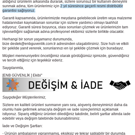
aldığınız ürünlerin arkasında durarak, sizlere sorunsuz bir kullanım deneyimi
sunmak adına, tüm ürünlerimiz için
2 yıl süresince geçerli resmi distribütör
garantisi sağlıyoruz.
Garanti kapsamında, ürünlerimizde meydana gelebilecek üretim veya malzeme
hatalarından kaynaklanan sorunlar için sizlere yardımcı olmayı taahhüt
ediyoruz. Garanti süresi boyunca, olası sorunları çözmek ve ürünlerinizin tam
işlevselliğini sağlamak adına profesyonel ekibimiz sizlerle birlikte olacaktır.
Herhangi bir sorun yaşamanız durumunda,
bize destek@enbguvenlik.com.tr adresinden ulaşabilirsiniz. Size hızlı ve etkili
bir şekilde yanıt vererek, sorunlarınızı en iyi şekilde çözmek için buradayız.
Müşteri memnuniyetini önceliğimiz olarak gördüğümüz işimizde, güvendiğiniz
ve tercih ettiğiniz için teşekkür ederiz.
Saygılarımla,
[ENB GÜVENLİK ] Ekibi"
Saygıdeğer Müşterilerimiz,
Sizlere en kaliteli ürünleri sunmanın yanı sıra, alışveriş deneyiminizi daha da
olumlu hale getirmek amacıyla değişim ve iade süreçlerimizi açıklamak
istiyoruz. Sipariş ettiğiniz ürünleri dilediğiniz takdirde, belirli şartlar altında iade
edebilir veya değişim talebinde bulunabilirsiniz.
İade ve Değişim Şartları:
- Ürünün ambalajının yıpranmamış, eksiksiz ve tekrar satılabilir bir durumda