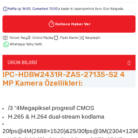
Hafta içi 16:00, Cumartesi 13:00
’a kadar ki siparişleriniz Aynı Gün Kargoda
Keypad-Tuş Takımı Ürünler
Gelince Haber Ver
Hırsız Alarm Aksesuarlar
Yorum Yaz
Ürünü Paylaş
Fiyat Alarmı
Karşılaştır
Whatsapp Satış Hattı
ÜRÜN BİLGİSİ
IPC-HDBW2431R-ZAS-27135-S2 4
MP Kamera Özellikleri:
/3 “4Megapiksel progresif CMOS
H.265 & H.264 dual-stream kodlama
20fps@4M(2688×1520)&25/30fps@3M(2304×1296