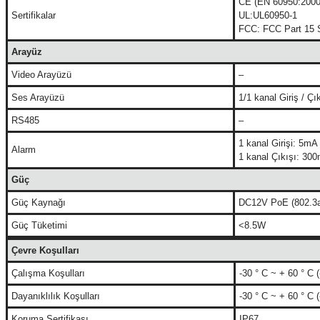
CE (EN 60950:2000
Sertifikalar
UL:UL60950-1
FCC: FCC Part 15 
Arayüz
Video Arayüzü
–
Ses Arayüzü
1/1 kanal Giriş / Çı
RS485
–
1 kanal Girişi: 5m
Alarm
1 kanal Çıkışı: 3
Güç
Güç Kaynağı
DC12V PoE (802.3a
Güç Tüketimi
<8.5W
Çevre Koşulları
Çalışma Koşulları
-30 ° C ~ + 60 ° C 
Dayanıklılık Koşulları
-30 ° C ~ + 60 ° C 
Koruma Sertifikası
IP67