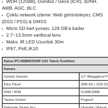
WDR (120dB), Gündüz / Gece (ICR), 3DNR,
AWB, AGC, BLC
Çoklu network izleme: Web görüntüleyici, CMS
(DSS / PSS) & DMSS
Micro SD kart yuvası, 128 GB’a kadar
2.7~13.5mm varifocal lens
Maks. IR LED Uzunluk 30m
IP67, PoE,IK10
Dahua IPC-HDBW2431RP-ZAS Teknik Özellikleri
Kamera
Görüntü Sensörü
1/3 “4Megapiksel 
Etkin Piksel
2688 (H) x 1520 (V)
RAM / ROM
512MB/32MB
Tarama Sistemi
Progresif
Elektronik Shutter Hızı
Otomatik / Manuel,