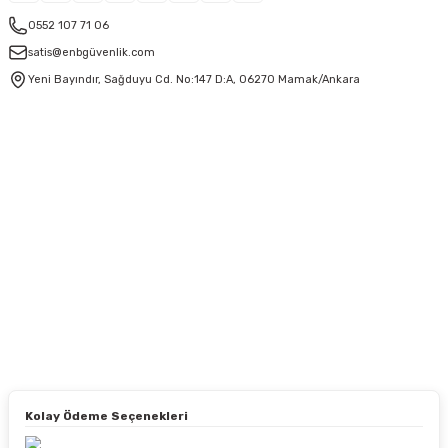
0552 107 71 06
satis@enbgüvenlik.com
Yeni Bayındır, Sağduyu Cd. No:147 D:A, 06270 Mamak/Ankara
Kolay Ödeme Seçenekleri