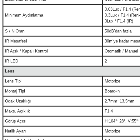
0.03Lux / F1.4 (Ren
Minimum Aydınlatma
0.3Lux / F1.4 (Renk
0Lux / F1.4 (IR)
S / N Oranı
50dB’dan fazla
IR Mesafesi
30m’ye kadar mesaf
IR Açık / Kapalı Kontrol
Otomatik / Manuel
IR LED
2
Lens
Lens Tipi
Motorize
Montaj Tipi
Board-in
Odak Uzaklığı
2.7mm~13.5mm
Maks. Açıklık
F1.4
Görüş Açısı
H:104°~28°, V:55°
Netlik Ayarı
Motorize