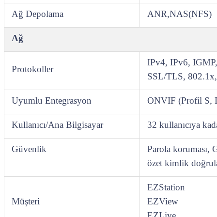
Ağ Depolama
ANR,NAS(NFS)
Ağ
IPv4, IPv6, IGM
Protokoller
SSL/TLS, 802.1
Uyumlu Entegrasyon
ONVIF (Profil S, P
Kullanıcı/Ana Bilgisayar
32 kullanıcıya kad
Güvenlik
Parola koruması, G
özet kimlik doğru
EZStation
Müşteri
EZView
EZLive