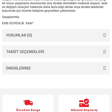
bir sorun yaşamanız durumunda size destek vermekten mutluluk duyarız. İade
ve değişim süreçleri hakkında daha fazla bilgi almak veya destek talebinde
bulunmak için bizimle iletişime geçmekten çekinmeyin.
Saygılarımla,
ENB GÜVENLİK Ekibi"
YORUMLAR (0)
TAKSİT SEÇENEKLERİ
Bu ürüne ilk yorumu siz yapın!
Yorum Yaz
ÖNERİLERİNİZ
Bu ürünün fiyat bilgisi, resim, ürün açıklamalarında ve diğer konularda
yetersiz gördüğünüz noktaları öneri formunu kullanarak tarafımıza
iletebilirsiniz.
Görüş ve önerileriniz için teşekkür ederiz.
Ürün resmi kalitesiz, bozuk veya görüntülenemiyor.
Ücretsiz Kargo
Güvenli Alışveriş
Ürün açıklamasında eksik bilgiler bulunuyor.