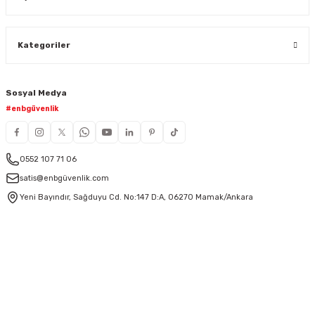
Kategoriler
Sosyal Medya
#enbgüvenlik
0552 107 71 06
satis@enbgüvenlik.com
Yeni Bayındır, Sağduyu Cd. No:147 D:A, 06270 Mamak/Ankara