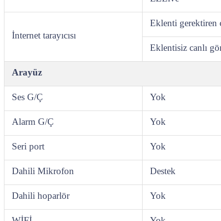
Eklenti gerektiren
İnternet tarayıcısı
Eklentisiz canlı g
Arayüz
Ses G/Ç
Yok
Alarm G/Ç
Yok
Seri port
Yok
Dahili Mikrofon
Destek
Dahili hoparlör
Yok
WİFİ
Yok