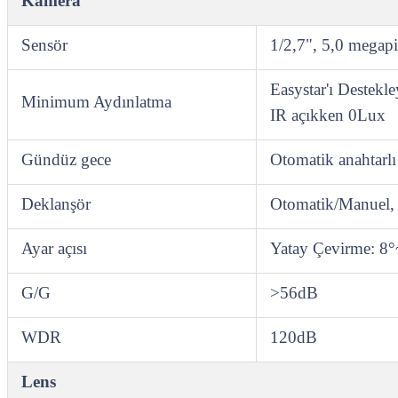
Kamera
Sensör
1/2,7", 5,0 megap
Easystar'ı Destek
Minimum Aydınlatma
IR açıkken 0Lux
Gündüz gece
Otomatik anahtarlı
Deklanşör
Otomatik/Manuel,
Ayar açısı
Yatay Çevirme: 8
G/G
>56dB
WDR
120dB
Lens