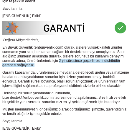
için teşekkür ederiz.
Saygılarımla,
[ENB GÜVENLİK ] Ekibi"
Değerli Müşterilerimiz,
En Büyük Güvenlik
(enbguvenlik.com)
olarak, sizlere yüksek kaliteli ürünler
sunmanın yanı sıra, her zaman sağlam bir destek sunmayı amaçlıyoruz. Satın
aldığınız ürünlerin arkasında durarak, sizlere sorunsuz bir kullanım deneyimi
sunmak adına, tüm ürünlerimiz için
2 yıl süresince geçerli resmi distribütör
garantisi sağlıyoruz.
Garanti kapsamında, ürünlerimizde meydana gelebilecek üretim veya malzeme
hatalarından kaynaklanan sorunlar için sizlere yardımcı olmayı taahhüt
ediyoruz. Garanti süresi boyunca, olası sorunları çözmek ve ürünlerinizin tam
işlevselliğini sağlamak adına profesyonel ekibimiz sizlerle birlikte olacaktır.
Herhangi bir sorun yaşamanız durumunda,
bize destek@enbguvenlik.com.tr adresinden ulaşabilirsiniz. Size hızlı ve etkili
bir şekilde yanıt vererek, sorunlarınızı en iyi şekilde çözmek için buradayız.
Müşteri memnuniyetini önceliğimiz olarak gördüğümüz işimizde, güvendiğiniz
ve tercih ettiğiniz için teşekkür ederiz.
Saygılarımla,
[ENB GÜVENLİK ] Ekibi"