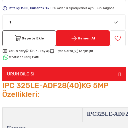
Hafta içi 16:00, Cumartesi 13:00
’a kadar ki siparişleriniz Aynı Gün Kargoda
Keypad-Tuş Takımı Ürünler
Hırsız Alarm Aksesuarlar
Sepete Ekle
Hemen Al
Yorum Yaz
Ürünü Paylaş
Fiyat Alarmı
Karşılaştır
Whatsapp Satış Hattı
ÜRÜN BİLGİSİ
IPC 325LE-ADF28(40)KG 5MP
Özellikleri:
IPC325LE-ADF