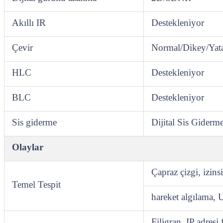
Akıllı IR
Destekleniyor
Çevir
Normal/Dikey/Yata
HLC
Destekleniyor
BLC
Destekleniyor
Sis giderme
Dijital Sis Giderm
Olaylar
Çapraz çizgi, izins
Temel Tespit
hareket algılama, U
Filigran, IP adres