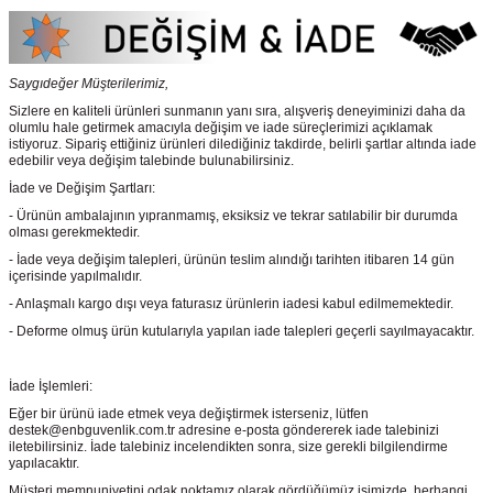
Saygıdeğer Müşterilerimiz,
Sizlere en kaliteli ürünleri sunmanın yanı sıra, alışveriş deneyiminizi daha da
olumlu hale getirmek amacıyla değişim ve iade süreçlerimizi açıklamak
istiyoruz. Sipariş ettiğiniz ürünleri dilediğiniz takdirde, belirli şartlar altında iade
edebilir veya değişim talebinde bulunabilirsiniz.
İade ve Değişim Şartları:
- Ürünün ambalajının yıpranmamış, eksiksiz ve tekrar satılabilir bir durumda
olması gerekmektedir.
- İade veya değişim talepleri, ürünün teslim alındığı tarihten itibaren 14 gün
içerisinde yapılmalıdır.
- Anlaşmalı kargo dışı veya faturasız ürünlerin iadesi kabul edilmemektedir.
- Deforme olmuş ürün kutularıyla yapılan iade talepleri geçerli sayılmayacaktır.
İade İşlemleri:
Eğer bir ürünü iade etmek veya değiştirmek isterseniz, lütfen
destek@enbguvenlik.com.tr adresine e-posta göndererek iade talebinizi
iletebilirsiniz. İade talebiniz incelendikten sonra, size gerekli bilgilendirme
yapılacaktır.
Müşteri memnuniyetini odak noktamız olarak gördüğümüz işimizde, herhangi