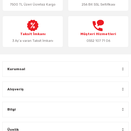
7500 TL Üzeri Ücretsiz Kargo
256 Bit SSL Seltifikası
Ürün bilgilerinde hatalar bulunuyor.
Ürün fiyatı diğer sitelerden daha pahalı.
Bu ürüne benzer farklı alternatifler olmalı.
Taksit İmkanı
Müşteri Hizmetleri
3 Ay’a varan Taksit İmkanı
0552 107 71 06
Gönder
Kurumsal
Alışveriş
Bilgi
Üyelik