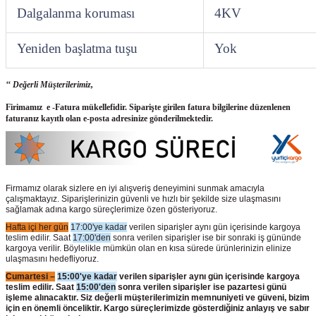
Dalgalanma koruması
4KV
Yeniden başlatma tuşu
Yok
‘‘ Değerli Müşterilerimiz,
Firimamız e -Fatura mükellefidir. Siparişte girilen fatura bilgilerine düzenlenen
faturanız kayıtlı olan e-posta adresinize gönderilmektedir.
Firmamız olarak sizlere en iyi alışveriş deneyimini sunmak amacıyla
çalışmaktayız. Siparişlerinizin güvenli ve hızlı bir şekilde size ulaşmasını
sağlamak adına kargo süreçlerimize özen gösteriyoruz.
Hafta içi her gün
17:00'ye kadar
verilen siparişler aynı gün içerisinde kargoya
teslim edilir. Saat
17:00'den
sonra verilen siparişler ise bir sonraki iş gününde
kargoya verilir. Böylelikle mümkün olan en kısa sürede ürünlerinizin elinize
ulaşmasını hedefliyoruz.
Cumartesi –
15:00'ye kadar
verilen siparişler aynı gün içerisinde kargoya
teslim edilir. Saat
15:00'den
sonra verilen siparişler ise pazartesi günü
işleme alınacaktır. Siz değerli müşterilerimizin memnuniyeti ve güveni, bizim
için en önemli önceliktir. Kargo süreçlerimizde gösterdiğiniz anlayış ve sabır