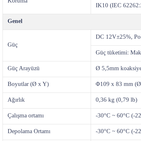
Koruma
IK10 (IEC 62262:
Genel
DC 12V±25%, PoE
Güç
Güç tüketimi: M
Güç Arayüzü
Ø 5,5mm koaksiyel
Boyutlar (Ø x Y)
Φ109 x 83 mm (Ø4
Ağırlık
0,36 kg (0,79 lb)
Çalışma ortamı
-30°C ~ 60°C (-2
Depolama Ortamı
-30°C ~ 60°C (-2