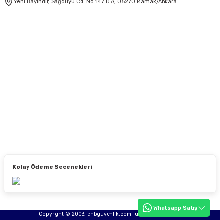
Yeni Bayındır, Sağduyu Cd. No:147 D:A, 06270 Mamak/Ankara
Kolay Ödeme Seçenekleri
Whatsapp Satış
Copyright © 2003, enbguvenlik.com Tüm hakları saklıdır.