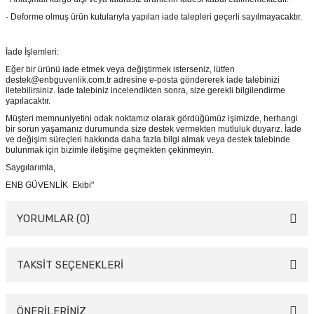
- Deforme olmuş ürün kutularıyla yapılan iade talepleri geçerli sayılmayacaktır.
İade İşlemleri:
Eğer bir ürünü iade etmek veya değiştirmek isterseniz, lütfen
destek@enbguvenlik.com.tr adresine e-posta göndererek iade talebinizi
iletebilirsiniz. İade talebiniz incelendikten sonra, size gerekli bilgilendirme
yapılacaktır.
Müşteri memnuniyetini odak noktamız olarak gördüğümüz işimizde, herhangi
bir sorun yaşamanız durumunda size destek vermekten mutluluk duyarız. İade
ve değişim süreçleri hakkında daha fazla bilgi almak veya destek talebinde
bulunmak için bizimle iletişime geçmekten çekinmeyin.
Saygılarımla,
ENB GÜVENLİK Ekibi"
YORUMLAR (0)
TAKSİT SEÇENEKLERİ
Bu ürüne ilk yorumu siz yapın!
Yorum Yaz
ÖNERİLERİNİZ