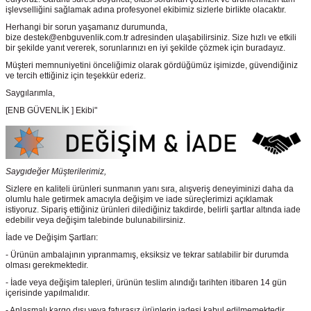
işlevselliğini sağlamak adına profesyonel ekibimiz sizlerle birlikte olacaktır.
Herhangi bir sorun yaşamanız durumunda,
bize destek@enbguvenlik.com.tr adresinden ulaşabilirsiniz. Size hızlı ve etkili
bir şekilde yanıt vererek, sorunlarınızı en iyi şekilde çözmek için buradayız.
Müşteri memnuniyetini önceliğimiz olarak gördüğümüz işimizde, güvendiğiniz
ve tercih ettiğiniz için teşekkür ederiz.
Saygılarımla,
[ENB GÜVENLİK ] Ekibi"
Saygıdeğer Müşterilerimiz,
Sizlere en kaliteli ürünleri sunmanın yanı sıra, alışveriş deneyiminizi daha da
olumlu hale getirmek amacıyla değişim ve iade süreçlerimizi açıklamak
istiyoruz. Sipariş ettiğiniz ürünleri dilediğiniz takdirde, belirli şartlar altında iade
edebilir veya değişim talebinde bulunabilirsiniz.
İade ve Değişim Şartları:
- Ürünün ambalajının yıpranmamış, eksiksiz ve tekrar satılabilir bir durumda
olması gerekmektedir.
- İade veya değişim talepleri, ürünün teslim alındığı tarihten itibaren 14 gün
içerisinde yapılmalıdır.
- Anlaşmalı kargo dışı veya faturasız ürünlerin iadesi kabul edilmemektedir.