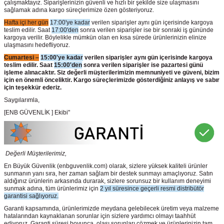
çalışmaktayız. Siparişlerinizin güvenli ve hızlı bir şekilde size ulaşmasını
sağlamak adına kargo süreçlerimize özen gösteriyoruz.
Hafta içi her gün
17:00'ye kadar
verilen siparişler aynı gün içerisinde kargoya
teslim edilir. Saat
17:00'den
sonra verilen siparişler ise bir sonraki iş gününde
kargoya verilir. Böylelikle mümkün olan en kısa sürede ürünlerinizin elinize
ulaşmasını hedefliyoruz.
Cumartesi –
15:00'ye kadar
verilen siparişler aynı gün içerisinde kargoya
teslim edilir. Saat
15:00'den
sonra verilen siparişler ise pazartesi günü
işleme alınacaktır. Siz değerli müşterilerimizin memnuniyeti ve güveni, bizim
için en önemli önceliktir. Kargo süreçlerimizde gösterdiğiniz anlayış ve sabır
için teşekkür ederiz.
Saygılarımla,
[ENB GÜVENLİK ] Ekibi"
Değerli Müşterilerimiz,
En Büyük Güvenlik
(enbguvenlik.com)
olarak, sizlere yüksek kaliteli ürünler
sunmanın yanı sıra, her zaman sağlam bir destek sunmayı amaçlıyoruz. Satın
aldığınız ürünlerin arkasında durarak, sizlere sorunsuz bir kullanım deneyimi
sunmak adına, tüm ürünlerimiz için
2 yıl süresince geçerli resmi distribütör
garantisi sağlıyoruz.
Garanti kapsamında, ürünlerimizde meydana gelebilecek üretim veya malzeme
hatalarından kaynaklanan sorunlar için sizlere yardımcı olmayı taahhüt
ediyoruz. Garanti süresi boyunca, olası sorunları çözmek ve ürünlerinizin tam