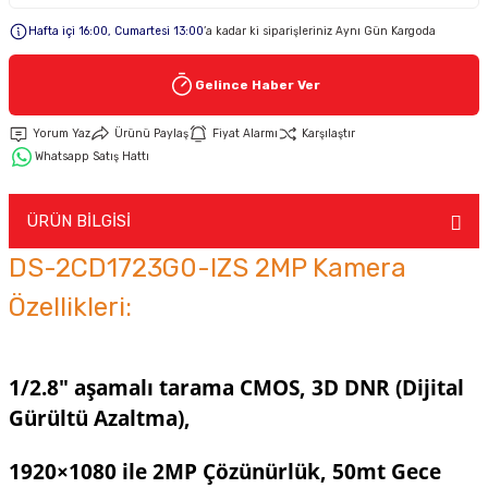
Hafta içi 16:00, Cumartesi 13:00
’a kadar ki siparişleriniz Aynı Gün Kargoda
Keypad-Tuş Takımı Ürünler
Gelince Haber Ver
Hırsız Alarm Aksesuarlar
Yorum Yaz
Ürünü Paylaş
Fiyat Alarmı
Karşılaştır
Whatsapp Satış Hattı
ÜRÜN BİLGİSİ
DS-2CD1723G0-IZS 2MP Kamera
Özellikleri:
1/2.8" aşamalı tarama CMOS, 3D DNR (Dijital
Gürültü Azaltma),
1920×1080 ile 2MP Çözünürlük, 50mt Gece