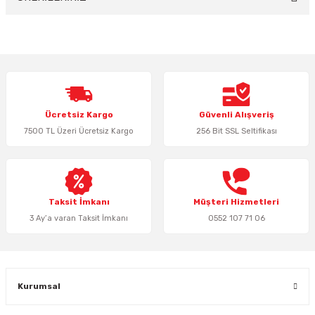
Bu ürünün fiyat bilgisi, resim, ürün açıklamalarında ve diğer konularda
yetersiz gördüğünüz noktaları öneri formunu kullanarak tarafımıza
iletebilirsiniz.
Görüş ve önerileriniz için teşekkür ederiz.
Ürün resmi kalitesiz, bozuk veya görüntülenemiyor.
Ücretsiz Kargo
Güvenli Alışveriş
Ürün açıklamasında eksik bilgiler bulunuyor.
7500 TL Üzeri Ücretsiz Kargo
256 Bit SSL Seltifikası
Ürün bilgilerinde hatalar bulunuyor.
Ürün fiyatı diğer sitelerden daha pahalı.
Bu ürüne benzer farklı alternatifler olmalı.
Taksit İmkanı
Müşteri Hizmetleri
3 Ay’a varan Taksit İmkanı
0552 107 71 06
Gönder
Kurumsal